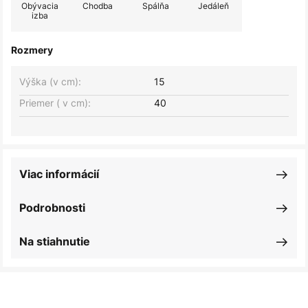
Obývacia
Chodba
Spálňa
Jedáleň
izba
Rozmery
Výška (v cm):
15
Priemer ( v cm):
40
Viac informácií
Podrobnosti
Na stiahnutie