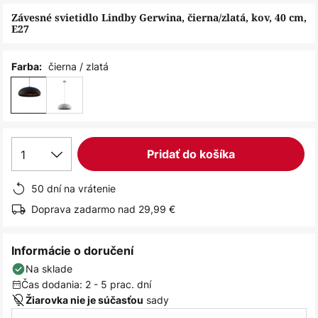
obrázkov
Závesné svietidlo Lindby Gerwina, čierna/zlatá, kov, 40 cm,
E27
čierna / zlatá
Farba:
1
Pridať do košíka
50 dní na vrátenie
Doprava zadarmo nad 29,99 €
Informácie o doručení
Na sklade
Čas dodania: 2 - 5 prac. dní
sady
Žiarovka nie je súčasťou