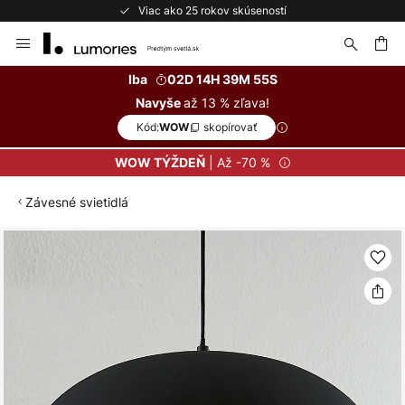
Viac ako 25 rokov skúseností
Skip
to
Content
ať
Iba
02D 14H 39M 54S
až 13 % zľava!
Navyše
Kód:
skopírovať
WOW
| Až -70 %
WOW TÝŽDEŇ
Závesné svietidlá
Preskočiť
na
koniec
galérie
obrázkov