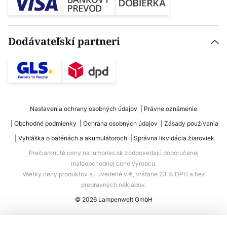
Dodávateľskí partneri
Nastavenia ochrany osobných údajov
Právne oznámenie
Obchodné podmienky
Ochrana osobných údajov
Zásady používania
Vyhláška o batériách a akumulátoroch
Správna likvidácia žiaroviek
Prečiarknuté ceny na lumories.sk zodpovedajú doporučenej
maloobchodnej cene výrobcu.
Všetky ceny produktov sú uvedené v €, vrátane 23 % DPH a bez
prepravných nákladov.
© 2026 Lampenwelt GmbH