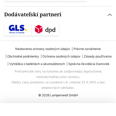
Dodávateľskí partneri
Nastavenia ochrany osobných údajov
Právne oznámenie
Obchodné podmienky
Ochrana osobných údajov
Zásady používania
Vyhláška o batériách a akumulátoroch
Správna likvidácia žiaroviek
Prečiarknuté ceny na lumories.sk zodpovedajú doporučenej
maloobchodnej cene výrobcu.
Všetky ceny produktov sú uvedené v €, vrátane 23 % DPH a bez
prepravných nákladov.
© 2026 Lampenwelt GmbH
Pridať do košíka