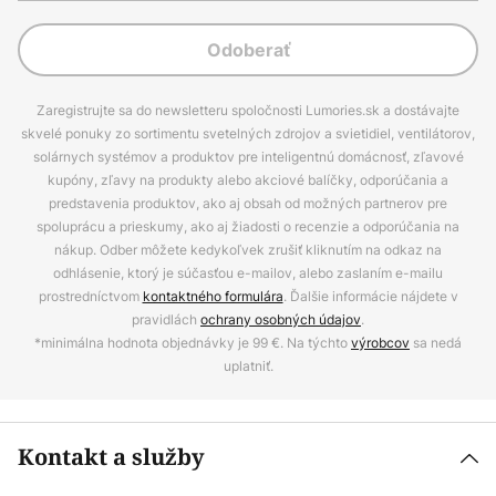
Odoberať
Zaregistrujte sa do newsletteru spoločnosti Lumories.sk a dostávajte
skvelé ponuky zo sortimentu svetelných zdrojov a svietidiel, ventilátorov,
solárnych systémov a produktov pre inteligentnú domácnosť, zľavové
kupóny, zľavy na produkty alebo akciové balíčky, odporúčania a
predstavenia produktov, ako aj obsah od možných partnerov pre
spoluprácu a prieskumy, ako aj žiadosti o recenzie a odporúčania na
nákup. Odber môžete kedykoľvek zrušiť kliknutím na odkaz na
odhlásenie, ktorý je súčasťou e-mailov, alebo zaslaním e-mailu
prostredníctvom
kontaktného formulára
. Ďalšie informácie nájdete v
pravidlách
ochrany osobných údajov
.
*minimálna hodnota objednávky je 99 €. Na týchto
výrobcov
sa nedá
uplatniť.
Kontakt a služby