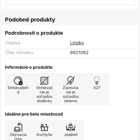
Podobné produkty
Podrobnosti o produkte
Značka
Lindby
Číslo výrobku:
9921062
Informácie o produkte
Stmievateľn
Stmievač
Žiarovka
E27
é
nie je
nie je
súčasťou
súčasťou
dodávky
balenia
Ideálne pre tieto miestnosti
Obývacia
Kuchyňa
Jedáleň
izba