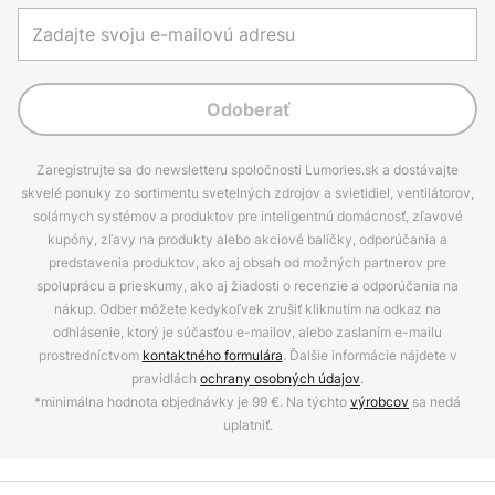
Odoberať
Zaregistrujte sa do newsletteru spoločnosti Lumories.sk a dostávajte
skvelé ponuky zo sortimentu svetelných zdrojov a svietidiel, ventilátorov,
solárnych systémov a produktov pre inteligentnú domácnosť, zľavové
kupóny, zľavy na produkty alebo akciové balíčky, odporúčania a
predstavenia produktov, ako aj obsah od možných partnerov pre
spoluprácu a prieskumy, ako aj žiadosti o recenzie a odporúčania na
nákup. Odber môžete kedykoľvek zrušiť kliknutím na odkaz na
odhlásenie, ktorý je súčasťou e-mailov, alebo zaslaním e-mailu
prostredníctvom
kontaktného formulára
. Ďalšie informácie nájdete v
pravidlách
ochrany osobných údajov
.
*minimálna hodnota objednávky je 99 €. Na týchto
výrobcov
sa nedá
uplatniť.