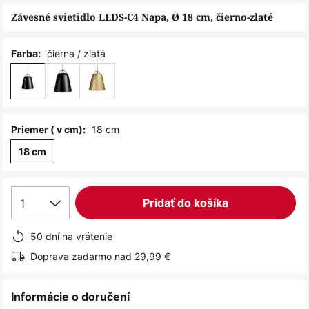
obrázkov
Závesné svietidlo LEDS-C4 Napa, Ø 18 cm, čierno-zlaté
čierna / zlatá
Farba:
18 cm
Priemer ( v cm):
18 cm
1
Pridať do košíka
50 dní na vrátenie
Doprava zadarmo nad 29,99 €
Informácie o doručení