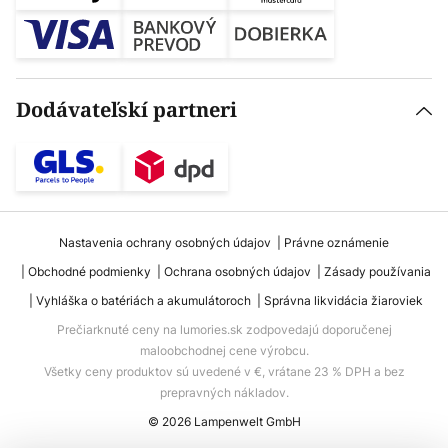
Dodávateľskí partneri
Nastavenia ochrany osobných údajov
Právne oznámenie
Obchodné podmienky
Ochrana osobných údajov
Zásady používania
Vyhláška o batériách a akumulátoroch
Správna likvidácia žiaroviek
Prečiarknuté ceny na lumories.sk zodpovedajú doporučenej
maloobchodnej cene výrobcu.
Všetky ceny produktov sú uvedené v €, vrátane 23 % DPH a bez
prepravných nákladov.
© 2026 Lampenwelt GmbH