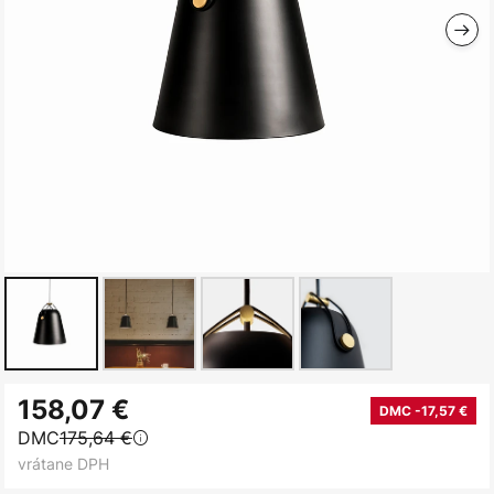
Preskočiť
158,07 €
na
DMC -17,57 €
DMC
175,64 €
začiatok
vrátane DPH
galérie