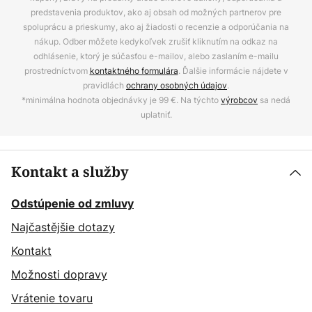
predstavenia produktov, ako aj obsah od možných partnerov pre
spoluprácu a prieskumy, ako aj žiadosti o recenzie a odporúčania na
nákup. Odber môžete kedykoľvek zrušiť kliknutím na odkaz na
odhlásenie, ktorý je súčasťou e-mailov, alebo zaslaním e-mailu
prostredníctvom
kontaktného formulára
. Ďalšie informácie nájdete v
pravidlách
ochrany osobných údajov
.
*minimálna hodnota objednávky je 99 €. Na týchto
výrobcov
sa nedá
uplatniť.
Kontakt a služby
Odstúpenie od zmluvy
Najčastějšie dotazy
Kontakt
Možnosti dopravy
Vrátenie tovaru