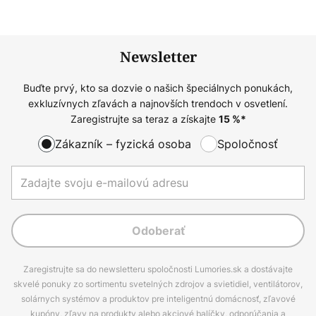
Newsletter
Buďte prvý, kto sa dozvie o našich špeciálnych ponukách,
exkluzívnych zľavách a najnovších trendoch v osvetlení.
Zaregistrujte sa teraz a získajte
15
%*
Zákazník – fyzická osoba
Spoločnosť
Odoberať
Zaregistrujte sa do newsletteru spoločnosti Lumories.sk a dostávajte
skvelé ponuky zo sortimentu svetelných zdrojov a svietidiel, ventilátorov,
solárnych systémov a produktov pre inteligentnú domácnosť, zľavové
kupóny, zľavy na produkty alebo akciové balíčky, odporúčania a