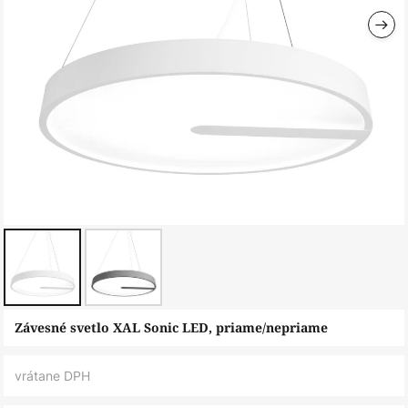
Preskočiť
Závesné svetlo XAL Sonic LED, priame/nepriame
na
začiatok
vrátane DPH
galérie