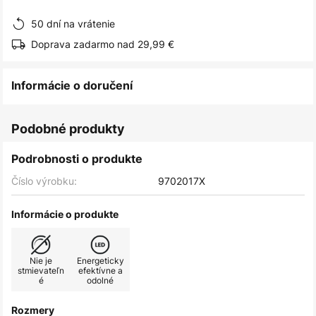
obrázkov
50 dní na vrátenie
Doprava zadarmo nad 29,99 €
Informácie o doručení
Podobné produkty
Podrobnosti o produkte
Číslo výrobku:
9702017X
Informácie o produkte
Nie je
Energeticky
stmievateľn
efektívne a
é
odolné
Rozmery