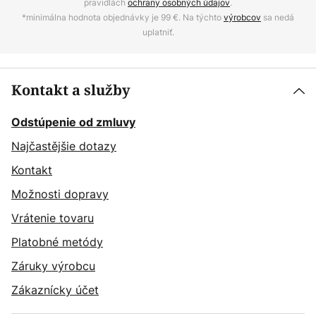
pravidlách
ochrany osobných údajov
.
*minimálna hodnota objednávky je 99 €. Na týchto
výrobcov
sa nedá
uplatniť.
Kontakt a služby
Odstúpenie od zmluvy
Najčastějšie dotazy
Kontakt
Možnosti dopravy
Vrátenie tovaru
Platobné metódy
Záruky výrobcu
Zákaznícky účet