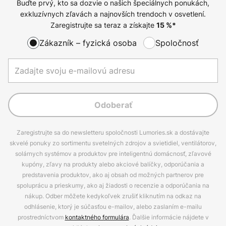
Buďte prvý, kto sa dozvie o našich špeciálnych ponukách,
exkluzívnych zľavách a najnovších trendoch v osvetlení.
Zaregistrujte sa teraz a získajte
15
%*
Zákazník – fyzická osoba
Spoločnosť
Odoberať
Zaregistrujte sa do newsletteru spoločnosti Lumories.sk a dostávajte
skvelé ponuky zo sortimentu svetelných zdrojov a svietidiel, ventilátorov,
solárnych systémov a produktov pre inteligentnú domácnosť, zľavové
kupóny, zľavy na produkty alebo akciové balíčky, odporúčania a
predstavenia produktov, ako aj obsah od možných partnerov pre
spoluprácu a prieskumy, ako aj žiadosti o recenzie a odporúčania na
nákup. Odber môžete kedykoľvek zrušiť kliknutím na odkaz na
odhlásenie, ktorý je súčasťou e-mailov, alebo zaslaním e-mailu
prostredníctvom
kontaktného formulára
. Ďalšie informácie nájdete v