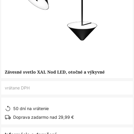
Preskočiť
Závesné svetlo XAL Nod LED, otočné a výkyvné
na
začiatok
vrátane DPH
galérie
obrázkov
50 dní na vrátenie
Doprava zadarmo nad 29,99 €