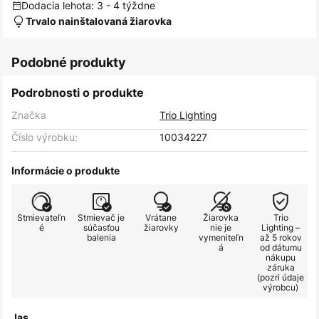
Dodacia lehota: 3 - 4 týždne
Trvalo nainštalovaná žiarovka
Podobné produkty
Podrobnosti o produkte
Značka
Trio Lighting
Číslo výrobku:
10034227
Informácie o produkte
Stmievateľn
Stmievač je
Vrátane
Žiarovka
Trio
é
súčasťou
žiarovky
nie je
Lighting –
balenia
vymeniteľn
až 5 rokov
á
od dátumu
nákupu
záruka
(pozri údaje
výrobcu)
Jas