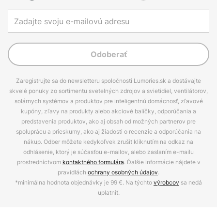
Odoberať
Zaregistrujte sa do newsletteru spoločnosti Lumories.sk a dostávajte
skvelé ponuky zo sortimentu svetelných zdrojov a svietidiel, ventilátorov,
solárnych systémov a produktov pre inteligentnú domácnosť, zľavové
kupóny, zľavy na produkty alebo akciové balíčky, odporúčania a
predstavenia produktov, ako aj obsah od možných partnerov pre
spoluprácu a prieskumy, ako aj žiadosti o recenzie a odporúčania na
nákup. Odber môžete kedykoľvek zrušiť kliknutím na odkaz na
odhlásenie, ktorý je súčasťou e-mailov, alebo zaslaním e-mailu
prostredníctvom
kontaktného formulára
. Ďalšie informácie nájdete v
pravidlách
ochrany osobných údajov
.
*minimálna hodnota objednávky je 99 €. Na týchto
výrobcov
sa nedá
uplatniť.