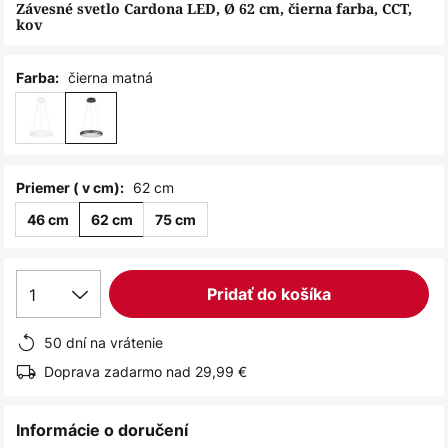
obrázkov
Závesné svetlo Cardona LED, Ø 62 cm, čierna farba, CCT,
kov
čierna matná
Farba:
62 cm
Priemer ( v cm):
46 cm
62 cm
75 cm
1
Pridať do košíka
50 dní na vrátenie
Doprava zadarmo nad 29,99 €
Informácie o doručení