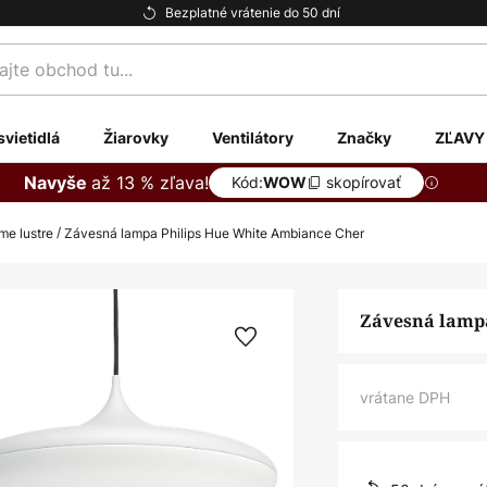
Bezplatné vrátenie do 50 dní
te
svietidlá
Žiarovky
Ventilátory
Značky
ZĽAVY
až 13 % zľava!
Navyše
Kód:
skopírovať
WOW
e lustre
Závesná lampa Philips Hue White Ambiance Cher
Závesná lamp
vrátane DPH