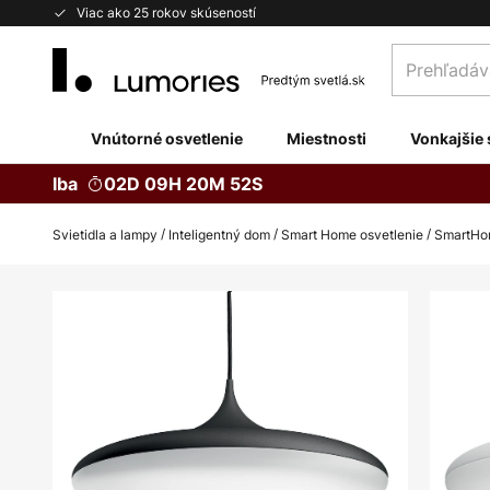
Skip
Viac ako 25 rokov skúseností
to
Prehľadávaj
Content
obchod
tu...
Vnútorné osvetlenie
Miestnosti
Vonkajšie 
Iba
02D 09H 20M 51S
Svietidla a lampy
Inteligentný dom
Smart Home osvetlenie
SmartHom
Preskočiť
na
koniec
galérie
obrázkov