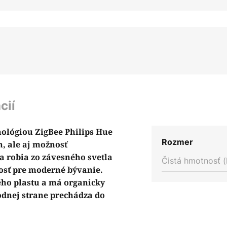
cií
nológiou ZigBee Philips Hue
Rozmer
, ale aj možnosť
a robia zo závesného svetla
Čistá hmotnosť (
sť pre moderné bývanie.
ého plastu a má organicky
odnej strane prechádza do
a. Difúzor zabezpečuje nielen
e, ale aj veľmi homogénne