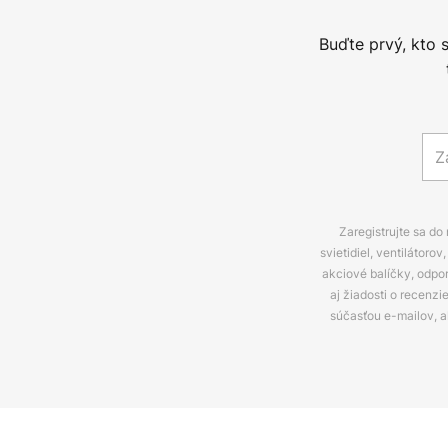
Buďte prvý, kto 
Zaregistrujte sa do
svietidiel, ventilátor
akciové balíčky, odpo
aj žiadosti o recenz
súčasťou e-mailov, 