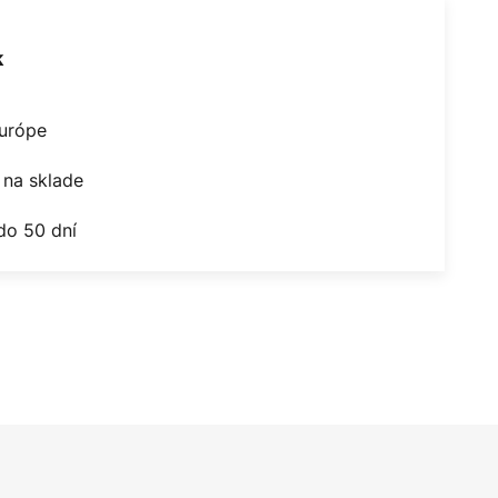
k
Európe
na sklade
do 50 dní