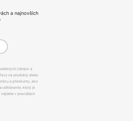
vách a najnovších
*
svetelných zdrojov a
zľavy na produkty alebo
prácu a prieskumy, ako
 odhlásenie, ktorý je
e nájdete v pravidlách