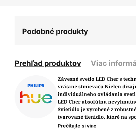
Preskočiť
na
začiatok
galérie
Podobné produkty
obrázkov
Prehľad produktov
Viac informá
Závesné svetlo LED Cher s tech
vrátane stmievača Nielen dizajn
individuálneho ovládania svetl
LED Cher absolútnu nevyhnutno
Svietidlo je vyrobené z robustn
tvarované tienidlo, ktoré na sp
satinovaného difúzneho tienidl
Prečítajte si viac
mäkké a neoslňujúce osvetleni