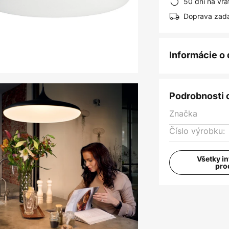
50 dní na vrá
Doprava zad
Informácie o
Podrobnosti 
Značka
Číslo výrobku:
Všetky i
pro