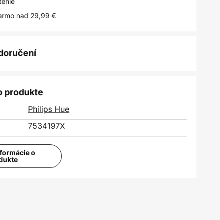
tenie
armo nad 29,99 €
 doručení
o produkte
Philips Hue
7534197X
nformácie o
dukte