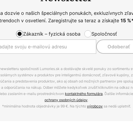
sa dozvie o našich špeciálnych ponukách, exkluzívnych zľa
trendoch v osvetlení. Zaregistrujte sa teraz a získajte
15
%
Zákazník – fyzická osoba
Spoločnosť
Odoberať
 newsletteru spoločnosti Lumories.sk a dostávajte skvelé ponuky zo sortimentu 
ov, solárnych systémov a produktov pre inteligentnú domácnosť, zľavové kupóny, 
rúčania a predstavenia produktov, ako aj obsah od možných partnerov pre spolu
ie a odporúčania na nákup. Odber môžete kedykoľvek zrušiť kliknutím na odkaz na
alebo zaslaním e-mailu prostredníctvom
kontaktného formulára
. Ďalšie informáci
ochrany osobných údajov
.
*minimálna hodnota objednávky je 99 €. Na týchto
výrobcov
sa nedá uplatniť.