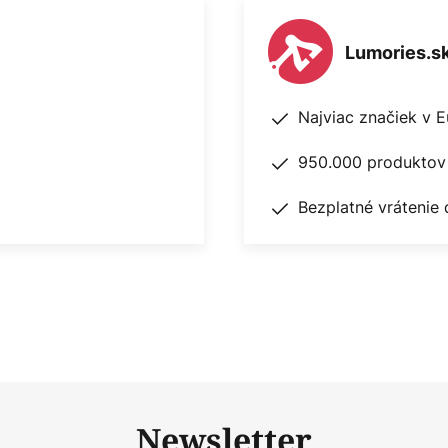
kácie alebo stmievacieho
júcim systémom Philips Hue -
Lumories.s
ovedajúcej aplikácie Hue a
ibilita so systémami založenými
nogy, Bosch, Magenta (Telekom) a
Najviac značiek v 
ého ovládania osvetlenia a:
950.000 produktov 
m mostíka a smerovača, ako je
e (pozri príslušenstvo);
Bezplatné vrátenie 
 ovládanie prostredníctvom
ho ovládania prostredníctvom
i) a Google Assistant.
a osvetlenia b: Priame ovládanie
oth s bezplatnou aplikáciou Hue
iatich svietidiel v rámci
použiť mostík.
Newsletter