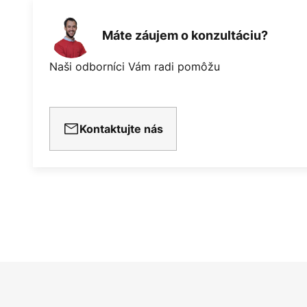
stmievania (prostredníctvom apli
spínača) - kompatibilita s existu
Máte záujem o konzultáciu?
možnosť ovládania pomocou zodp
aplikácie Hue Bluetooth - kompat
Naši odborníci Vám radi pomôžu
na technológii ZigBee, ako sú In
Busch-Jäger - možnosť inteligentn
Integrácia ZigBee prostredníctvo
Kontaktujte nás
napríklad mostík Philips Hue Bridg
umožňuje miestne alebo diaľkové
aplikácie Hue a možnosť hlasové
Amazon Alexa, Apple HomeKit (Sir
- možnosť inteligentného ovládani
na mieste prostredníctvom Blueto
Bluetooth. Pri použití viac ako des
ovládania Bluetooth sa odporúča 