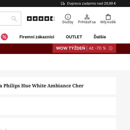
Doprava zadarmo nad 29,99 €
Hľadať
Služby
Prihlásiť sa
Môj košík
Firemní zákazníci
OUTLET
Ďalšie
| Až -70 %
WOW TÝŽDEŇ
a Philips Hue White Ambiance Cher