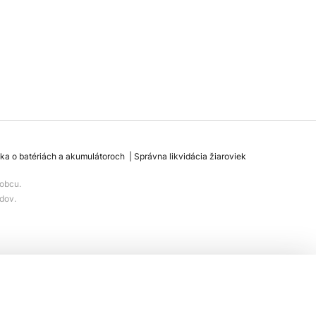
ka o batériách a akumulátoroch
Správna likvidácia žiaroviek
obcu.
dov.