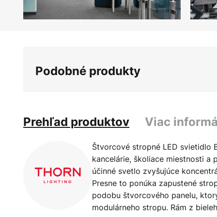
Preskočiť
na
začiatok
galérie
Podobné produkty
obrázkov
Prehľad produktov
Viac informá
Štvorcové stropné LED svietidlo B
kancelárie, školiace miestnosti a
účinné svetlo zvyšujúce koncent
Presne to ponúka zapustené strop
podobu štvorcového panelu, ktorý
modulárneho stropu. Rám z biele