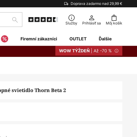
Doprava zadarmo nad 29,99 €
Hľadať
Služby
Prihlásiť sa
Môj košík
Firemní zákazníci
OUTLET
Ďalšie
| Až -70 %
WOW TÝŽDEŇ
pné svietidlo Thorn Beta 2