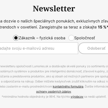
Newsletter
sa dozvie o našich špeciálnych ponukách, exkluzívnych zľa
trendoch v osvetlení. Zaregistrujte sa teraz a získajte
15
%
Zákazník – fyzická osoba
Spoločnosť
Odoberať
 newsletteru spoločnosti Lumories.sk a dostávajte skvelé ponuky zo sortimentu 
ov, solárnych systémov a produktov pre inteligentnú domácnosť, zľavové kupóny, 
rúčania a predstavenia produktov, ako aj obsah od možných partnerov pre spolu
ie a odporúčania na nákup. Odber môžete kedykoľvek zrušiť kliknutím na odkaz na
alebo zaslaním e-mailu prostredníctvom
kontaktného formulára
. Ďalšie informáci
ochrany osobných údajov
.
*minimálna hodnota objednávky je 99 €. Na týchto
výrobcov
sa nedá uplatniť.