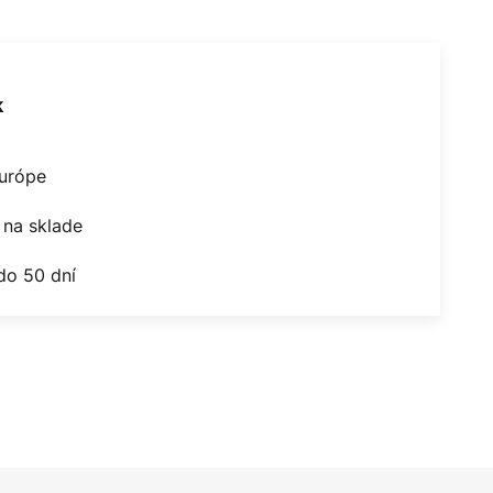
k
Európe
na sklade
do 50 dní