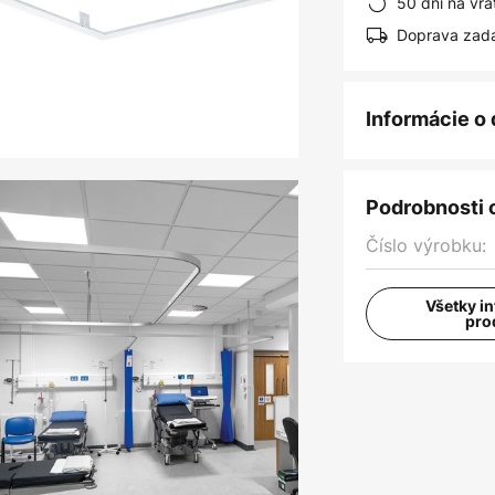
50 dní na vrá
Doprava zad
Informácie o
Podrobnosti 
Číslo výrobku:
Všetky i
pro