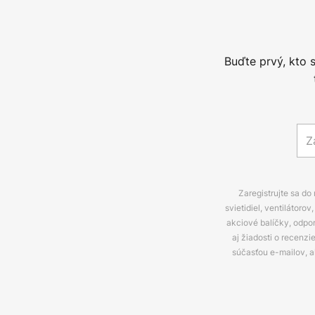
Buďte prvý, kto 
Zaregistrujte sa do
svietidiel, ventilátor
akciové balíčky, odpo
aj žiadosti o recenz
súčasťou e-mailov, 