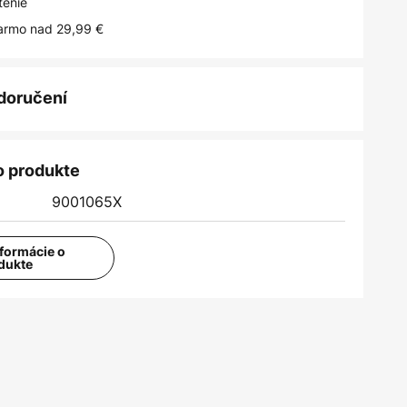
tenie
armo nad 29,99 €
 doručení
o produkte
9001065X
nformácie o
dukte