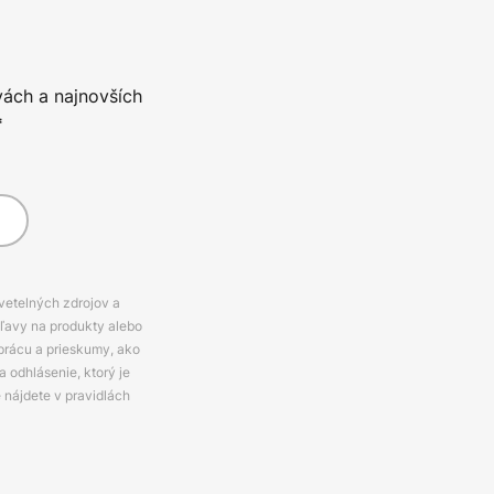
vách a najnovších
*
svetelných zdrojov a
zľavy na produkty alebo
prácu a prieskumy, ako
 odhlásenie, ktorý je
e nájdete v pravidlách