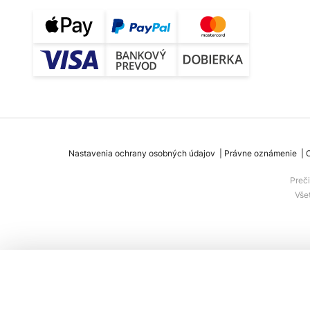
Nastavenia ochrany osobných údajov
Právne oznámenie
Preč
Vše
Zapustené stropné svietidlo Thorn Be