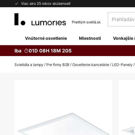
Skip
Viac ako 25 rokov skúseností
to
Prehľadávaj
Content
obchod
tu...
Vnútorné osvetlenie
Miestnosti
Vonkajšie 
Iba
01D 08H 18M 19S
Svietidla a lampy
Pre firmy B2B
Osvetlenie kancelárie
LED-Panely
Preskočiť
na
koniec
galérie
obrázkov