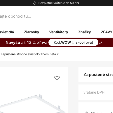
Bezplatné vrátenie do 50 dní
te
svietidlá
Žiarovky
Ventilátory
Značky
ZĽAVY
až 13 % zľava!
Navyše
Kód:
skopírovať
WOW
Zapustené stropné svietidlo Thorn Beta 2
Zapustené stro
vrátane DPH