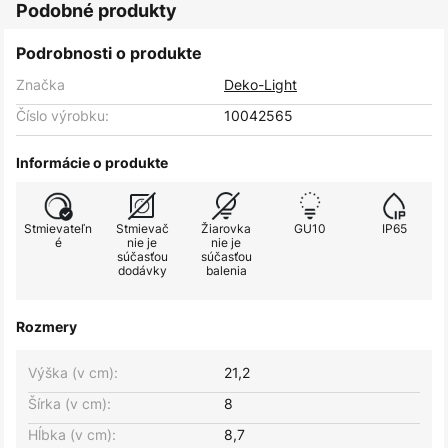
Podobné produkty
Podrobnosti o produkte
Značka
Deko-Light
Číslo výrobku:
10042565
Informácie o produkte
Stmievateľn
Stmievač
Žiarovka
GU10
IP65
é
nie je
nie je
súčasťou
súčasťou
dodávky
balenia
Rozmery
Výška (v cm):
21,2
Šírka (v cm):
8
Hĺbka (v cm):
8,7