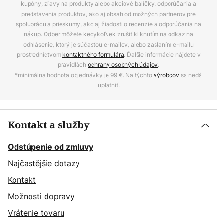
kupóny, zľavy na produkty alebo akciové balíčky, odporúčania a
predstavenia produktov, ako aj obsah od možných partnerov pre
spoluprácu a prieskumy, ako aj žiadosti o recenzie a odporúčania na
nákup. Odber môžete kedykoľvek zrušiť kliknutím na odkaz na
odhlásenie, ktorý je súčasťou e-mailov, alebo zaslaním e-mailu
prostredníctvom
kontaktného formulára
. Ďalšie informácie nájdete v
pravidlách
ochrany osobných údajov
.
*minimálna hodnota objednávky je 99 €. Na týchto
výrobcov
sa nedá
uplatniť.
Kontakt a služby
Odstúpenie od zmluvy
Najčastějšie dotazy
Kontakt
Možnosti dopravy
Vrátenie tovaru