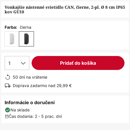
obrázkov
Vonkajšie nástenné svietidlo CAN, čierne, 2-pl. Ø 8 cm IP65
kov GU10
čierna
Farba:
1
Pridať do košíka
50 dní na vrátenie
Doprava zadarmo nad 29,99 €
Informácie o doručení
Na sklade
Čas dodania: 2 - 5 prac. dní