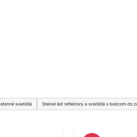
ástenné svietidlá
Steinel led reflektory a svietidlá s bodcom do 