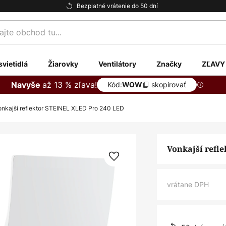
Bezplatné vrátenie do 50 dní
te
svietidlá
Žiarovky
Ventilátory
Značky
ZĽAVY
až 13 % zľava!
Navyše
Kód:
skopírovať
WOW
onkajší reflektor STEINEL XLED Pro 240 LED
Vonkajší refl
vrátane DPH