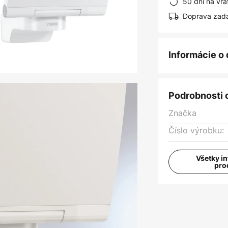
50 dní na vrá
Doprava zad
Informácie o
Podrobnosti 
Značka
Číslo výrobku:
Všetky i
pro