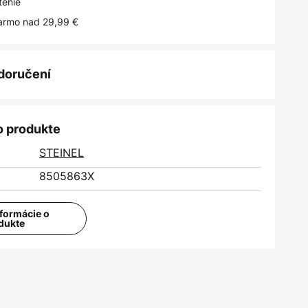
tenie
armo nad 29,99 €
 doručení
o produkte
STEINEL
8505863X
nformácie o
dukte