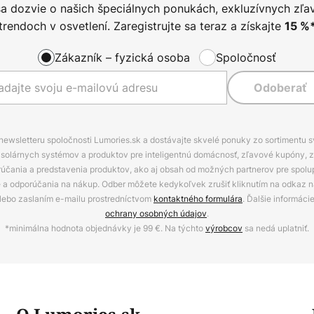
sa dozvie o našich špeciálnych ponukách, exkluzívnych zľa
trendoch v osvetlení. Zaregistrujte sa teraz a získajte
15
%
Zákazník – fyzická osoba
Spoločnosť
Odoberať
 newsletteru spoločnosti Lumories.sk a dostávajte skvelé ponuky zo sortimentu 
ov, solárnych systémov a produktov pre inteligentnú domácnosť, zľavové kupóny, 
rúčania a predstavenia produktov, ako aj obsah od možných partnerov pre spolu
ie a odporúčania na nákup. Odber môžete kedykoľvek zrušiť kliknutím na odkaz na
alebo zaslaním e-mailu prostredníctvom
kontaktného formulára
. Ďalšie informáci
ochrany osobných údajov
.
*minimálna hodnota objednávky je 99 €. Na týchto
výrobcov
sa nedá uplatniť.