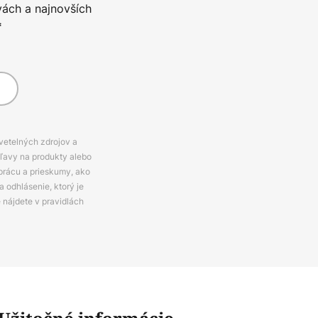
vách a najnovších
*
svetelných zdrojov a
zľavy na produkty alebo
prácu a prieskumy, ako
 odhlásenie, ktorý je
e nájdete v pravidlách