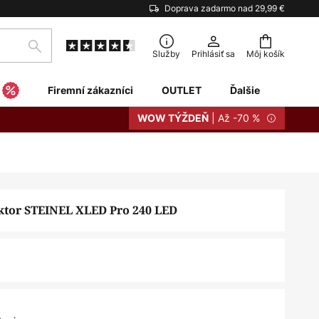
Doprava zadarmo nad 29,99 €
Hľadať
Služby
Prihlásiť sa
Môj košík
Firemní zákazníci
OUTLET
Ďalšie
| Až -70 %
WOW TÝŽDEŇ
ektor STEINEL XLED Pro 240 LED