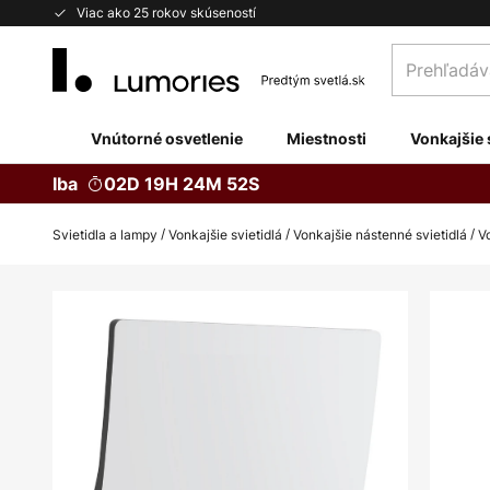
Skip
Viac ako 25 rokov skúseností
to
Prehľadávaj
Content
obchod
tu...
Vnútorné osvetlenie
Miestnosti
Vonkajšie 
Iba
02D 19H 24M 52S
Svietidla a lampy
Vonkajšie svietidlá
Vonkajšie nástenné svietidlá
V
Preskočiť
na
koniec
galérie
obrázkov