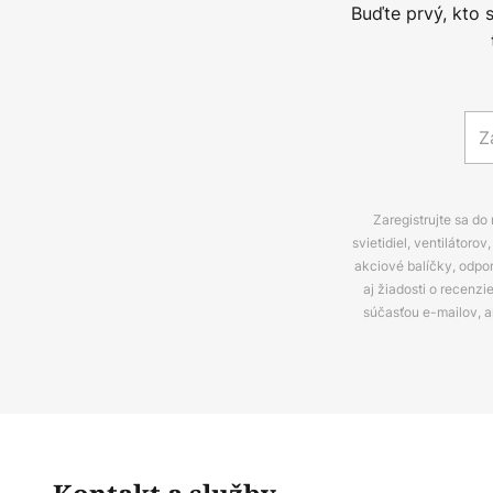
Buďte prvý, kto 
Zaregistrujte sa do
svietidiel, ventilátor
akciové balíčky, odpo
aj žiadosti o recenz
súčasťou e-mailov, 