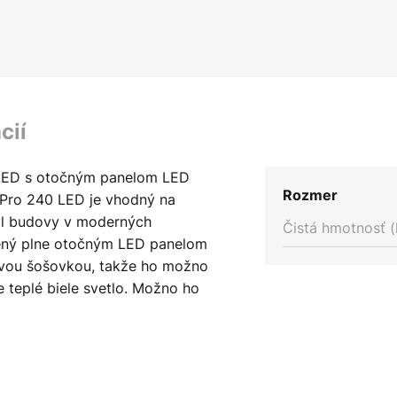
cií
 LED s otočným panelom LED
Rozmer
 Pro 240 LED je vhodný na
ýl budovy v moderných
Čistá hmotnosť (
vený plne otočným LED panelom
ovou šošovkou, takže ho možno
e teplé biele svetlo. Možno ho
iestich metrov. Reflektor v
ožno prepojiť s reflektorom v
možňuje synchronizované