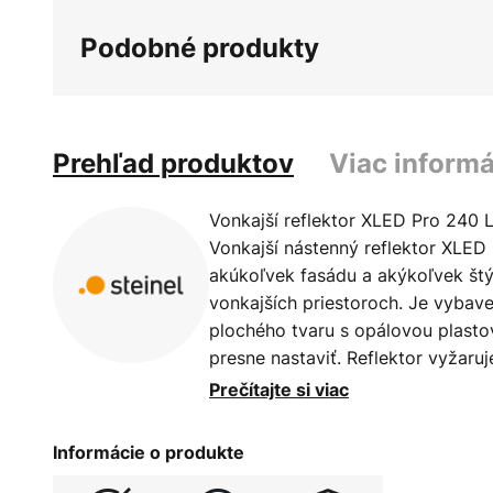
galérie
Podobné produkty
obrázkov
Prehľad produktov
Viac informá
Vonkajší reflektor XLED Pro 240
Vonkajší nástenný reflektor XLED
akúkoľvek fasádu a akýkoľvek št
vonkajších priestoroch. Je vyba
plochého tvaru s opálovou plast
presne nastaviť. Reflektor vyžaruj
inštalovať v montážnej výške do š
Prečítajte si viac
podriadenej verzii bez snímača m
hlavnej verzii so snímačom, čo u
Informácie o produkte
osvetlenie väčších plôch.