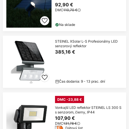
92,90 €
DMC
110,70 €
Na sklade
STEINEL XSolar L-S Profesionálny LED
senzorový reflektor
385,16 €
Čas dodania: 9 - 13 prac. dní
DMC -23,88 €
Vonkajší LED reflektor STEINEL LS 300 S
s senzorom, čierny, IP44
107,90 €
DMC
131,78 €
Dátový list