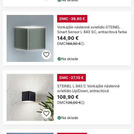
DMC -39,60 €
Vonkajšie nástenné svietidlo STEINEL
Smart Sensor L 840 SC, antracitová farba
144,90 €
DMC
184,50 €
Na sklade
DMC -27,10 €
STEINEL L 840 C Vonkajšie nástenné
svietidlo Up/Down, antracitová
108,90 €
DMC
136,00 €
Na sklade