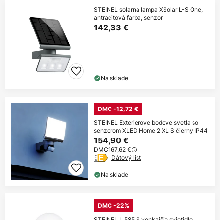
STEINEL solarna lampa XSolar L-S One,
antracitová farba, senzor
142,33 €
Na sklade
DMC -12,72 €
STEINEL Exterierove bodove svetla so
senzorom XLED Home 2 XL S čierny IP44
154,90 €
DMC
167,62 €
Dátový list
Na sklade
DMC -22%
STEINEL L 585 S vonkajšie svietidlo,