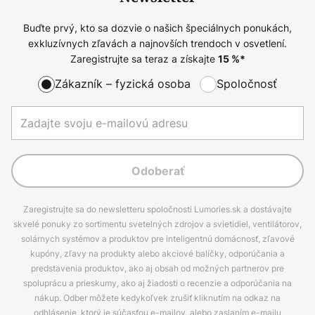
Buďte prvý, kto sa dozvie o našich špeciálnych ponukách,
exkluzívnych zľavách a najnovších trendoch v osvetlení.
Zaregistrujte sa teraz a získajte
15
%*
Zákazník – fyzická osoba
Spoločnosť
Odoberať
Zaregistrujte sa do newsletteru spoločnosti Lumories.sk a dostávajte
skvelé ponuky zo sortimentu svetelných zdrojov a svietidiel, ventilátorov,
solárnych systémov a produktov pre inteligentnú domácnosť, zľavové
kupóny, zľavy na produkty alebo akciové balíčky, odporúčania a
predstavenia produktov, ako aj obsah od možných partnerov pre
spoluprácu a prieskumy, ako aj žiadosti o recenzie a odporúčania na
nákup. Odber môžete kedykoľvek zrušiť kliknutím na odkaz na
odhlásenie, ktorý je súčasťou e-mailov, alebo zaslaním e-mailu