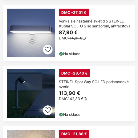
DMC -27,01 €
Vonkajšie nástenné svietidlo STEINEL
XSolar SOL-O S so senzorom, antracitová
87,90 €
DMC
114,91 €
Na sklade
DMC -28,43 €
STEINEL Spot Way SC LED podstavcové
svetlo
113,90 €
DMC
142,33 €
Na sklade
DMC -21,88 €