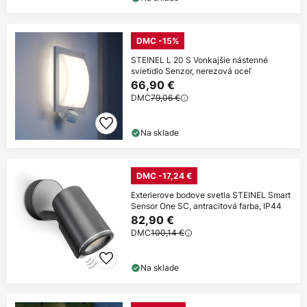
DMC -15%
STEINEL L 20 S Vonkajšie nástenné
svietidlo Senzor, nerezová oceľ
66,90 €
DMC
79,06 €
Na sklade
DMC -17,24 €
Exterierove bodove svetla STEINEL Smart
Sensor One SC, antracitová farba, IP44
82,90 €
DMC
100,14 €
Na sklade