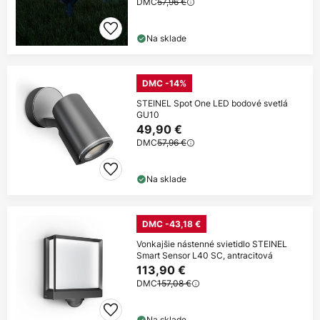
DMC
57,96 €
Na sklade
DMC -14%
STEINEL Spot One LED bodové svetlá
GU10
49,90 €
DMC
57,96 €
Na sklade
DMC -43,18 €
Vonkajšie nástenné svietidlo STEINEL
Smart Sensor L40 SC, antracitová
113,90 €
DMC
157,08 €
Na sklade