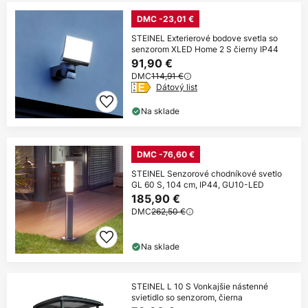
DMC -23,01 €
STEINEL Exterierové bodove svetla so
senzorom XLED Home 2 S čierny IP44
91,90 €
DMC
114,91 €
Dátový list
Na sklade
DMC -76,60 €
STEINEL Senzorové chodníkové svetlo
GL 60 S, 104 cm, IP44, GU10-LED
185,90 €
DMC
262,50 €
Na sklade
STEINEL L 10 S Vonkajšie nástenné
svietidlo so senzorom, čierna