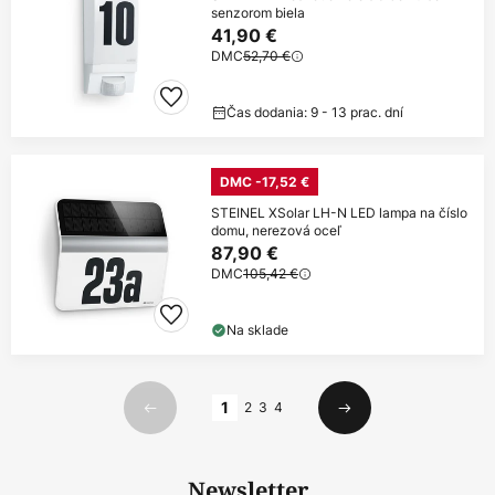
senzorom biela
41,90 €
DMC
52,70 €
Čas dodania: 9 - 13 prac. dní
DMC -17,52 €
STEINEL XSolar LH-N LED lampa na číslo
domu, nerezová oceľ
87,90 €
DMC
105,42 €
Na sklade
Strana
1
2
3
4
Predchádzajúci
Ďalší
Newsletter