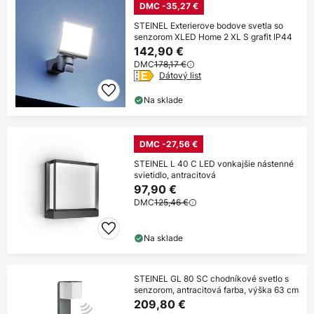
DMC -35,27 €
STEINEL Exterierove bodove svetla so
senzorom XLED Home 2 XL S grafit IP44
142,90 €
DMC
178,17 €
Dátový list
Na sklade
DMC -27,56 €
STEINEL L 40 C LED vonkajšie nástenné
svietidlo, antracitová
97,90 €
DMC
125,46 €
Na sklade
STEINEL GL 80 SC chodníkové svetlo s
senzorom, antracitová farba, výška 63 cm
209,80 €