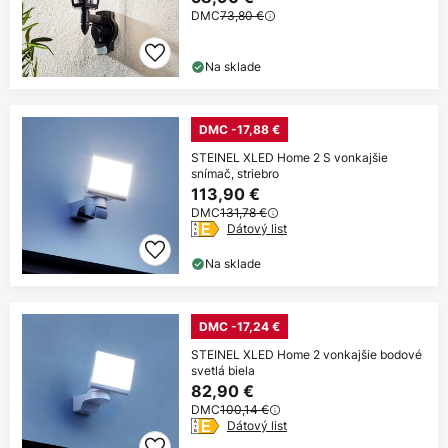
DMC
73,80 €
Na sklade
DMC -17,88 €
STEINEL XLED Home 2 S vonkajšie
snímač, striebro
113,90 €
DMC
131,78 €
Dátový list
Na sklade
DMC -17,24 €
STEINEL XLED Home 2 vonkajšie bodové
svetlá biela
82,90 €
DMC
100,14 €
Dátový list