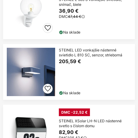
snímač, biele
36,90 €
DMC
47,44 €
Na sklade
STEINEL LED vonkajšie nástenné
svietidlo L 810 SC, senzor, strieborná
205,59 €
Na sklade
DMC -22,52 €
STEINEL XSolar LH-N LED nástenné
svetlo s číslom domu
82,90 €
DMC
105,42 €