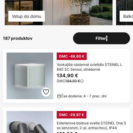
Vstup do domu
Balk
187 produktov
Filter
1
DMC -49,60 €
Vonkajšie nástenné svietidlo STEINEL L
840 SC Sensor, strieborné
134,90 €
DMC
184,50 €
Čas dodania: 4 - 7 prac. dní
DMC -29,97 €
Exterierove bodove svetla STEINEL One S
so senzorom, 2-pl. antracitový, IP44