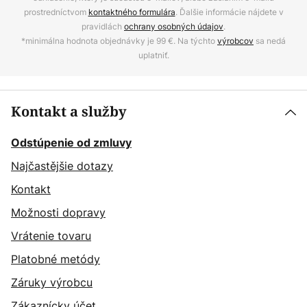
prostredníctvom
kontaktného formulára
. Ďalšie informácie nájdete v
pravidlách
ochrany osobných údajov
.
*minimálna hodnota objednávky je 99 €. Na týchto
výrobcov
sa nedá
uplatniť.
Kontakt a služby
Odstúpenie od zmluvy
Najčastějšie dotazy
Kontakt
Možnosti dopravy
Vrátenie tovaru
Platobné metódy
Záruky výrobcu
Zákaznícky účet