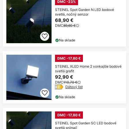
DMC -23%
STEINEL Spot Garden N LED bodové
svetlá, nočný senzor
68,90 €
DMC
89,60 €
Na sklade
DMC -17,80 €
STEINEL XLED Home 2 vonkajšie bodové
svetlá grafit
92,90 €
DMC
110,70 €
Dátový list
Na sklade
DMC -17,80 €
STEINEL Spot Garden SC LED bodové
svetlá snímač