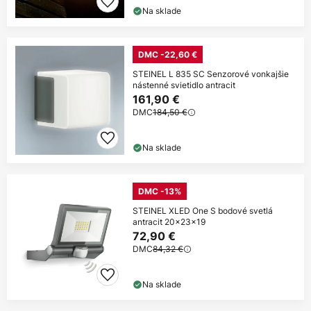
Na sklade
DMC -22,60 €
STEINEL L 835 SC Senzorové vonkajšie
nástenné svietidlo antracit
161,90 €
DMC
184,50 €
Na sklade
DMC -13%
STEINEL XLED One S bodové svetlá
antracit 20x23x19
72,90 €
DMC
84,32 €
Na sklade