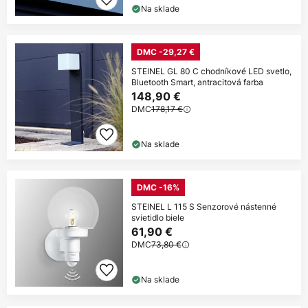
Na sklade
DMC -29,27 €
STEINEL GL 80 C chodníkové LED svetlo,
Bluetooth Smart, antracitová farba
148,90 €
DMC
178,17 €
Na sklade
DMC -16%
STEINEL L 115 S Senzorové nástenné
svietidlo biele
61,90 €
DMC
73,80 €
Na sklade