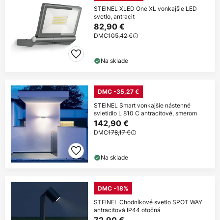
STEINEL XLED One XL vonkajšie LED
svetlo, antracit
82,90 €
DMC
105,42 €
Na sklade
DMC -35,27 €
STEINEL Smart vonkajšie nástenné
svietidlo L 810 C antracitové, smerom
142,90 €
DMC
178,17 €
Na sklade
DMC -18%
STEINEL Chodníkové svetlo SPOT WAY
antracitová IP44 otočná