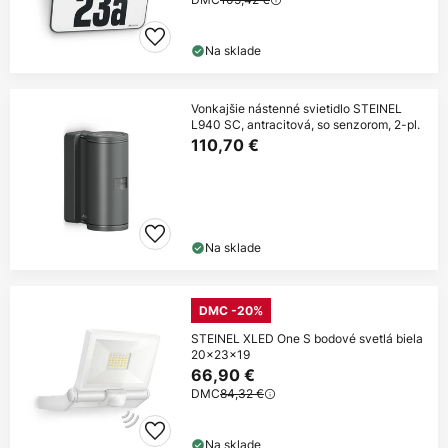
Na sklade
Vonkajšie nástenné svietidlo STEINEL
L940 SC, antracitová, so senzorom, 2-pl.
110,70 €
Na sklade
DMC -20%
STEINEL XLED One S bodové svetlá biela
20x23x19
66,90 €
DMC
84,32 €
Na sklade