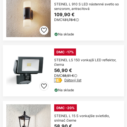
STEINEL L 910 S LED nástenné svetlo so
senzorom, antracitová
109,90 €
DMC
131,78 €
Na sklade
DMC -17%
STEINEL LS 150 vonkajší LED reflektor,
čierna
56,90 €
DMC
68,51 €
Dátový list
Na sklade
DMC -20%
STEINEL L 15 S vonkajšie svietidlo,
snímač čierne
58,90 €