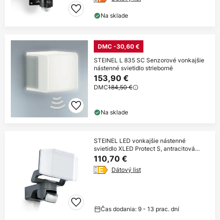
Na sklade
DMC -30,60 €
STEINEL L 835 SC Senzorové vonkajšie
nástenné svietidlo strieborné
153,90 €
DMC
184,50 €
Na sklade
STEINEL LED vonkajšie nástenné
svietidlo XLED Protect S, antracitová
farba
110,70 €
Dátový list
Čas dodania: 9 - 13 prac. dní