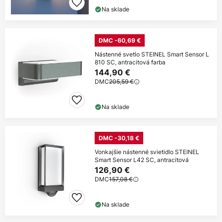
Na sklade
DMC -60,69 €
Nástenné svetlo STEINEL Smart Sensor L
810 SC, antracitová farba
144,90 €
DMC
205,59 €
Na sklade
DMC -30,18 €
Vonkajšie nástenné svietidlo STEINEL
Smart Sensor L42 SC, antracitová
126,90 €
DMC
157,08 €
Na sklade