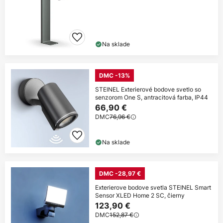
Na sklade
DMC -13%
STEINEL Exterierové bodove svetlo so
senzorom One S, antracitová farba, IP44
66,90 €
DMC
76,96 €
Na sklade
DMC -28,97 €
Exterierove bodove svetla STEINEL Smart
Sensor XLED Home 2 SC, čierny
123,90 €
DMC
152,87 €