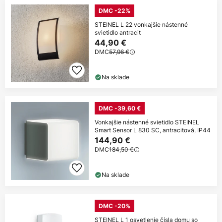
DMC -22%
STEINEL L 22 vonkajšie nástenné
svietidlo antracit
44,90 €
DMC
57,96 €
Na sklade
DMC -39,60 €
Vonkajšie nástenné svietidlo STEINEL
Smart Sensor L 830 SC, antracitová, IP44
144,90 €
DMC
184,50 €
Na sklade
DMC -20%
STEINEL L 1 osvetlenie čísla domu so