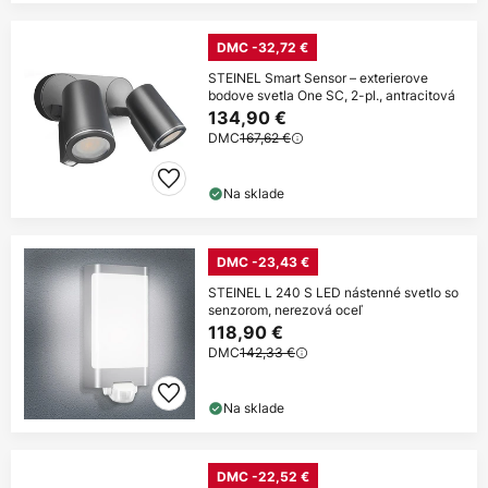
DMC -32,72 €
STEINEL Smart Sensor – exterierove
bodove svetla One SC, 2-pl., antracitová
134,90 €
DMC
167,62 €
Na sklade
DMC -23,43 €
STEINEL L 240 S LED nástenné svetlo so
senzorom, nerezová oceľ
118,90 €
DMC
142,33 €
Na sklade
DMC -22,52 €