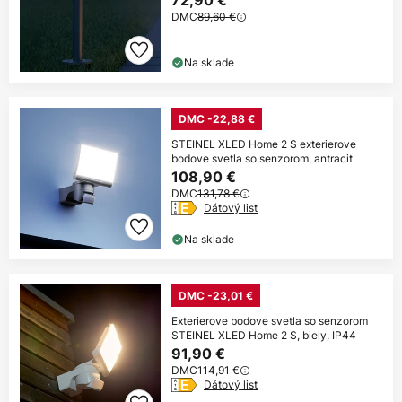
72,90 €
DMC
89,60 €
Na sklade
DMC -22,88 €
STEINEL XLED Home 2 S exterierove
bodove svetla so senzorom, antracit
108,90 €
DMC
131,78 €
Dátový list
Na sklade
DMC -23,01 €
Exterierove bodove svetla so senzorom
STEINEL XLED Home 2 S, biely, IP44
91,90 €
DMC
114,91 €
Dátový list