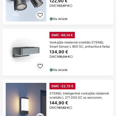
122,90 €
DMC
152,87 €
Na sklade
DMC -60,14 €
Vonkajšie nástenné svietidlo STEINEL
Smart Sensor L 800 SC, antracitová farba
134,90 €
DMC
195,04 €
Na sklade
DMC -22,72 €
STEINEL Inteligentné vonkajšie nástenné
svietidlo L 271 DIGI SC so senzorom,
144,90 €
DMC
167,62 €