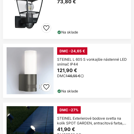
73,80 €
Na sklade
DMC -24,65 €
STEINEL L 605 S vonkajšie nástenné LED
snímač IP44
121,90 €
DMC
146,55 €
Na sklade
DMC -27%
STEINEL Exterierové bodove svetla na
kolík SPOT GARDEN, antracitová farba,
IP44
41,90 €