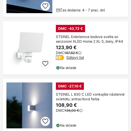
Čas dodania: 4 - 7 prac. dní
DMC -43,72 €
STEINEL Exterierove bodove svetla so
senzorom XLED Home 2 XL S, biely, IP44
123,90 €
DMC
167,62 €
Dátový list
Na sklade
DMC -27,10 €
STEINEL L 830 C LED vonkajšie nástenné
svietidlo, antracitová farba
108,90 €
DMC
136,00 €
Na sklade