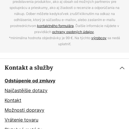
predstavenia produktov, ako aj obsah od možných partnerov pre
spoluprácu a prieskumy, ako aj žiadosti o recenzie a odporúčania na
nákup. Odber môžete kedykoľvek zrušiť kliknutím na odkaz na
odhlásenie, ktorý je súčasťou e-mailov, alebo zaslaním e-mailu
prostredníctvom
kontaktného formulára
. Ďalšie informácie nájdete v
pravidlách
ochrany osobných údajov
.
*minimálna hodnota objednávky je 99 €. Na týchto
výrobcov
sa nedá
uplatniť.
Kontakt a služby
Odstúpenie od zmluvy
Najčastějšie dotazy
Kontakt
Možnosti dopravy
Vrátenie tovaru