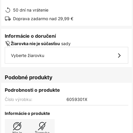
obrázkov
50 dní na vrátenie
Doprava zadarmo nad 29,99 €
Informácie o doručení
sady
Žiarovka nie je súčasťou
Vyberte žiarovku
Podobné produkty
Podrobnosti o produkte
Číslo výrobku:
6059301X
Informácie o produkte
Nie je
Žiarovka