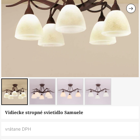
Preskočiť
Vidiecke stropné svietidlo Samuele
na
začiatok
vrátane DPH
galérie