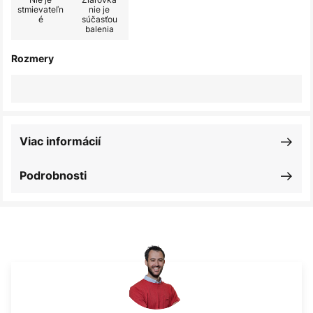
stmievateľn
nie je
é
súčasťou
balenia
Rozmery
Viac informácií
Podrobnosti