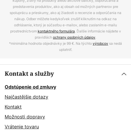
kupóny, zľavy na produkty alebo akciové balíčky, odporúčania a
predstavenia produktov, ako aj obsah od možných partnerov pre
spoluprácu a prieskumy, ako aj žiadosti o recenzie a odporúčania na
nákup. Odber môžete kedykoľvek zrušiť kliknutím na odkaz na
odhlásenie, ktorý je súčasťou e-mailov, alebo zaslaním e-mailu
prostredníctvom
kontaktného formulára
. Ďalšie informácie nájdete v
pravidlách
ochrany osobných údajov
.
*minimálna hodnota objednávky je 99 €. Na týchto
výrobcov
sa nedá
uplatniť.
Kontakt a služby
Odstúpenie od zmluvy
Najčastějšie dotazy
Kontakt
Možnosti dopravy
Vrátenie tovaru