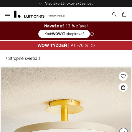
Viac ako 25 rokov skúseností
Skip
to
Content
ať
až 13 % zľava!
Navyše
Kód:
skopírovať
WOW
| Až -70 %
WOW TÝŽDEŇ
Stropné svietidlá
Preskočiť
na
koniec
galérie
obrázkov