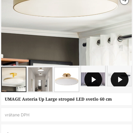
Preskočiť
UMAGE Asteria Up Large stropné LED svetlo 60 cm
na
začiatok
vrátane DPH
galérie
obrázkov