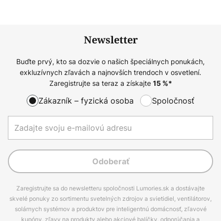
Newsletter
Buďte prvý, kto sa dozvie o našich špeciálnych ponukách,
exkluzívnych zľavách a najnovších trendoch v osvetlení.
Zaregistrujte sa teraz a získajte
15
%*
Zákazník – fyzická osoba
Spoločnosť
Odoberať
Zaregistrujte sa do newsletteru spoločnosti Lumories.sk a dostávajte
skvelé ponuky zo sortimentu svetelných zdrojov a svietidiel, ventilátorov,
solárnych systémov a produktov pre inteligentnú domácnosť, zľavové
kupóny, zľavy na produkty alebo akciové balíčky, odporúčania a