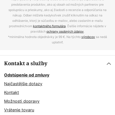
predstavenia produktov, ako aj obsah od možných partnerov pre
spoluprácu a prieskumy, ako aj žiadosti o recenzie a odporúčania na
nákup. Odber môžete kedykoľvek zrušiť kliknutím na odkaz na
odhlásenie, ktorý je súčasťou e-mailov, alebo zaslaním e-mailu
prostredníctvom
kontaktného formulára
. Ďalšie informácie nájdete v
pravidlách
ochrany osobných údajov
.
*minimálna hodnota objednávky je 99 €. Na týchto
výrobcov
sa nedá
uplatniť.
Kontakt a služby
Odstúpenie od zmluvy
Najčastějšie dotazy
Kontakt
Možnosti dopravy
Vrátenie tovaru