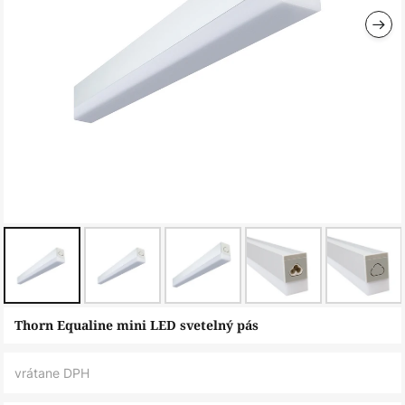
Preskočiť
Thorn Equaline mini LED svetelný pás
na
začiatok
vrátane DPH
galérie