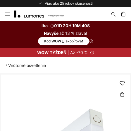
Viac ako 25 rokov skúseností
Skip
to
Content
ať
Iba
01D 20H 19M 40S
až 13 % zľava!
Navyše
Kód:
skopírovať
WOW
| Až -70 %
WOW TÝŽDEŇ
Vnútorné osvetlenie
Preskočiť
na
koniec
galérie
obrázkov