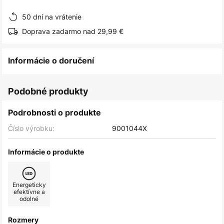
obrázkov
50 dní na vrátenie
Doprava zadarmo nad 29,99 €
Informácie o doručení
Podobné produkty
Podrobnosti o produkte
Číslo výrobku:
9001044X
Informácie o produkte
Energeticky
efektívne a
odolné
Rozmery