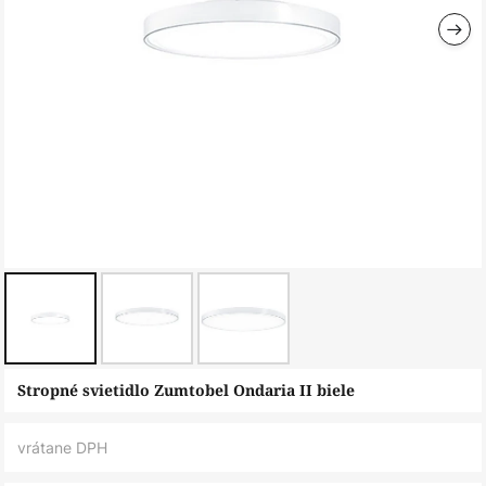
Preskočiť
Stropné svietidlo Zumtobel Ondaria II biele
na
začiatok
vrátane DPH
galérie