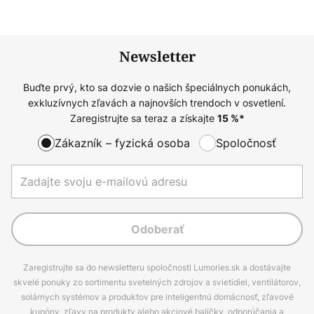
Newsletter
Buďte prvý, kto sa dozvie o našich špeciálnych ponukách,
exkluzívnych zľavách a najnovších trendoch v osvetlení.
Zaregistrujte sa teraz a získajte
15
%*
Zákazník – fyzická osoba
Spoločnosť
Odoberať
Zaregistrujte sa do newsletteru spoločnosti Lumories.sk a dostávajte
skvelé ponuky zo sortimentu svetelných zdrojov a svietidiel, ventilátorov,
solárnych systémov a produktov pre inteligentnú domácnosť, zľavové
kupóny, zľavy na produkty alebo akciové balíčky, odporúčania a