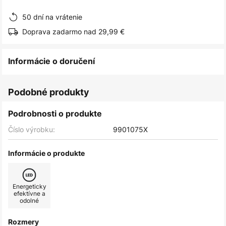
obrázkov
50 dní na vrátenie
Doprava zadarmo nad 29,99 €
Informácie o doručení
Podobné produkty
Podrobnosti o produkte
Číslo výrobku:
9901075X
Informácie o produkte
Energeticky
efektívne a
odolné
Rozmery