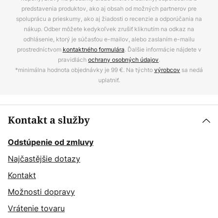
predstavenia produktov, ako aj obsah od možných partnerov pre
spoluprácu a prieskumy, ako aj žiadosti o recenzie a odporúčania na
nákup. Odber môžete kedykoľvek zrušiť kliknutím na odkaz na
odhlásenie, ktorý je súčasťou e-mailov, alebo zaslaním e-mailu
prostredníctvom
kontaktného formulára
. Ďalšie informácie nájdete v
pravidlách
ochrany osobných údajov
.
*minimálna hodnota objednávky je 99 €. Na týchto
výrobcov
sa nedá
uplatniť.
Kontakt a služby
Odstúpenie od zmluvy
Najčastějšie dotazy
Kontakt
Možnosti dopravy
Vrátenie tovaru