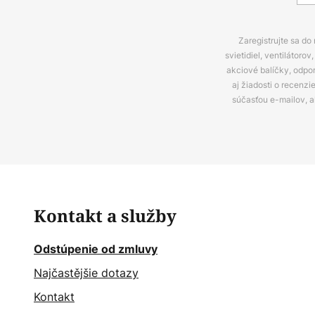
Zaregistrujte sa do
svietidiel, ventilátor
akciové balíčky, odpo
aj žiadosti o recenz
súčasťou e-mailov, 
Kontakt a služby
Odstúpenie od zmluvy
Najčastějšie dotazy
Kontakt