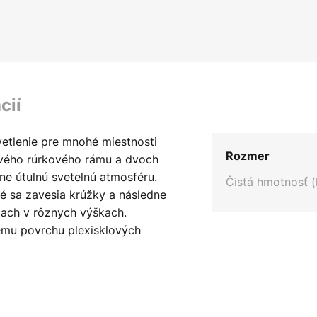
cií
vetlenie pre mnohé miestnosti
Rozmer
ového rúrkového rámu a dvoch
ne útulnú svetelnú atmosféru.
Čistá hmotnosť (
é sa zavesia krúžky a následne
iach v rôznych výškach.
nemu povrchu plexisklových
ne. Na zvýšenie ambientného
tidlo kombinovať aj s inými
úžky s výkonom do max. 40 W -