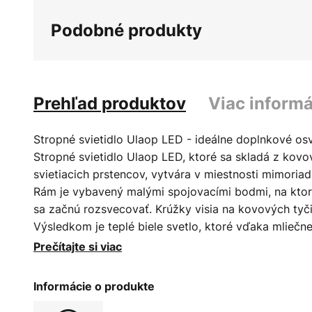
galérie
Podobné produkty
obrázkov
Prehľad produktov
Viac informá
Stropné svietidlo Ulaop LED - ideálne doplnkové os
Stropné svietidlo Ulaop LED, ktoré sa skladá z kov
svietiacich prstencov, vytvára v miestnosti mimoriad
Rám je vybavený malými spojovacími bodmi, na ktor
sa začnú rozsvecovať. Krúžky visia na kovových tyč
Výsledkom je teplé biele svetlo, ktoré vďaka mlieč
krúžkov vyžaruje do okolia veľmi jemne a homogén
Prečítajte si viac
osvetlenia vo veľkých miestnostiach možno toto svie
svietidlami z tejto série - možno pripojiť ďalšie kr
Informácie o produkte
externe stmievateľné (DALI, 1-10 V, push dim)