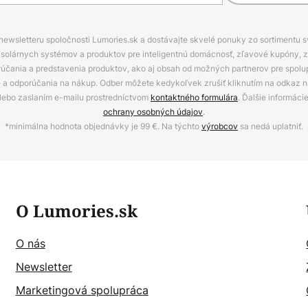
 newsletteru spoločnosti Lumories.sk a dostávajte skvelé ponuky zo sortimentu 
ov, solárnych systémov a produktov pre inteligentnú domácnosť, zľavové kupóny, 
rúčania a predstavenia produktov, ako aj obsah od možných partnerov pre spolu
ie a odporúčania na nákup. Odber môžete kedykoľvek zrušiť kliknutím na odkaz na
alebo zaslaním e-mailu prostredníctvom
kontaktného formulára
. Ďalšie informáci
ochrany osobných údajov
.
*minimálna hodnota objednávky je 99 €. Na týchto
výrobcov
sa nedá uplatniť.
O Lumories.sk
O nás
Newsletter
Marketingová spolupráca