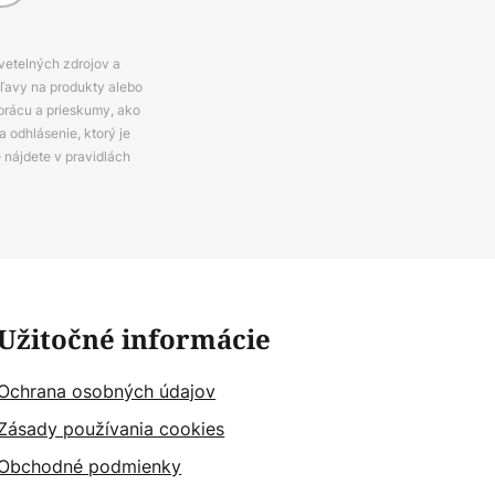
svetelných zdrojov a
zľavy na produkty alebo
prácu a prieskumy, ako
 odhlásenie, ktorý je
e nájdete v pravidlách
Užitočné informácie
Ochrana osobných údajov
Zásady používania cookies
Obchodné podmienky