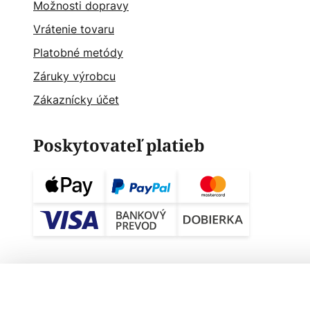
Možnosti dopravy
Vrátenie tovaru
Platobné metódy
Záruky výrobcu
Zákaznícky účet
Poskytovateľ platieb
Stropné svietidlo Ulaop LED, dva krúž