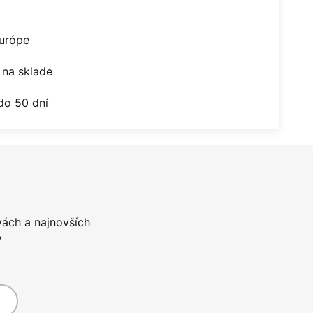
Európe
na sklade
do 50 dní
vách a najnovších
*