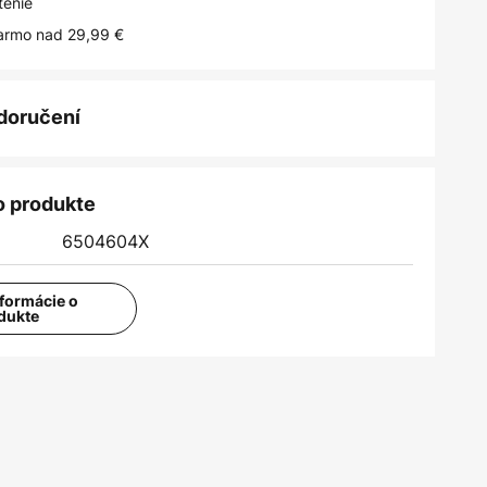
tenie
armo nad 29,99 €
 doručení
o produkte
6504604X
nformácie o
dukte