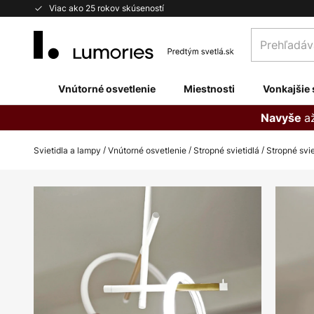
Skip
Viac ako 25 rokov skúseností
to
Prehľadávaj
Content
obchod
tu...
Vnútorné osvetlenie
Miestnosti
Vonkajšie 
a
Navyše
Svietidla a lampy
Vnútorné osvetlenie
Stropné svietidlá
Stropné svi
Preskočiť
na
koniec
galérie
obrázkov