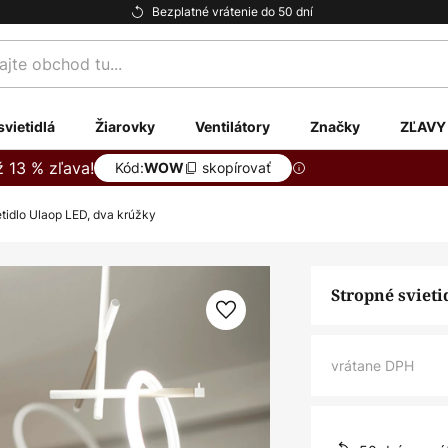
Bezplatné vrátenie do 50 dní
te
svietidlá
Žiarovky
Ventilátory
Značky
ZĽAVY
ž 13 % zľava!
Kód:
skopírovať
WOW
etidlo Ulaop LED, dva krúžky
Stropné sviet
vrátane DPH