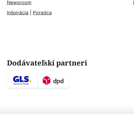
Newsroom
Inšpirácia
|
Poradca
Dodávateľskí partneri
ky