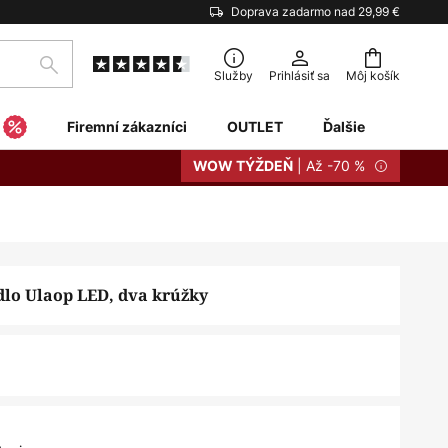
Doprava zadarmo nad 29,99 €
Hľadať
Služby
Prihlásiť sa
Môj košík
Firemní zákazníci
OUTLET
Ďalšie
| Až -70 %
WOW TÝŽDEŇ
idlo Ulaop LED, dva krúžky