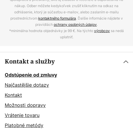
nákup. Odber môžete kedykoľvek zrušiť kliknutím na odkaz na
odhlásenie, ktorý je súčasťou e-mailov, alebo zaslaním e-mailu
prostredníctvom
kontaktného formulára
. Ďalšie informácie nájdete v
pravidlách
ochrany osobných údajov
.
*minimálna hodnota objednávky je 99 €. Na týchto
výrobcov
sa nedá
uplatniť.
Kontakt a služby
Odstúpenie od zmluvy
Najčastějšie dotazy
Kontakt
Možnosti dopravy
Vrátenie tovaru
Platobné metódy