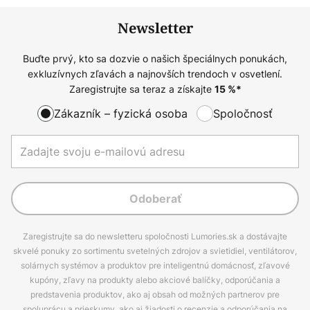
Newsletter
Buďte prvý, kto sa dozvie o našich špeciálnych ponukách,
exkluzívnych zľavách a najnovších trendoch v osvetlení.
Zaregistrujte sa teraz a získajte
15
%*
Zákazník – fyzická osoba
Spoločnosť
Odoberať
Zaregistrujte sa do newsletteru spoločnosti Lumories.sk a dostávajte
skvelé ponuky zo sortimentu svetelných zdrojov a svietidiel, ventilátorov,
solárnych systémov a produktov pre inteligentnú domácnosť, zľavové
kupóny, zľavy na produkty alebo akciové balíčky, odporúčania a
predstavenia produktov, ako aj obsah od možných partnerov pre
spoluprácu a prieskumy, ako aj žiadosti o recenzie a odporúčania na