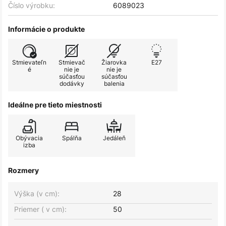
Číslo výrobku:
6089023
Informácie o produkte
Stmievateľn
Stmievač
Žiarovka
E27
é
nie je
nie je
súčasťou
súčasťou
dodávky
balenia
Ideálne pre tieto miestnosti
Obývacia
Spálňa
Jedáleň
izba
Rozmery
Výška (v cm):
28
Priemer ( v cm):
50