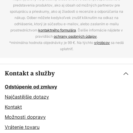
predstavenia produktov, ako aj obsah od možných partnerov pre
spoluprácu a prieskumy, ako aj žiadosti o recenzie a odporúčania na
nákup. Odber môžete kedykoľvek zrušiť kliknutím na odkaz na
odhlásenie, ktorý je súčasťou e-mailov, alebo zaslaním e-mailu
prostredníctvom
kontaktného formulára
. Ďalšie informácie nájdete v
pravidlách
ochrany osobných údajov
.
*minimálna hodnota objednávky je 99 €. Na týchto
výrobcov
sa nedá
uplatniť.
Kontakt a služby
Odstúpenie od zmluvy
Najčastějšie dotazy
Kontakt
Možnosti dopravy
Vrátenie tovaru