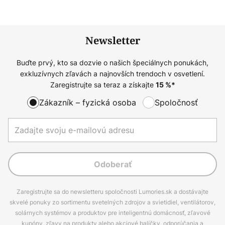
Newsletter
Buďte prvý, kto sa dozvie o našich špeciálnych ponukách,
exkluzívnych zľavách a najnovších trendoch v osvetlení.
Zaregistrujte sa teraz a získajte
15
%*
Zákazník – fyzická osoba
Spoločnosť
Odoberať
Zaregistrujte sa do newsletteru spoločnosti Lumories.sk a dostávajte
skvelé ponuky zo sortimentu svetelných zdrojov a svietidiel, ventilátorov,
solárnych systémov a produktov pre inteligentnú domácnosť, zľavové
kupóny, zľavy na produkty alebo akciové balíčky, odporúčania a