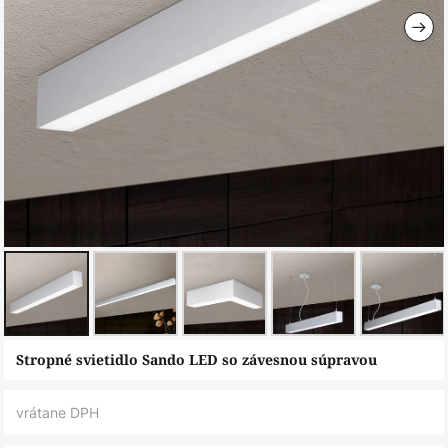
Preskočiť
Stropné svietidlo Sando LED so závesnou súpravou
na
začiatok
vrátane DPH
galérie