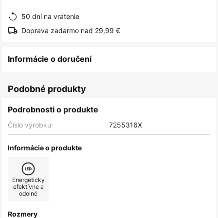
obrázkov
50 dní na vrátenie
Doprava zadarmo nad 29,99 €
Informácie o doručení
Podobné produkty
Podrobnosti o produkte
Číslo výrobku:
7255316X
Informácie o produkte
Energeticky
efektívne a
odolné
Rozmery