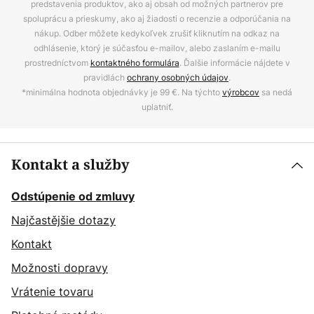
predstavenia produktov, ako aj obsah od možných partnerov pre
spoluprácu a prieskumy, ako aj žiadosti o recenzie a odporúčania na
nákup. Odber môžete kedykoľvek zrušiť kliknutím na odkaz na
odhlásenie, ktorý je súčasťou e-mailov, alebo zaslaním e-mailu
prostredníctvom
kontaktného formulára
. Ďalšie informácie nájdete v
pravidlách
ochrany osobných údajov
.
*minimálna hodnota objednávky je 99 €. Na týchto
výrobcov
sa nedá
uplatniť.
Kontakt a služby
Odstúpenie od zmluvy
Najčastějšie dotazy
Kontakt
Možnosti dopravy
Vrátenie tovaru