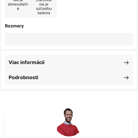
stmievateľn
nie je
é
súčasťou
balenia
Rozmery
Viac informácií
Podrobnosti