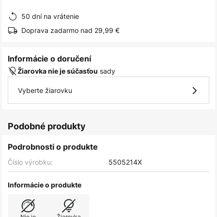
obrázkov
50 dní na vrátenie
Doprava zadarmo nad 29,99 €
Informácie o doručení
sady
Žiarovka nie je súčasťou
Vyberte žiarovku
Podobné produkty
Podrobnosti o produkte
Číslo výrobku:
5505214X
Informácie o produkte
Nie je
Žiarovka