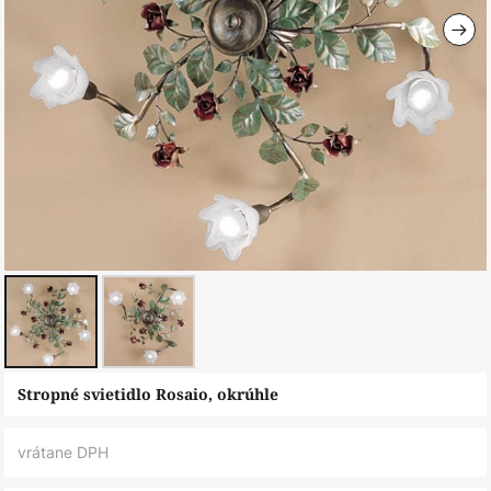
Preskočiť
Stropné svietidlo Rosaio, okrúhle
na
začiatok
vrátane DPH
galérie