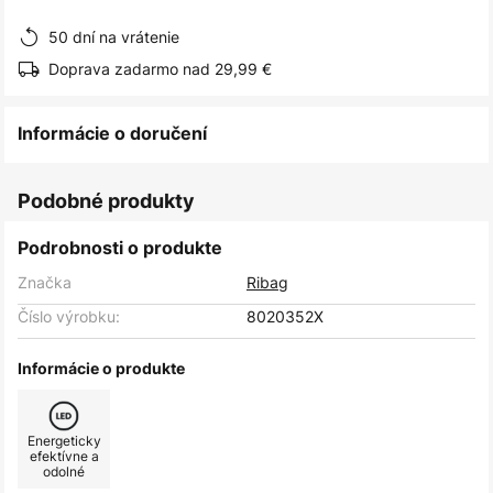
obrázkov
50 dní na vrátenie
Doprava zadarmo nad 29,99 €
Informácie o doručení
Podobné produkty
Podrobnosti o produkte
Značka
Ribag
Číslo výrobku:
8020352X
Informácie o produkte
Energeticky
efektívne a
odolné