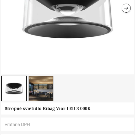
Preskočiť
Stropné svietidlo Ribag Vior LED 3 000K
na
začiatok
vrátane DPH
galérie