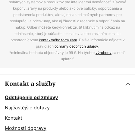
solárnych systémov a produktov pre inteligentnú domácnosť, zľavové
kupóny, zľavy na produkty alebo akciové balíčky, odporúčania a
predstavenia produktov, ako aj obsah od možných partnerov pre
spoluprácu a prieskumy, ako aj žiadosti o recenzie a odporúčania na
nákup. Odber môžete kedykoľvek zrušiť kliknutím na odkaz na
odhlásenie, ktorý je súčasťou e-mailov, alebo zaslaním e-mailu
prostredníctvom
kontaktného formulára
. Ďalšie informácie nájdete v
pravidlách
ochrany osobných údajov
.
*minimálna hodnota objednávky je 99 €. Na týchto
výrobcov
sa nedá
uplatniť.
Kontakt a služby
Odstúpenie od zmluvy
Najčastějšie dotazy
Kontakt
Možnosti dopravy