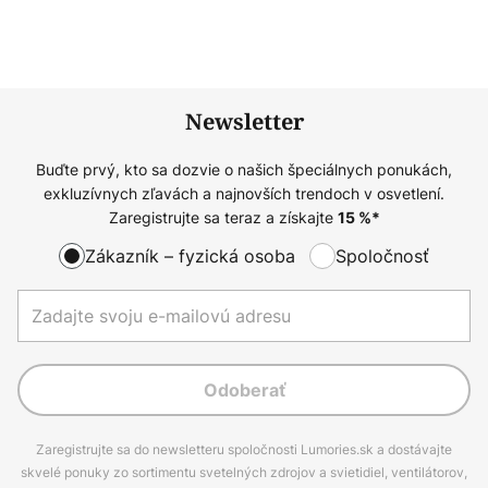
Newsletter
Buďte prvý, kto sa dozvie o našich špeciálnych ponukách,
exkluzívnych zľavách a najnovších trendoch v osvetlení.
Zaregistrujte sa teraz a získajte
15
%*
Zákazník – fyzická osoba
Spoločnosť
Odoberať
Zaregistrujte sa do newsletteru spoločnosti Lumories.sk a dostávajte
skvelé ponuky zo sortimentu svetelných zdrojov a svietidiel, ventilátorov,