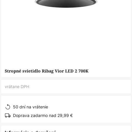
Preskočiť
Stropné svietidlo Ribag Vior LED 2 700K
na
začiatok
vrátane DPH
galérie
obrázkov
50 dní na vrátenie
Doprava zadarmo nad 29,99 €