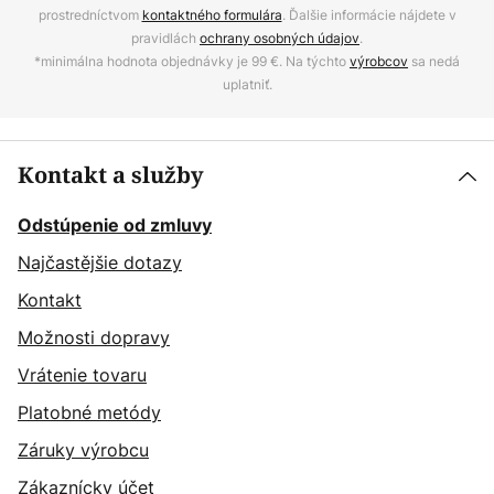
prostredníctvom
kontaktného formulára
. Ďalšie informácie nájdete v
pravidlách
ochrany osobných údajov
.
*minimálna hodnota objednávky je 99 €. Na týchto
výrobcov
sa nedá
uplatniť.
Kontakt a služby
Odstúpenie od zmluvy
Najčastějšie dotazy
Kontakt
Možnosti dopravy
Vrátenie tovaru
Platobné metódy
Záruky výrobcu
Zákaznícky účet