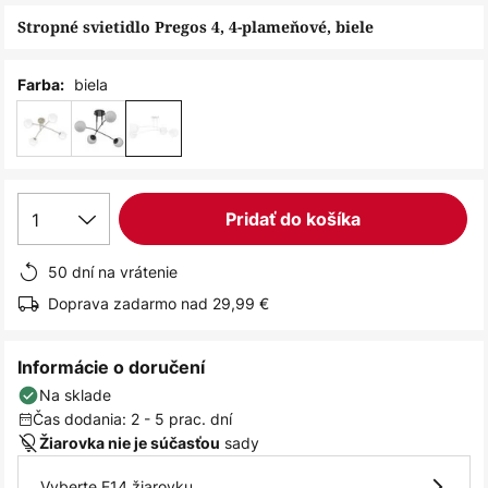
obrázkov
Stropné svietidlo Pregos 4, 4-plameňové, biele
biela
Farba:
1
Pridať do košíka
50 dní na vrátenie
Doprava zadarmo nad 29,99 €
Informácie o doručení
Na sklade
Čas dodania: 2 - 5 prac. dní
sady
Žiarovka nie je súčasťou
Vyberte E14 žiarovku