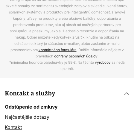
skvelé ponuky zo sortimentu svetelných zdrojov a svietidiel, ventilátorov,
solárnych systémov a produktov pre inteligentnú domácnosť, zľavové
kupóny, zľavy na produkty alebo akciové balíčky, odporúčania a
predstavenia produktov, ako aj obsah od možných partnerov pre
spoluprácu a prieskumy, ako aj žiadosti o recenzie a odporúčania na
nákup. Odber môžete kedykoľvek zrušiť kliknutím na odkaz na
odhlásenie, ktorý je súčasťou e-mailov, alebo zaslaním e-mailu
prostredníctvom
kontaktného formulára
. Ďalšie informácie nájdete v
pravidlách
ochrany osobných údajov
.
*minimálna hodnota objednávky je 99 €. Na týchto
výrobcov
sa nedá
uplatniť.
Kontakt a služby
Odstúpenie od zmluvy
Najčastějšie dotazy
Kontakt