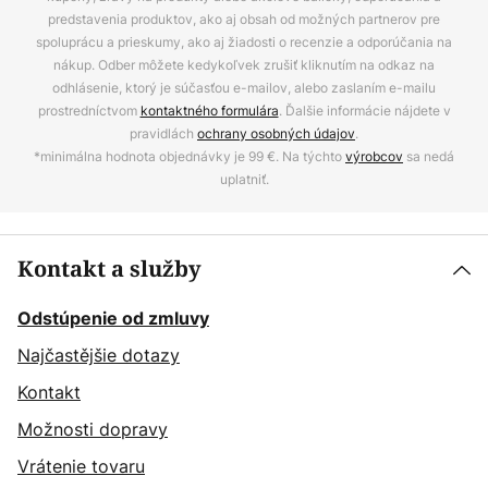
predstavenia produktov, ako aj obsah od možných partnerov pre
spoluprácu a prieskumy, ako aj žiadosti o recenzie a odporúčania na
nákup. Odber môžete kedykoľvek zrušiť kliknutím na odkaz na
odhlásenie, ktorý je súčasťou e-mailov, alebo zaslaním e-mailu
prostredníctvom
kontaktného formulára
. Ďalšie informácie nájdete v
pravidlách
ochrany osobných údajov
.
*minimálna hodnota objednávky je 99 €. Na týchto
výrobcov
sa nedá
uplatniť.
Kontakt a služby
Odstúpenie od zmluvy
Najčastějšie dotazy
Kontakt
Možnosti dopravy
Vrátenie tovaru