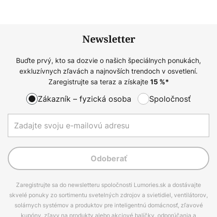
Newsletter
Buďte prvý, kto sa dozvie o našich špeciálnych ponukách,
exkluzívnych zľavách a najnovších trendoch v osvetlení.
Zaregistrujte sa teraz a získajte
15
%*
Zákazník – fyzická osoba
Spoločnosť
Odoberať
Zaregistrujte sa do newsletteru spoločnosti Lumories.sk a dostávajte
skvelé ponuky zo sortimentu svetelných zdrojov a svietidiel, ventilátorov,
solárnych systémov a produktov pre inteligentnú domácnosť, zľavové
kupóny, zľavy na produkty alebo akciové balíčky, odporúčania a