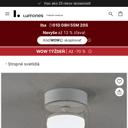
Viac ako 25 rokov skúseností
Skip
to
Content
ať
Iba
01D 08H 55M 19S
až 13 % zľava!
Navyše
Kód:
skopírovať
WOW
| Až -70 %
WOW TÝŽDEŇ
Stropné svietidlá
Preskočiť
na
koniec
galérie
obrázkov