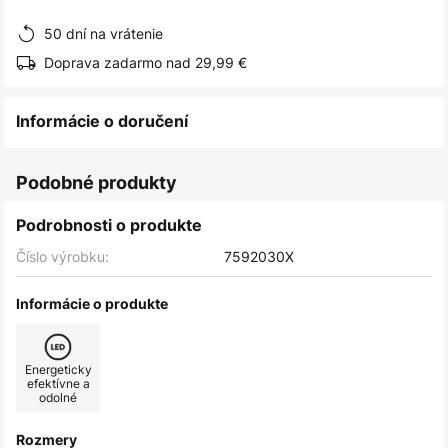
obrázkov
50 dní na vrátenie
Doprava zadarmo nad 29,99 €
Informácie o doručení
Podobné produkty
Podrobnosti o produkte
Číslo výrobku:
7592030X
Informácie o produkte
Energeticky
efektívne a
odolné
Rozmery