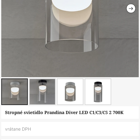
Preskočiť
Stropné svietidlo Prandina Diver LED C1/C3/C5 2 700K
na
začiatok
vrátane DPH
galérie