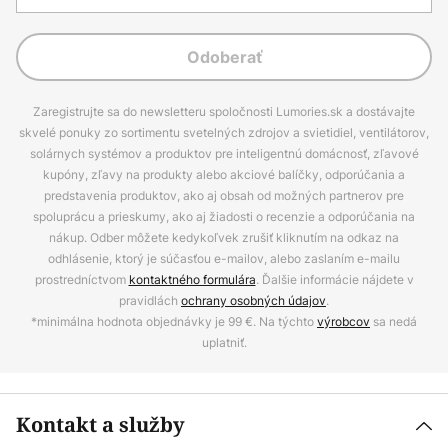
Odoberať
Zaregistrujte sa do newsletteru spoločnosti Lumories.sk a dostávajte
skvelé ponuky zo sortimentu svetelných zdrojov a svietidiel, ventilátorov,
solárnych systémov a produktov pre inteligentnú domácnosť, zľavové
kupóny, zľavy na produkty alebo akciové balíčky, odporúčania a
predstavenia produktov, ako aj obsah od možných partnerov pre
spoluprácu a prieskumy, ako aj žiadosti o recenzie a odporúčania na
nákup. Odber môžete kedykoľvek zrušiť kliknutím na odkaz na
odhlásenie, ktorý je súčasťou e-mailov, alebo zaslaním e-mailu
prostredníctvom
kontaktného formulára
. Ďalšie informácie nájdete v
pravidlách
ochrany osobných údajov
.
*minimálna hodnota objednávky je 99 €. Na týchto
výrobcov
sa nedá
uplatniť.
Kontakt a služby