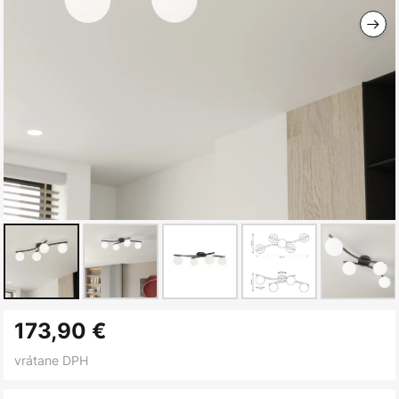
Preskočiť
173,90 €
na
začiatok
vrátane DPH
galérie