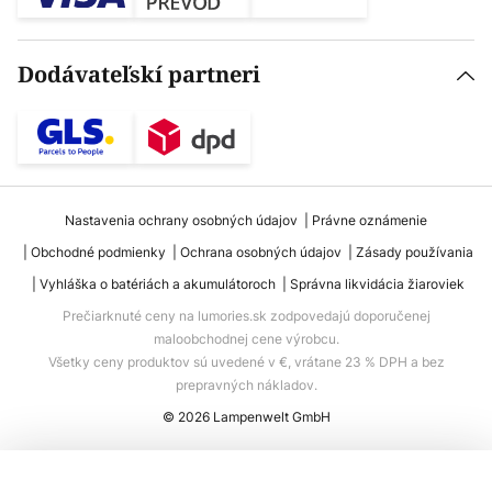
Dodávateľskí partneri
Nastavenia ochrany osobných údajov
Právne oznámenie
Obchodné podmienky
Ochrana osobných údajov
Zásady používania
Vyhláška o batériách a akumulátoroch
Správna likvidácia žiaroviek
Prečiarknuté ceny na lumories.sk zodpovedajú doporučenej
maloobchodnej cene výrobcu.
Všetky ceny produktov sú uvedené v €, vrátane 23 % DPH a bez
prepravných nákladov.
© 2026 Lampenwelt GmbH
Pridať do košíka