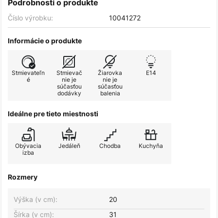
Podrobnosti o produkte
Číslo výrobku:
10041272
Informácie o produkte
Stmievateľn
Stmievač
Žiarovka
E14
é
nie je
nie je
súčasťou
súčasťou
dodávky
balenia
Ideálne pre tieto miestnosti
Obývacia
Jedáleň
Chodba
Kuchyňa
izba
Rozmery
Výška (v cm):
20
Šírka (v cm):
31