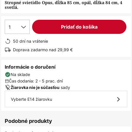
obrázkov
Stropné svietidlo Opus, dĺžka 85 cm, opál, dĺžka 84 cm, 4
svetlá.
1
Pridať do košíka
50 dní na vrátenie
Doprava zadarmo nad 29,99 €
Informácie o doručení
Na sklade
Čas dodania: 2 - 5 prac. dní
sady
Žiarovka nie je súčasťou
Vyberte E14 žiarovku
Podobné produkty