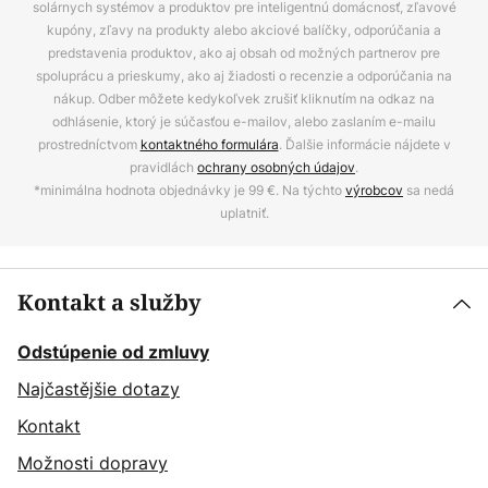
solárnych systémov a produktov pre inteligentnú domácnosť, zľavové
kupóny, zľavy na produkty alebo akciové balíčky, odporúčania a
predstavenia produktov, ako aj obsah od možných partnerov pre
spoluprácu a prieskumy, ako aj žiadosti o recenzie a odporúčania na
nákup. Odber môžete kedykoľvek zrušiť kliknutím na odkaz na
odhlásenie, ktorý je súčasťou e-mailov, alebo zaslaním e-mailu
prostredníctvom
kontaktného formulára
. Ďalšie informácie nájdete v
pravidlách
ochrany osobných údajov
.
*minimálna hodnota objednávky je 99 €. Na týchto
výrobcov
sa nedá
uplatniť.
Kontakt a služby
Odstúpenie od zmluvy
Najčastějšie dotazy
Kontakt
Možnosti dopravy