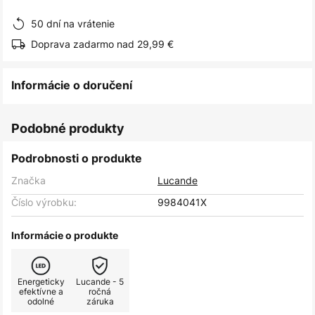
obrázkov
50 dní na vrátenie
Doprava zadarmo nad 29,99 €
Informácie o doručení
Podobné produkty
Podrobnosti o produkte
Značka
Lucande
Číslo výrobku:
9984041X
Informácie o produkte
Energeticky
Lucande - 5
efektívne a
ročná
odolné
záruka