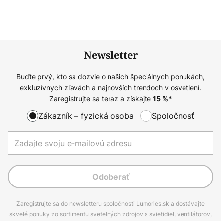
Newsletter
Buďte prvý, kto sa dozvie o našich špeciálnych ponukách,
exkluzívnych zľavách a najnovších trendoch v osvetlení.
Zaregistrujte sa teraz a získajte
15
%*
Zákazník – fyzická osoba
Spoločnosť
Odoberať
Zaregistrujte sa do newsletteru spoločnosti Lumories.sk a dostávajte
skvelé ponuky zo sortimentu svetelných zdrojov a svietidiel, ventilátorov,