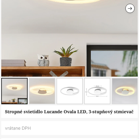
Preskočiť
Stropné svietidlo Lucande Ovala LED, 3-stupňový stmievač
na
začiatok
vrátane DPH
galérie