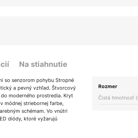
cií
Na stiahnutie
mi so senzorom pohybu Stropné
Rozmer
tický a pevný vzhľad. Štvorcový
 do moderného prostredia. Kryt
Čistá hmotnosť (
 v módnej striebornej farbe,
farebným schémam. Vo vnútri
LED diódy, ktoré vyžarujú
 ideálne na sústredenú prácu.
lného zdroja je funkcia chodby,