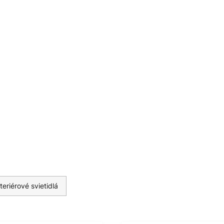
ému senzoru. Zemmi svieti
ime s nízkym základným jasom,
iť na 20 % alebo 35 % intenzity
yb, jas sa automaticky prepne
možno individuálne nastaviť.
jmä na kancelárskych
teriérové svietidlá