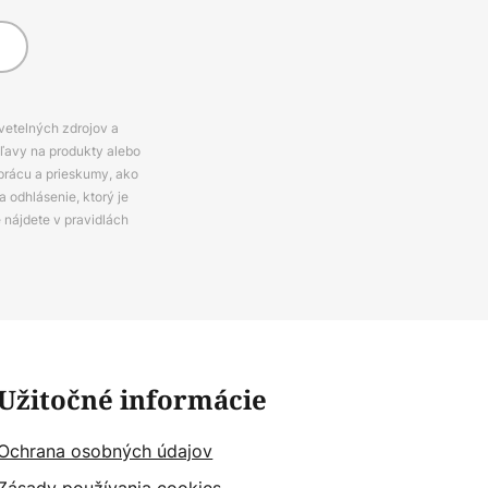
svetelných zdrojov a
zľavy na produkty alebo
prácu a prieskumy, ako
 odhlásenie, ktorý je
e nájdete v pravidlách
Užitočné informácie
Ochrana osobných údajov