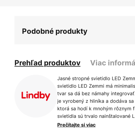
Preskočiť
na
začiatok
galérie
Podobné produkty
obrázkov
Prehľad produktov
Viac informá
Jasné stropné svietidlo LED Zem
svietidlo LED Zemmi má minimalis
tvar sa dá bez námahy integrovať
je vyrobený z hliníka a dodáva sa
ktorá sa hodí k mnohým rôznym 
svietidla sú trvalo nainštalované 
univerzálne biele svetlo, ktoré je
Prečítajte si viac
Ďalšou zaujímavosťou tohto svete