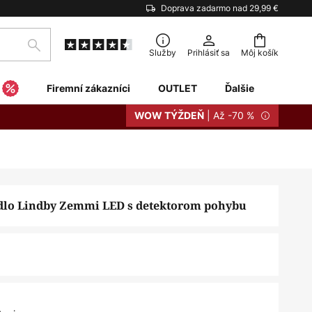
Doprava zadarmo nad 29,99 €
Hľadať
Služby
Prihlásiť sa
Môj košík
Firemní zákazníci
OUTLET
Ďalšie
| Až -70 %
WOW TÝŽDEŇ
idlo Lindby Zemmi LED s detektorom pohybu