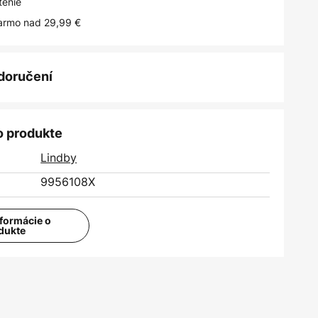
tenie
armo nad 29,99 €
 doručení
o produkte
Lindby
9956108X
nformácie o
dukte