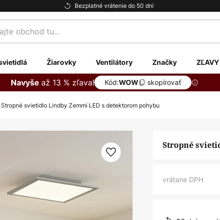
Bezplatné vrátenie do 50 dní
te
svietidlá
Žiarovky
Ventilátory
Značky
ZĽAVY
až 13 % zľava!
Navyše
Kód:
skopírovať
WOW
Stropné svietidlo Lindby Zemmi LED s detektorom pohybu
Stropné sviet
vrátane DPH