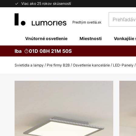
Skip
Viac ako 25 rokov skúseností
to
Prehľadávaj
Content
obchod
tu...
Vnútorné osvetlenie
Miestnosti
Vonkajšie 
Iba
01D 08H 21M 49S
Svietidla a lampy
Pre firmy B2B
Osvetlenie kancelárie
LED-Panely
Preskočiť
na
koniec
galérie
obrázkov