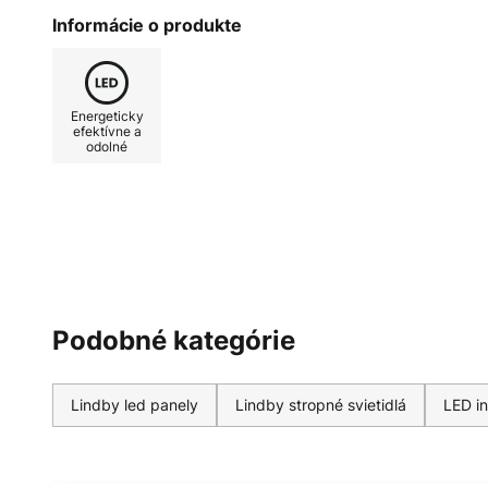
ktorá je možná vďaka integrovan
Informácie o produkte
nepretržite v pohotovostnom rež
ktorý možno manuálne prednastav
svetla. Ak snímač zaznamená poh
Energeticky
na 100 %, pričom dĺžku svietenia 
efektívne a
odolné
Mimoriadne praktická funkcia, na
pracoviskách a chodbách.
Podobné kategórie
Lindby led panely
Lindby stropné svietidlá
LED in