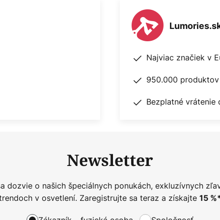
Lumories.s
Najviac značiek v 
950.000 produktov 
Bezplatné vrátenie 
Newsletter
sa dozvie o našich špeciálnych ponukách, exkluzívnych zľa
trendoch v osvetlení. Zaregistrujte sa teraz a získajte
15
%
Zákazník – fyzická osoba
Spoločnosť