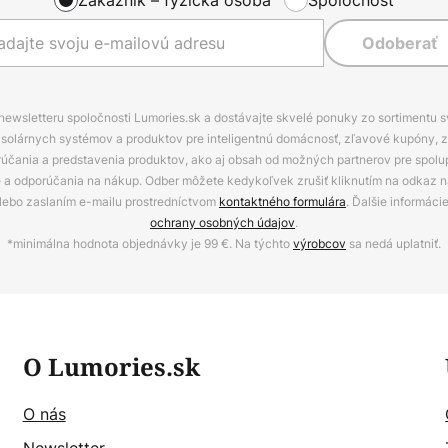
Odoberať
 newsletteru spoločnosti Lumories.sk a dostávajte skvelé ponuky zo sortimentu 
ov, solárnych systémov a produktov pre inteligentnú domácnosť, zľavové kupóny, 
rúčania a predstavenia produktov, ako aj obsah od možných partnerov pre spolu
ie a odporúčania na nákup. Odber môžete kedykoľvek zrušiť kliknutím na odkaz na
alebo zaslaním e-mailu prostredníctvom
kontaktného formulára
. Ďalšie informáci
ochrany osobných údajov
.
*minimálna hodnota objednávky je 99 €. Na týchto
výrobcov
sa nedá uplatniť.
O Lumories.sk
O nás