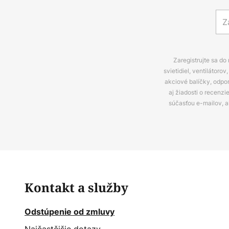
Zaregistrujte sa do
svietidiel, ventilátor
akciové balíčky, odpo
aj žiadosti o recenz
súčasťou e-mailov, 
Kontakt a služby
Odstúpenie od zmluvy