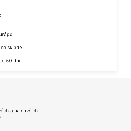
k
Európe
na sklade
do 50 dní
vách a najnovších
*