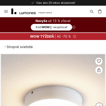
Viac ako 25 rokov skúseností
Skip
to
Content
ať
až 13 % zľava!
Navyše
Kód:
skopírovať
WOW
| Až -70 %
WOW TÝŽDEŇ
Stropné svietidlá
Preskočiť
na
koniec
galérie
obrázkov