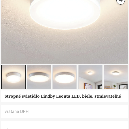
Preskočiť
Stropné svietidlo Lindby Leonta LED, biele, stmievateľné
na
začiatok
vrátane DPH
galérie
obrázkov