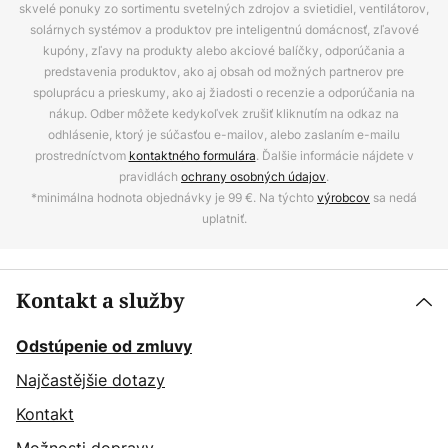
skvelé ponuky zo sortimentu svetelných zdrojov a svietidiel, ventilátorov,
solárnych systémov a produktov pre inteligentnú domácnosť, zľavové
kupóny, zľavy na produkty alebo akciové balíčky, odporúčania a
predstavenia produktov, ako aj obsah od možných partnerov pre
spoluprácu a prieskumy, ako aj žiadosti o recenzie a odporúčania na
nákup. Odber môžete kedykoľvek zrušiť kliknutím na odkaz na
odhlásenie, ktorý je súčasťou e-mailov, alebo zaslaním e-mailu
prostredníctvom
kontaktného formulára
. Ďalšie informácie nájdete v
pravidlách
ochrany osobných údajov
.
*minimálna hodnota objednávky je 99 €. Na týchto
výrobcov
sa nedá
uplatniť.
Kontakt a služby
Odstúpenie od zmluvy
Najčastějšie dotazy
Kontakt