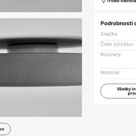
Trvalo nainšt
Podrobnosti 
Značka
Číslo výrobku:
Rozmery:
Materiál:
Všetky i
pro
ov