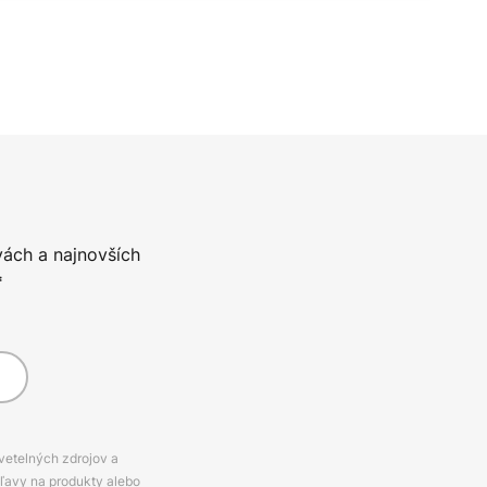
vách a najnovších
*
svetelných zdrojov a
zľavy na produkty alebo