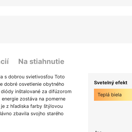
cií
Na stiahnutie
ira s dobrou svietivosťou Toto
Svetelný efekt
uje dobré osvetlenie obytného
D diódy inštalované za difúzorom
Teplá biela
a energie zostáva na pomerne
 je z hľadiska farby štýlovou
dávno zbavila svojho starého
šedivosť, ale ukazuje sa ako
 a štýlom, najmä v obývacom