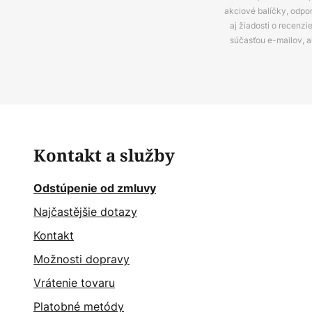
akciové balíčky, odpo
aj žiadosti o recenz
súčasťou e-mailov, 
Kontakt a služby
Odstúpenie od zmluvy
Najčastějšie dotazy
Kontakt
Možnosti dopravy
Vrátenie tovaru
Platobné metódy