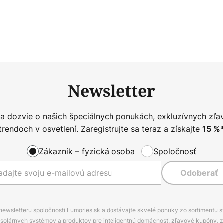
Newsletter
sa dozvie o našich špeciálnych ponukách, exkluzívnych zľa
trendoch v osvetlení. Zaregistrujte sa teraz a získajte
15
%
Zákazník – fyzická osoba
Spoločnosť
Odoberať
 newsletteru spoločnosti Lumories.sk a dostávajte skvelé ponuky zo sortimentu 
ov, solárnych systémov a produktov pre inteligentnú domácnosť, zľavové kupóny, 