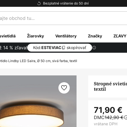
Bezplatné vrátenie do 50 dní
te
svietidlá
Žiarovky
Ventilátory
Značky
ZĽAVY
ž 14 % zľava!
Kód:
skopírovať
ESTEVIAC
tidlo Lindby LED Saira, Ø 50 cm, sivá farba, textil
Stropné svieti
textil
71,90 €
DMC
142,90 €
vrátane DPH