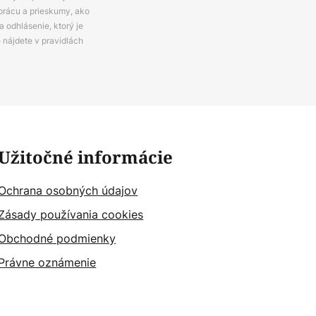
prácu a prieskumy, ako
 odhlásenie, ktorý je
e nájdete v pravidlách
Užitočné informácie
Ochrana osobných údajov
Zásady používania cookies
Obchodné podmienky
Právne oznámenie