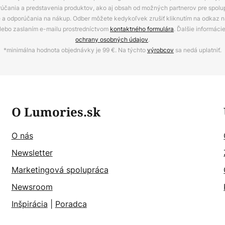
rúčania a predstavenia produktov, ako aj obsah od možných partnerov pre spolu
ie a odporúčania na nákup. Odber môžete kedykoľvek zrušiť kliknutím na odkaz na
alebo zaslaním e-mailu prostredníctvom
kontaktného formulára
. Ďalšie informáci
ochrany osobných údajov
.
*minimálna hodnota objednávky je 99 €. Na týchto
výrobcov
sa nedá uplatniť.
O Lumories.sk
O nás
Newsletter
Marketingová spolupráca
Newsroom
Inšpirácia
|
Poradca