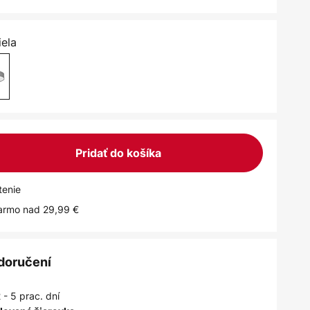
iela
Pridať do košíka
tenie
armo nad 29,99 €
 doručení
 - 5 prac. dní