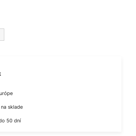
k
Európe
na sklade
do 50 dní