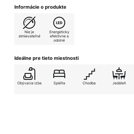
priestore v kombinácii s iným fa
Informácie o produkte
Nie je
Energeticky
stmievateľné
efektívne a
odolné
Ideálne pre tieto miestnosti
Obývacia izba
Spálňa
Chodba
Jedáleň