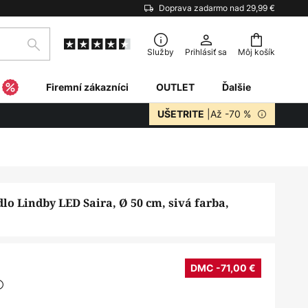
Doprava zadarmo nad 29,99 €
Hľadať
Služby
Prihlásiť sa
Môj košík
Firemní zákazníci
OUTLET
Ďalšie
|Až -70 %
UŠETRITE
dlo Lindby LED Saira, Ø 50 cm, sivá farba,
DMC -71,00 €