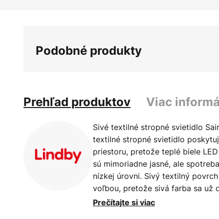
Preskočiť
na
začiatok
galérie
Podobné produkty
obrázkov
Prehľad produktov
Viac informá
Sivé textilné stropné svietidlo Sa
textilné stropné svietidlo poskyt
priestoru, pretože teplé biele LE
sú mimoriadne jasné, ale spotreb
nízkej úrovni. Sivý textilný povrch
voľbou, pretože sivá farba sa už 
imidžu a už neznamená fádnosť a 
Prečítajte si viac
skutočný pútavý prvok s triedou