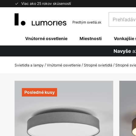
Skip
Viac ako 25 rokov skúseností
to
Prehľadávaj
Content
obchod
tu...
Vnútorné osvetlenie
Miestnosti
Vonkajšie 
a
Navyše
Svietidla a lampy
Vnútorné osvetlenie
Stropné svietidlá
Stropné svie
Preskočiť
na
Posledné kusy
koniec
galérie
obrázkov