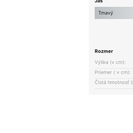
Jas
rebne zladeným nábytkom.
Tmavý
Rozmer
Výška (v cm):
Priemer ( v cm):
Čistá hmotnosť (