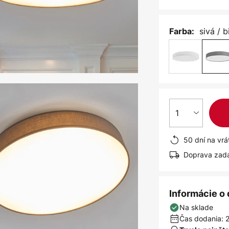
sivá / b
Farba:
1
50 dní na vrá
Doprava zad
Informácie o
Na sklade
Čas dodania: 2