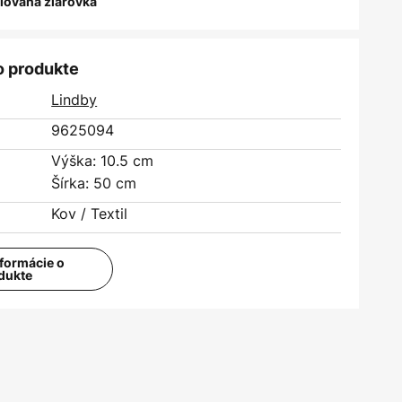
alovaná žiarovka
o produkte
Lindby
9625094
Výška: 10.5 cm
Šírka: 50 cm
Kov / Textil
nformácie o
dukte