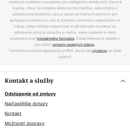
solárnych systémov a produktov pre inteligentnú domácnosť, zľavové
kupóny, zľavy na produkty alebo akciové balíčky, odporúčania a
predstavenia produktov, ako aj obsah od možných partnerov pre
spoluprácu a prieskumy, ako aj žiadosti o recenzie a odporúčania na
nákup. Odber môžete kedykoľvek zrušiť kliknutím na odkaz na
odhlásenie, ktorý je súčasťou e-mailov, alebo zaslaním e-mailu
prostredníctvom
kontaktného formulára
. Ďalšie informácie nájdete v
pravidlách
ochrany osobných údajov
.
*minimálna hodnota objednávky je 99 €. Na týchto
výrobcov
sa nedá
uplatniť.
Kontakt a služby
Odstúpenie od zmluvy
Najčastějšie dotazy
Kontakt
Možnosti dopravy