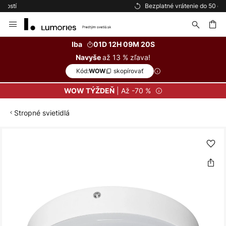
Bezplatné vrátenie do 50 dní
Skip
to
Content
ať
Iba
01D 12H 09M 20S
až 13 % zľava!
Navyše
Kód:
skopírovať
WOW
| Až -70 %
WOW TÝŽDEŇ
Stropné svietidlá
Preskočiť
na
koniec
galérie
obrázkov