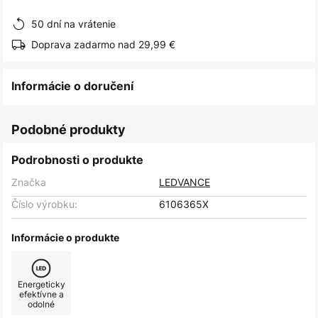
obrázkov
50 dní na vrátenie
Doprava zadarmo nad 29,99 €
Informácie o doručení
Podobné produkty
Podrobnosti o produkte
Značka
LEDVANCE
Číslo výrobku:
6106365X
Informácie o produkte
Energeticky
efektívne a
odolné