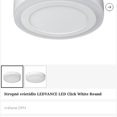
Preskočiť
Stropné svietidlo LEDVANCE LED Click White Round
na
začiatok
vrátane DPH
galérie