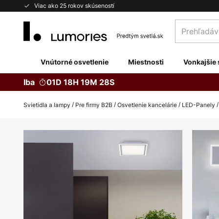
Skip
Viac ako 25 rokov skúseností
to
Prehľadávaj
Content
obchod
tu...
Vnútorné osvetlenie
Miestnosti
Vonkajšie 
Iba
01D 18H 19M 27S
Svietidla a lampy
Pre firmy B2B
Osvetlenie kancelárie
LED-Panely
Preskočiť
na
koniec
galérie
obrázkov