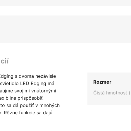
cií
Edging s dvoma nezávisle
Rozmer
 svietidlo LED Edging má
aujme svojimi vnútornými
Čistá hmotnosť (
exibilne prispôsobiť
eto sa dá použiť v mnohých
h. Rôzne funkcie sa dajú
ého diaľkového ovládania.
ielej, ktorá umožňuje nastaviť