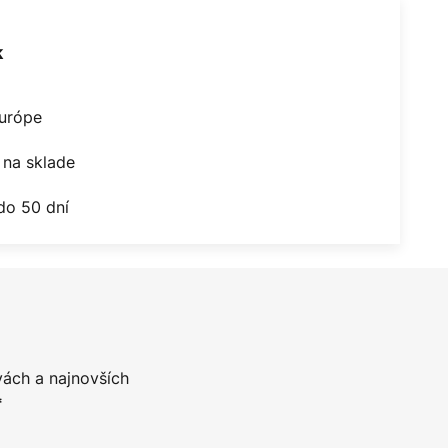
k
Európe
na sklade
do 50 dní
vách a najnovších
*