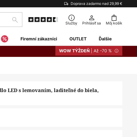
Doprava zadarmo nad 29,99 €
Hľadať
Služby
Prihlásiť sa
Môj košík
Firemní zákazníci
OUTLET
Ďalšie
| Až -70 %
WOW TÝŽDEŇ
dlo LED s lemovaním, laditeľné do biela,