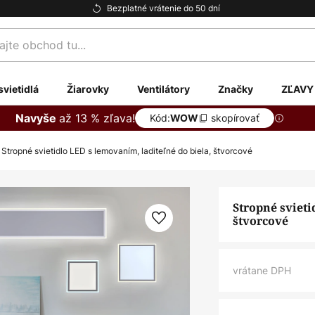
Bezplatné vrátenie do 50 dní
te
svietidlá
Žiarovky
Ventilátory
Značky
ZĽAVY
až 13 % zľava!
Navyše
Kód:
skopírovať
WOW
Stropné svietidlo LED s lemovaním, laditeľné do biela, štvorcové
Stropné svieti
štvorcové
vrátane DPH