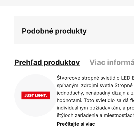
Preskočiť
na
začiatok
galérie
Podobné produkty
obrázkov
Prehľad produktov
Viac informá
Štvorcové stropné svietidlo LED 
spínanými zdrojmi svetla Stropné
jednoduchý, nenápadný dizajn a z
hodnotami. Toto svietidlo sa dá fl
individuálnym požiadavkám, a pr
štýloch zariadenia a miestnostiac
pohodlne ovládať pomocou dodan
Prečítajte si viac
Lemovanie má funkciu laditeľnej b