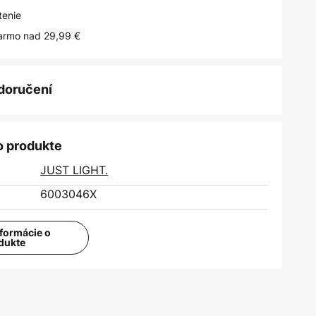
tenie
armo nad 29,99 €
 doručení
o produkte
JUST LIGHT.
6003046X
nformácie o
dukte