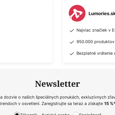
Lumories.s
Najviac značiek v 
950.000 produktov 
Bezplatné vrátenie 
Newsletter
sa dozvie o našich špeciálnych ponukách, exkluzívnych zľa
trendoch v osvetlení. Zaregistrujte sa teraz a získajte
15
%
Zákazník – fyzická osoba
Spoločnosť