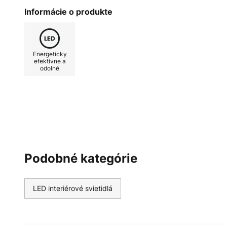
farbu svetla od teplej bielej až po
Informácie o produkte
útulný večer v obývacej izbe aleb
oboje je možné s vhodným svetl
diaľkového ovládania aj stlmiť, č
Energeticky
prispôsobiť situácii. Oba zdroje sv
efektívne a
odolné
od seba - priame svetlo vyžaruje 
veľkú plastovú plochu, zatiaľ čo 
zvýrazňuje vonkajší rám a svieti
integrovanému sériovému spínaču
prostredníctvom nástenného vypí
svieti stropné svietidlo pri opä
nastavení. Pri prvom zapnutí a 
Podobné kategórie
vypínača svieti celé stropné sviet
vypnutí svieti len vonkajší okraj p
vypnutí svieti len vnútorná časť.
LED interiérové svietidlá
charakterizujú značku JUST LIGH
Leuchten Direkt.