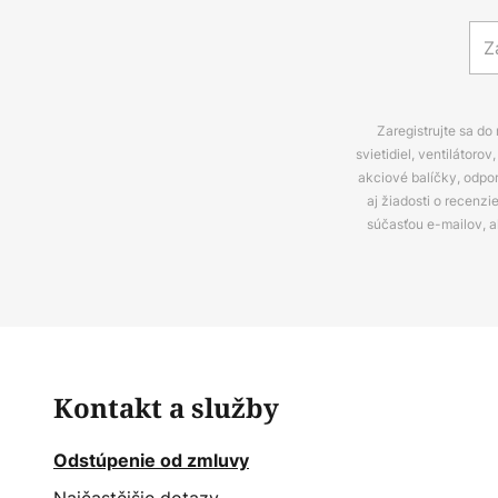
Zaregistrujte sa do
svietidiel, ventilátor
akciové balíčky, odpo
aj žiadosti o recenz
súčasťou e-mailov, 
Kontakt a služby
Odstúpenie od zmluvy