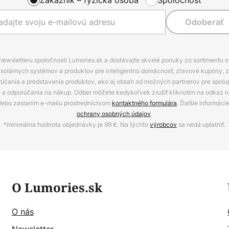
Odoberať
 newsletteru spoločnosti Lumories.sk a dostávajte skvelé ponuky zo sortimentu 
ov, solárnych systémov a produktov pre inteligentnú domácnosť, zľavové kupóny, 
rúčania a predstavenia produktov, ako aj obsah od možných partnerov pre spolu
ie a odporúčania na nákup. Odber môžete kedykoľvek zrušiť kliknutím na odkaz na
alebo zaslaním e-mailu prostredníctvom
kontaktného formulára
. Ďalšie informáci
ochrany osobných údajov
.
*minimálna hodnota objednávky je 99 €. Na týchto
výrobcov
sa nedá uplatniť.
O Lumories.sk
O nás