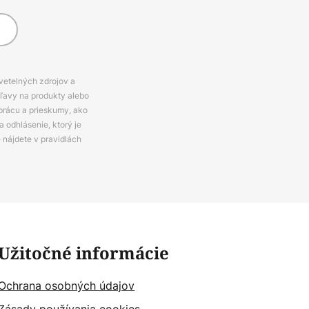
svetelných zdrojov a
zľavy na produkty alebo
prácu a prieskumy, ako
 odhlásenie, ktorý je
e nájdete v pravidlách
Užitočné informácie
Ochrana osobných údajov