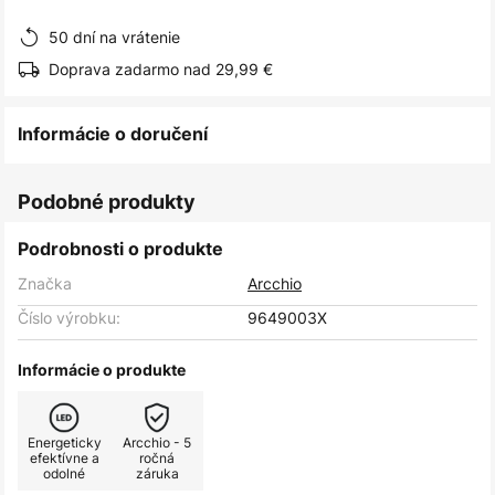
obrázkov
50 dní na vrátenie
Doprava zadarmo nad 29,99 €
Informácie o doručení
Podobné produkty
Podrobnosti o produkte
Značka
Arcchio
Číslo výrobku:
9649003X
Informácie o produkte
Energeticky
Arcchio - 5
efektívne a
ročná
odolné
záruka