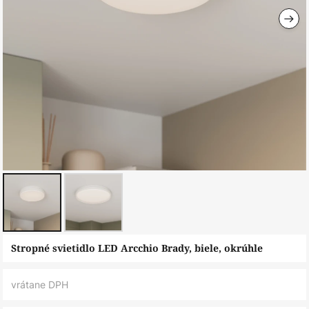
Preskočiť
Stropné svietidlo LED Arcchio Brady, biele, okrúhle
na
začiatok
vrátane DPH
galérie