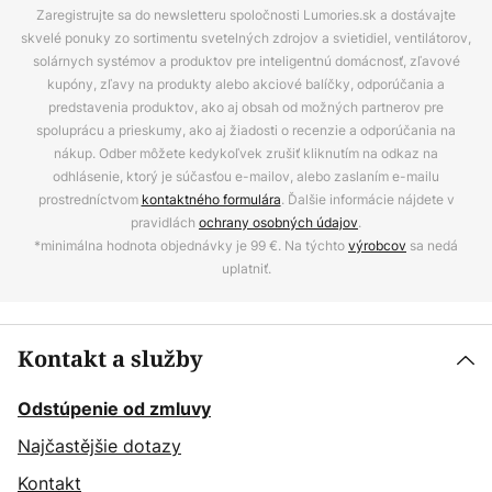
Zaregistrujte sa do newsletteru spoločnosti Lumories.sk a dostávajte
skvelé ponuky zo sortimentu svetelných zdrojov a svietidiel, ventilátorov,
solárnych systémov a produktov pre inteligentnú domácnosť, zľavové
kupóny, zľavy na produkty alebo akciové balíčky, odporúčania a
predstavenia produktov, ako aj obsah od možných partnerov pre
spoluprácu a prieskumy, ako aj žiadosti o recenzie a odporúčania na
nákup. Odber môžete kedykoľvek zrušiť kliknutím na odkaz na
odhlásenie, ktorý je súčasťou e-mailov, alebo zaslaním e-mailu
prostredníctvom
kontaktného formulára
. Ďalšie informácie nájdete v
pravidlách
ochrany osobných údajov
.
*minimálna hodnota objednávky je 99 €. Na týchto
výrobcov
sa nedá
uplatniť.
Kontakt a služby
Odstúpenie od zmluvy
Najčastějšie dotazy
Kontakt