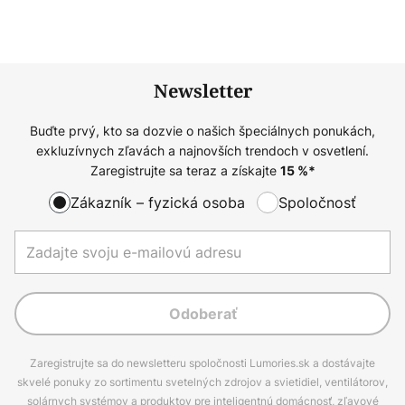
Newsletter
Buďte prvý, kto sa dozvie o našich špeciálnych ponukách,
exkluzívnych zľavách a najnovších trendoch v osvetlení.
Zaregistrujte sa teraz a získajte
15
%*
Zákazník – fyzická osoba
Spoločnosť
Odoberať
Zaregistrujte sa do newsletteru spoločnosti Lumories.sk a dostávajte
skvelé ponuky zo sortimentu svetelných zdrojov a svietidiel, ventilátorov,
solárnych systémov a produktov pre inteligentnú domácnosť, zľavové