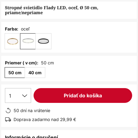
obrázkov
Stropné svietidlo Flady LED, oceľ, Ø 50 cm,
priame/nepriame
oceľ
Farba:
50 cm
Priemer ( v cm):
50 cm
40 cm
1
Pridať do košíka
50 dní na vrátenie
Doprava zadarmo nad 29,99 €
Informácie o doručení