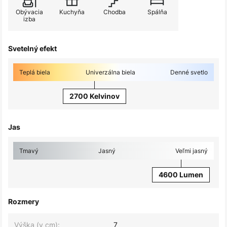
Obývacia
Kuchyňa
Chodba
Spálňa
izba
Svetelný efekt
Teplá biela
Univerzálna biela
Denné svetlo
2700 Kelvinov
Jas
Tmavý
Jasný
Veľmi jasný
4600 Lumen
Rozmery
Výška (v cm):
7