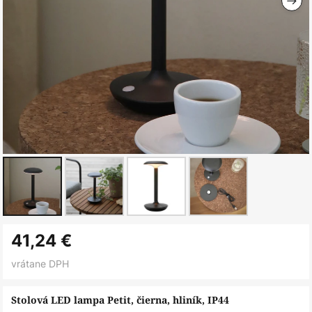
Preskočiť
41,24 €
na
začiatok
vrátane DPH
galérie
obrázkov
Stolová LED lampa Petit, čierna, hliník, IP44