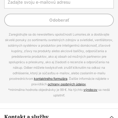
Odoberať
Zaregistrujte sa do newsletteru spoločnosti Lumories.sk a dostávajte
skvelé ponuky zo sortimentu svetelných zdrojov a svietidiel, ventilátorov,
solárnych systémov a produktov pre inteligentnú domácnosť, zľavové
kupóny, zľavy na produkty alebo akciové balíčky, odporúčania a
predstavenia produktov, ako aj obsah od možných partnerov pre
spoluprácu a prieskumy, ako aj žiadosti o recenzie a odporúčania na
nákup. Odber môžete kedykoľvek zrušiť kliknutím na odkaz na
odhlásenie, ktorý je súčasťou e-mailov, alebo zaslaním e-mailu
prostredníctvom
kontaktného formulára
. Ďalšie informácie nájdete v
pravidlách
ochrany osobných údajov
.
*minimálna hodnota objednávky je 99 €. Na týchto
výrobcov
sa nedá
uplatniť.
Kontakt a služby