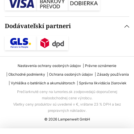
Dodávateľskí partneri
Nastavenia ochrany osobných údajov
Právne oznámenie
Obchodné podmienky
Ochrana osobných údajov
Zásady používania
Vyhláška o batériách a akumulátoroch
Správna likvidácia žiaroviek
Prečiarknuté ceny na lumories.sk zodpovedajú doporučenej
maloobchodnej cene výrobcu.
Všetky ceny produktov sú uvedené v €, vrátane 23 % DPH a bez
prepravných nákladov.
© 2026 Lampenwelt GmbH