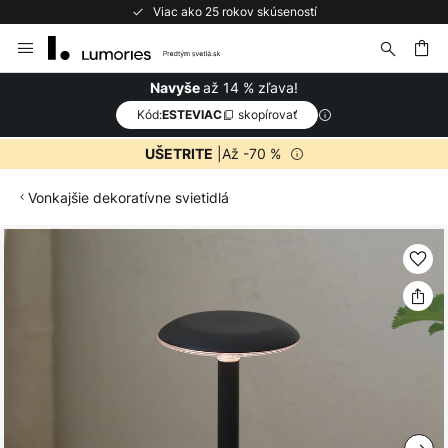
Viac ako 25 rokov skúseností
Skip
to
Content
ať
až 14 % zľava!
Navyše
Kód:
skopírovať
ESTEVIAC
|Až -70 %
UŠETRITE
Vonkajšie dekoratívne svietidlá
Preskočiť
na
koniec
galérie
obrázkov