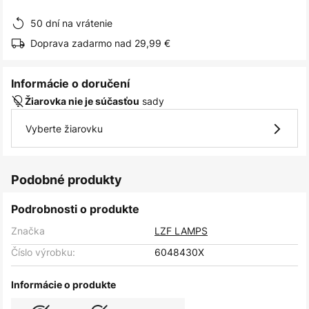
obrázkov
50 dní na vrátenie
Doprava zadarmo nad 29,99 €
Informácie o doručení
sady
Žiarovka nie je súčasťou
Vyberte žiarovku
Podobné produkty
Podrobnosti o produkte
Značka
LZF LAMPS
Číslo výrobku:
6048430X
Informácie o produkte