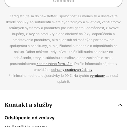
Odoberať
Zaregistrujte sa do newsletteru spoločnosti Lumories.sk a dostávajte
skvelé ponuky zo sortimentu svetelných zdrojov a svietidiel, ventilátorov,
solárnych systémov a produktov pre inteligentnú domácnosť, zľavové
kupóny, zľavy na produkty alebo akciové balíčky, odporúčania a
predstavenia produktov, ako aj obsah od možných partnerov pre
spoluprácu a prieskumy, ako aj žiadosti o recenzie a odporúčania na
nákup. Odber môžete kedykoľvek zrušiť kliknutím na odkaz na
odhlásenie, ktorý je súčasťou e-mailov, alebo zaslaním e-mailu
prostredníctvom
kontaktného formulára
. Ďalšie informácie nájdete v
pravidlách
ochrany osobných údajov
.
*minimálna hodnota objednávky je 99 €. Na týchto
výrobcov
sa nedá
uplatniť.
Kontakt a služby
Odstúpenie od zmluvy