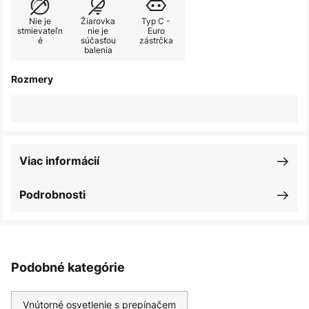
Nie je
Žiarovka
Typ C -
stmievateľn
nie je
Euro
é
súčasťou
zástrčka
balenia
Rozmery
Viac informácií
Podrobnosti
Podobné kategórie
Vnútorné osvetlenie s prepínačem