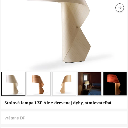
Preskočiť
Stolová lampa LZF Air z drevenej dyhy, stmievateľná
na
začiatok
vrátane DPH
galérie