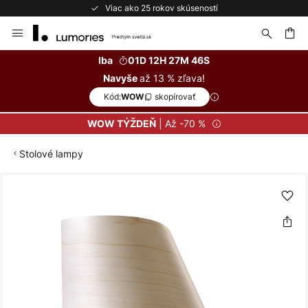
Viac ako 25 rokov skúseností
Skip
to
Content
ať
Iba
01D 12H 27M 46S
až 13 % zľava!
Navyše
Kód:
skopírovať
WOW
| Až -70 %
WOW TÝŽDEŇ
Stolové lampy
Preskočiť
na
koniec
galérie
obrázkov