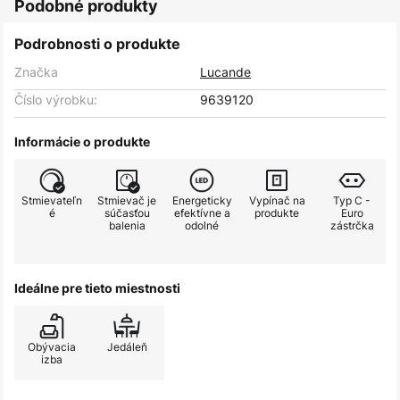
Podobné produkty
Podrobnosti o produkte
Značka
Lucande
Číslo výrobku:
9639120
Informácie o produkte
Stmievateľn
Stmievač je
Energeticky
Vypínač na
Typ C -
é
súčasťou
efektívne a
produkte
Euro
balenia
odolné
zástrčka
Ideálne pre tieto miestnosti
Obývacia
Jedáleň
izba