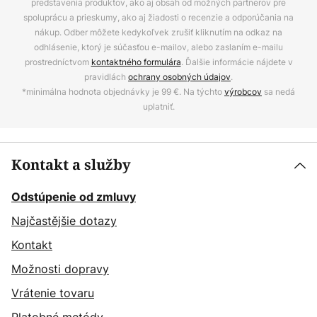
predstavenia produktov, ako aj obsah od možných partnerov pre
spoluprácu a prieskumy, ako aj žiadosti o recenzie a odporúčania na
nákup. Odber môžete kedykoľvek zrušiť kliknutím na odkaz na
odhlásenie, ktorý je súčasťou e-mailov, alebo zaslaním e-mailu
prostredníctvom
kontaktného formulára
. Ďalšie informácie nájdete v
pravidlách
ochrany osobných údajov
.
*minimálna hodnota objednávky je 99 €. Na týchto
výrobcov
sa nedá
uplatniť.
Kontakt a služby
Odstúpenie od zmluvy
Najčastějšie dotazy
Kontakt
Možnosti dopravy
Vrátenie tovaru