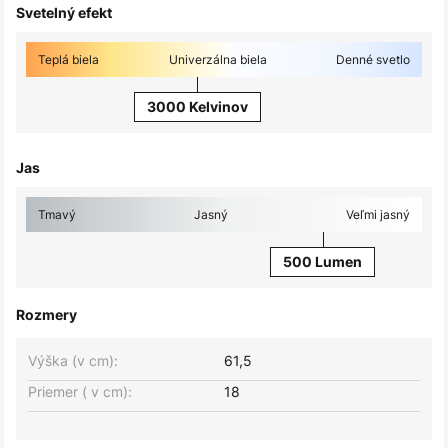
Svetelný efekt
Teplá biela
Univerzálna biela
Denné svetlo
3000 Kelvinov
Jas
Tmavý
Jasný
Veľmi jasný
500 Lumen
Rozmery
Výška (v cm):
61,5
Priemer ( v cm):
18