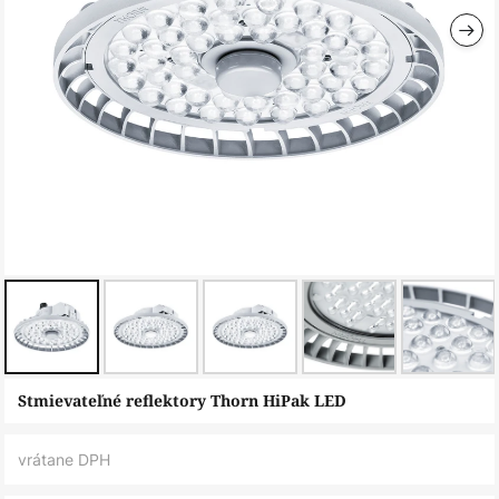
Preskočiť
Stmievateľné reflektory Thorn HiPak LED
na
začiatok
vrátane DPH
galérie