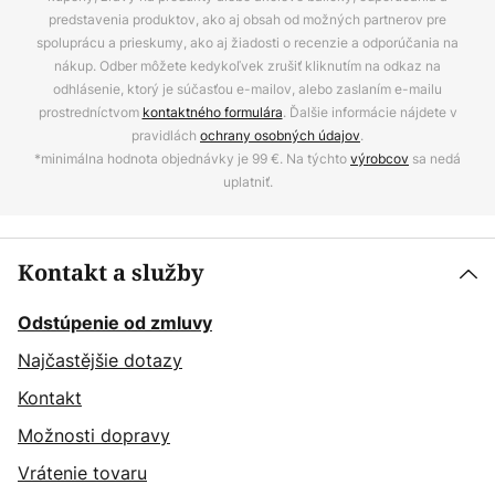
predstavenia produktov, ako aj obsah od možných partnerov pre
spoluprácu a prieskumy, ako aj žiadosti o recenzie a odporúčania na
nákup. Odber môžete kedykoľvek zrušiť kliknutím na odkaz na
odhlásenie, ktorý je súčasťou e-mailov, alebo zaslaním e-mailu
prostredníctvom
kontaktného formulára
. Ďalšie informácie nájdete v
pravidlách
ochrany osobných údajov
.
*minimálna hodnota objednávky je 99 €. Na týchto
výrobcov
sa nedá
uplatniť.
Kontakt a služby
Odstúpenie od zmluvy
Najčastějšie dotazy
Kontakt
Možnosti dopravy
Vrátenie tovaru