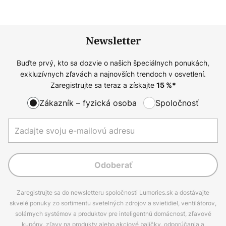
Newsletter
Buďte prvý, kto sa dozvie o našich špeciálnych ponukách,
exkluzívnych zľavách a najnovších trendoch v osvetlení.
Zaregistrujte sa teraz a získajte
15
%*
Zákazník – fyzická osoba
Spoločnosť
Odoberať
Zaregistrujte sa do newsletteru spoločnosti Lumories.sk a dostávajte
skvelé ponuky zo sortimentu svetelných zdrojov a svietidiel, ventilátorov,
solárnych systémov a produktov pre inteligentnú domácnosť, zľavové
kupóny, zľavy na produkty alebo akciové balíčky, odporúčania a