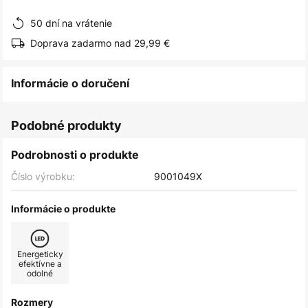
obrázkov
50 dní na vrátenie
Doprava zadarmo nad 29,99 €
Informácie o doručení
Podobné produkty
Podrobnosti o produkte
Číslo výrobku:
9001049X
Informácie o produkte
Energeticky
efektívne a
odolné
Rozmery