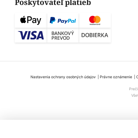
Poskytovateľ platieb
Nastavenia ochrany osobných údajov
Právne oznámenie
Preč
Vše
STEINEL RS PRO P1 LED stropné svieti