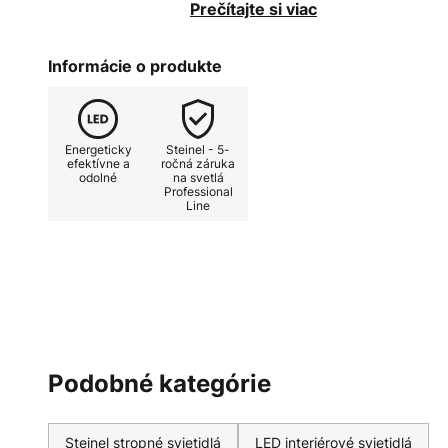
LED svietidlo RS Pro LED P1 je vy
Prečítajte si viac
UV žiareniu, má pasívne chladeni
ho inštalovať pri teplotách okoli
Informácie o produkte
proti nárazu: IK03
Energeticky
Steinel - 5-
efektívne a
ročná záruka
odolné
na svetlá
Professional
Line
Podobné kategórie
Steinel stropné svietidlá
LED interiérové svietidlá