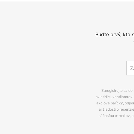
Buďte prvý, kto 
Zaregistrujte sa do
svietidiel, ventilátor
akciové balíčky, odpo
aj žiadosti o recenz
súčasťou e-mailov, 