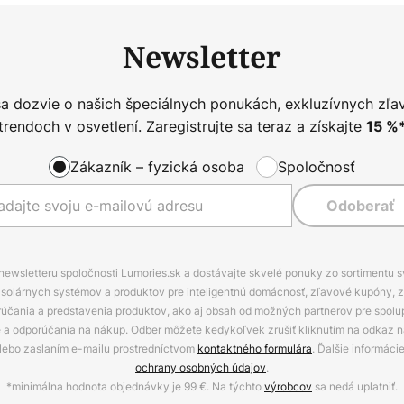
Newsletter
sa dozvie o našich špeciálnych ponukách, exkluzívnych zľa
trendoch v osvetlení. Zaregistrujte sa teraz a získajte
15
%
Zákazník – fyzická osoba
Spoločnosť
Odoberať
 newsletteru spoločnosti Lumories.sk a dostávajte skvelé ponuky zo sortimentu 
ov, solárnych systémov a produktov pre inteligentnú domácnosť, zľavové kupóny, 
rúčania a predstavenia produktov, ako aj obsah od možných partnerov pre spolu
ie a odporúčania na nákup. Odber môžete kedykoľvek zrušiť kliknutím na odkaz na
alebo zaslaním e-mailu prostredníctvom
kontaktného formulára
. Ďalšie informáci
ochrany osobných údajov
.
*minimálna hodnota objednávky je 99 €. Na týchto
výrobcov
sa nedá uplatniť.