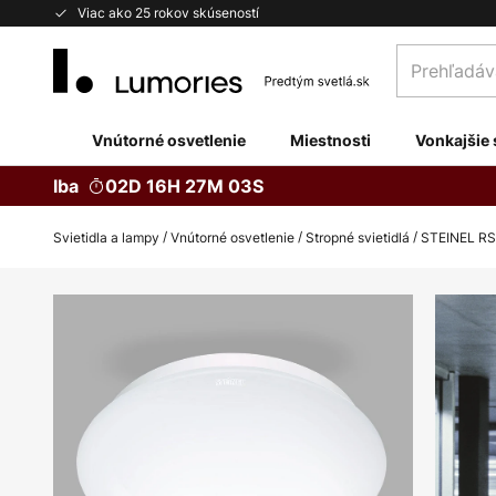
Skip
Viac ako 25 rokov skúseností
to
Prehľadávaj
Content
obchod
tu...
Vnútorné osvetlenie
Miestnosti
Vonkajšie 
Iba
02D 16H 27M 02S
Svietidla a lampy
Vnútorné osvetlenie
Stropné svietidlá
STEINEL RS 
Preskočiť
na
koniec
galérie
obrázkov