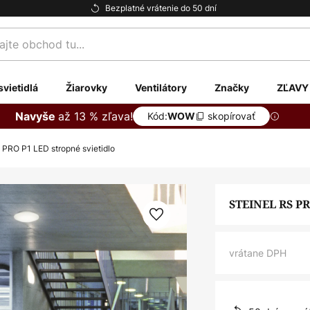
Bezplatné vrátenie do 50 dní
te
svietidlá
Žiarovky
Ventilátory
Značky
ZĽAVY
až 13 % zľava!
Navyše
Kód:
skopírovať
WOW
PRO P1 LED stropné svietidlo
STEINEL RS PR
vrátane DPH