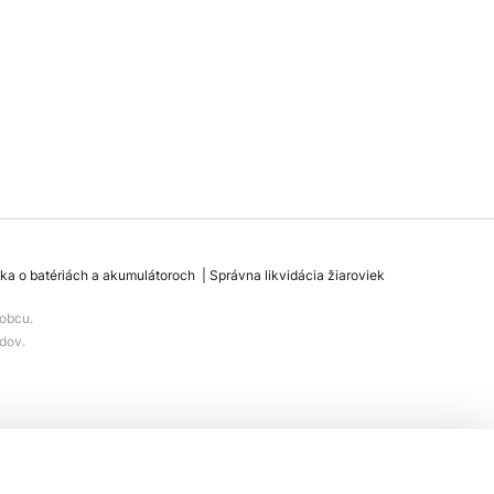
ka o batériách a akumulátoroch
Správna likvidácia žiaroviek
obcu.
dov.