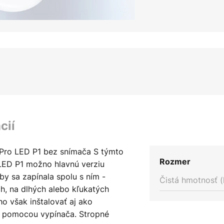
cií
 Pro LED P1 bez snímača S týmto
Rozmer
LED P1 možno hlavnú verziu
 aby sa zapínala spolu s ním -
Čistá hmotnosť (
h, na dlhých alebo kľukatých
 však inštalovať aj ako
ho pomocou vypínača. Stropné