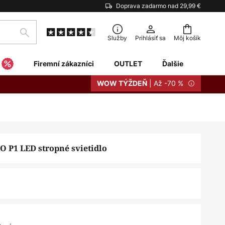
Doprava zadarmo nad 29,99 €
Hľadať
Služby
Prihlásiť sa
Môj košík
Firemní zákazníci
OUTLET
Ďalšie
| Až -70 %
WOW TÝŽDEŇ
O P1 LED stropné svietidlo