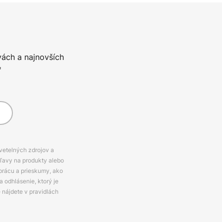
vách a najnovších
*
svetelných zdrojov a
zľavy na produkty alebo
prácu a prieskumy, ako
 odhlásenie, ktorý je
e nájdete v pravidlách