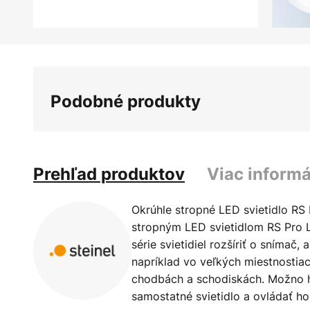
Preskočiť
na
začiatok
galérie
Podobné produkty
obrázkov
Prehľad produktov
Viac informá
Okrúhle stropné LED svietidlo RS
stropným LED svietidlom RS Pro 
série svietidiel rozšíriť o snímač,
napríklad vo veľkých miestnostiac
chodbách a schodiskách. Možno ho
samostatné svietidlo a ovládať 