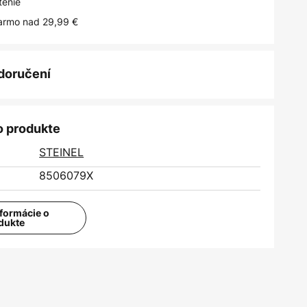
tenie
armo nad 29,99 €
 doručení
o produkte
STEINEL
8506079X
nformácie o
dukte