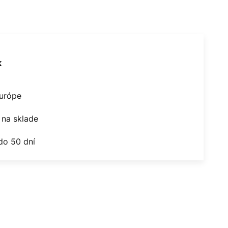
k
Európe
na sklade
do 50 dní