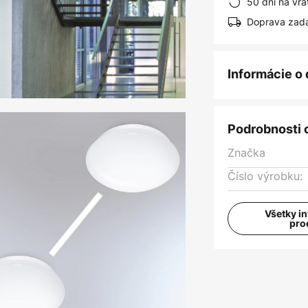
50 dní na vrá
Doprava zad
Informácie o
Podrobnosti 
Značka
Číslo výrobku:
Všetky i
pro