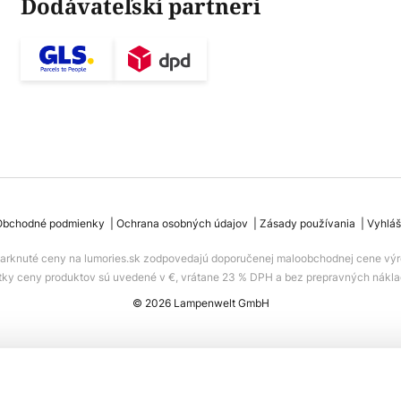
Dodávateľskí partneri
Obchodné podmienky
Ochrana osobných údajov
Zásady používania
Vyhláš
iarknuté ceny na lumories.sk zodpovedajú doporučenej maloobchodnej cene výr
tky ceny produktov sú uvedené v €, vrátane 23 % DPH a bez prepravných nákla
© 2026 Lampenwelt GmbH
dlo