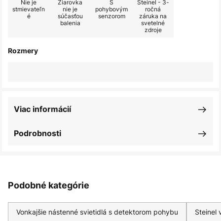
Nie je
Žiarovka
S
Steinel - 3-
stmievateľn
nie je
pohybovým
ročná
é
súčasťou
senzorom
záruka na
balenia
svetelné
zdroje
Rozmery
Viac informácií
Podrobnosti
Podobné kategórie
Vonkajšie nástenné svietidlá s detektorom pohybu
Steinel 