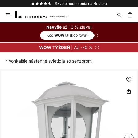
Skvelé hodnotenia na Heureke
Skip
to
Content
ať
až 13 % zľava!
Navyše
Kód:
skopírovať
WOW
| Až -70 %
WOW TÝŽDEŇ
Vonkajšie nástenné svietidlá so senzorom
Preskočiť
na
koniec
galérie
obrázkov