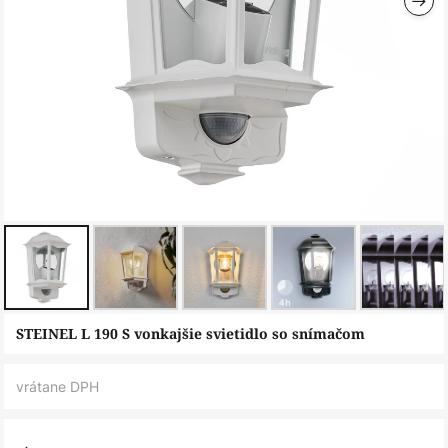
Preskočiť
STEINEL L 190 S vonkajšie svietidlo so snímačom
na
začiatok
vrátane DPH
galérie
obrázkov