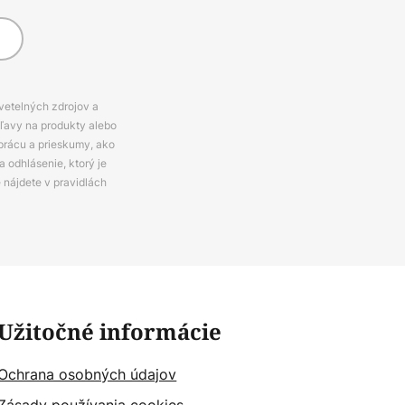
svetelných zdrojov a
zľavy na produkty alebo
prácu a prieskumy, ako
 odhlásenie, ktorý je
e nájdete v pravidlách
Užitočné informácie
Ochrana osobných údajov