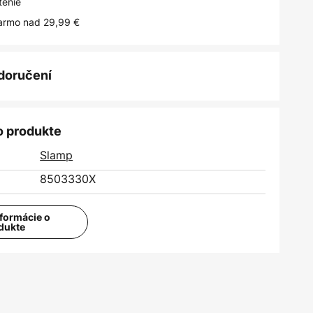
tenie
armo nad 29,99 €
 doručení
o produkte
Slamp
8503330X
nformácie o
dukte