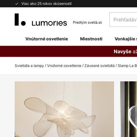
Skip
Viac ako 25 rokov skúseností
to
Prehľadávaj
Content
obchod
tu...
Vnútorné osvetlenie
Miestnosti
Vonkajšie 
a
Navyše
Svietidla a lampy
Vnútorné osvetlenie
Závesné svietidlá
Slamp La Be
Preskočiť
na
koniec
galérie
obrázkov