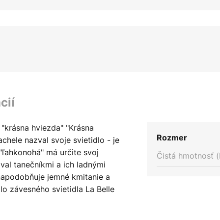
cií
- "krásna hviezda" "Krásna
Rozmer
chele nazval svoje svietidlo - je
"ľahkonohá" má určite svoj
Čistá hmotnosť (
val tanečníkmi a ich ladnými
napodobňuje jemné kmitanie a
dlo závesného svietidla La Belle
atentovaného výrobcom Slamp:
, ktorý bol špeciálne vyvinutý na