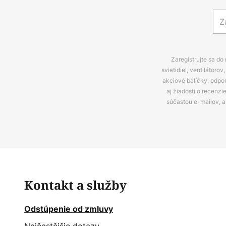
Zaregistrujte sa do
svietidiel, ventilátor
akciové balíčky, odpo
aj žiadosti o recenz
súčasťou e-mailov, 
Kontakt a služby
Odstúpenie od zmluvy