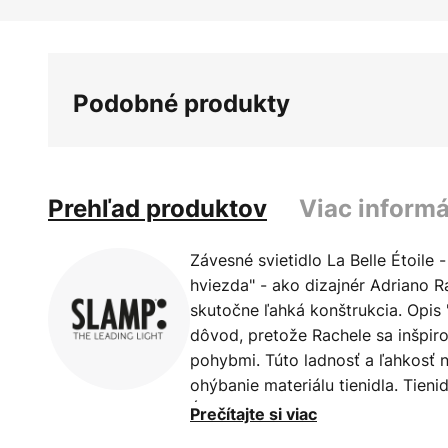
Preskočiť
na
začiatok
galérie
Podobné produkty
obrázkov
Prehľad produktov
Viac informá
Závesné svietidlo La Belle Étoile 
hviezda" - ako dizajnér Adriano Ra
skutočne ľahká konštrukcia. Opis 
dôvod, pretože Rachele sa inšpiro
pohybmi. Túto ladnosť a ľahkosť 
ohýbanie materiálu tienidla. Tieni
Étoile je vyrobené z materiálu p
Prečítajte si viac
Cristalflex®. Tento technopolymér