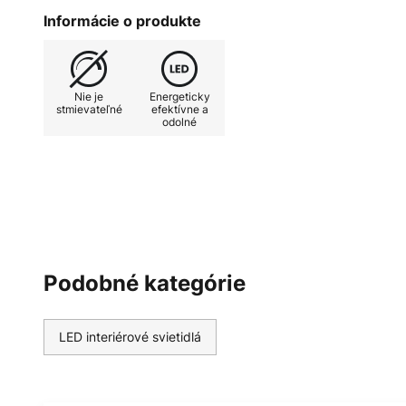
výrobu svietidiel, sa vyznačuje s
Informácie o produkte
dizajnérom svietidiel veľkú voľno
Špeciálny plast má pozitívny vplyv
La Belle Étoile je svietidlo od sp
Nie je
Energeticky
výrobca dizajnových svietidiel je
stmievateľné
efektívne a
odolné
materiálmi a ručnou výrobou - St
Podobné kategórie
LED interiérové svietidlá