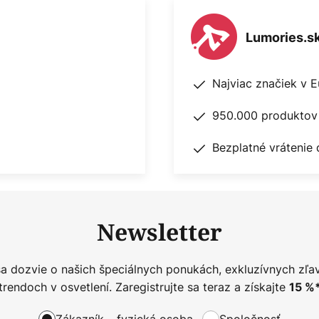
Lumories.s
Najviac značiek v 
950.000 produktov 
Bezplatné vrátenie 
Newsletter
sa dozvie o našich špeciálnych ponukách, exkluzívnych zľa
trendoch v osvetlení. Zaregistrujte sa teraz a získajte
15
%
Zákazník – fyzická osoba
Spoločnosť