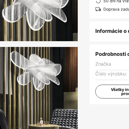
50 dní na vrá
Doprava zad
Informácie o
Podrobnosti 
Značka
Číslo výrobku:
Všetky i
pro