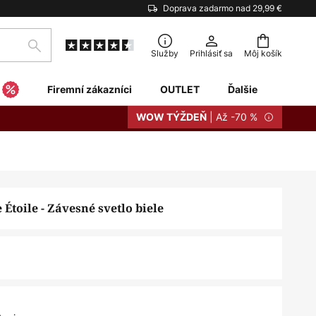
Doprava zadarmo nad 29,99 €
Hľadať
Služby
Prihlásiť sa
Môj košík
Firemní zákazníci
OUTLET
Ďalšie
| Až -70 %
WOW TÝŽDEŇ
 Étoile - Závesné svetlo biele