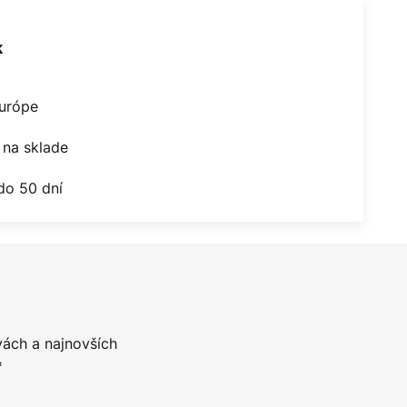
k
Európe
na sklade
do 50 dní
vách a najnovších
*