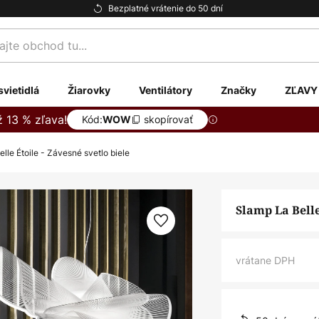
Bezplatné vrátenie do 50 dní
te
svietidlá
Žiarovky
Ventilátory
Značky
ZĽAVY
ž 13 % zľava!
Kód:
skopírovať
WOW
lle Étoile - Závesné svetlo biele
Slamp La Belle
vrátane DPH