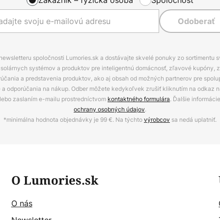
Odoberať
 newsletteru spoločnosti Lumories.sk a dostávajte skvelé ponuky zo sortimentu 
ov, solárnych systémov a produktov pre inteligentnú domácnosť, zľavové kupóny, 
rúčania a predstavenia produktov, ako aj obsah od možných partnerov pre spolu
ie a odporúčania na nákup. Odber môžete kedykoľvek zrušiť kliknutím na odkaz na
alebo zaslaním e-mailu prostredníctvom
kontaktného formulára
. Ďalšie informáci
ochrany osobných údajov
.
*minimálna hodnota objednávky je 99 €. Na týchto
výrobcov
sa nedá uplatniť.
O Lumories.sk
O nás