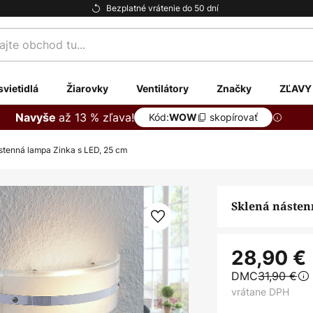
Bezplatné vrátenie do 50 dní
te
svietidlá
Žiarovky
Ventilátory
Značky
ZĽAVY
až 13 % zľava!
Navyše
Kód:
skopírovať
WOW
stenná lampa Zinka s LED, 25 cm
Sklená násten
28,90 €
DMC
31,90 €
vrátane DPH