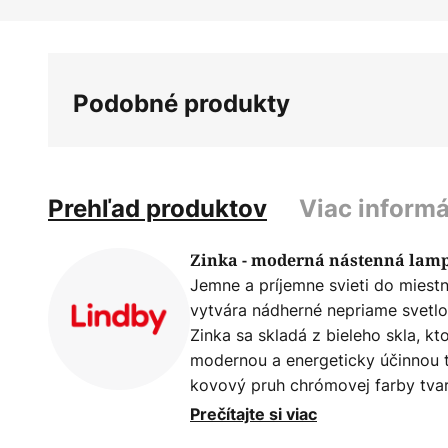
Preskočiť
na
začiatok
galérie
Podobné produkty
obrázkov
Prehľad produktov
Viac informá
Zinka - moderná nástenná lam
Jemne a príjemne svieti do miest
vytvára nádherné nepriame svetl
Zinka sa skladá z bieleho skla, k
modernou a energeticky účinnou t
kovový pruh chrómovej farby tva
vystrojená nástenná lampa Zinka 
Prečítajte si viac
moderných obytných priestorov.