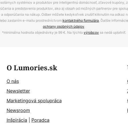
ov, solárnych systémov a produktov pre inteligentnú domácnosť, zľavové kupóny, 
rúčania a predstavenia produktov, ako aj obsah od možných partnerov pre spolu
ie a odporúčania na nákup. Odber môžete kedykoľvek zrušiť kliknutím na odkaz na
alebo zaslaním e-mailu prostredníctvom
kontaktného formulára
. Ďalšie informáci
ochrany osobných údajov
.
*minimálna hodnota objednávky je 99 €. Na týchto
výrobcov
sa nedá uplatniť.
O Lumories.sk
O nás
Newsletter
Marketingová spolupráca
Newsroom
Inšpirácia
|
Poradca