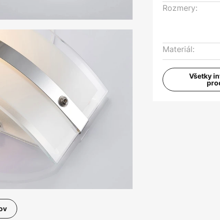
Rozmery:
Materiál:
Všetky i
pro
ov