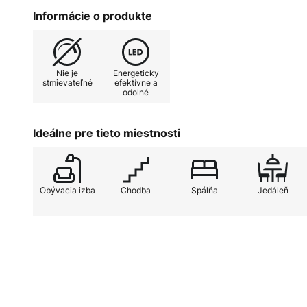
vzhľadom sa dokonale hodí do mn
Informácie o produkte
univerzálne použiť.
Nie je
Energeticky
stmievateľné
efektívne a
odolné
Ideálne pre tieto miestnosti
Obývacia izba
Chodba
Spálňa
Jedáleň