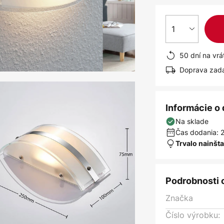
1
50 dní na vrá
Doprava zad
Informácie o
Na sklade
Čas dodania: 2
Trvalo nainšt
Podrobnosti 
Značka
Číslo výrobku: