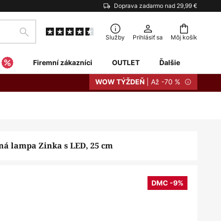
Doprava zadarmo nad 29,99 €
Hľadať
Služby
Prihlásiť sa
Môj košík
Firemní zákazníci
OUTLET
Ďalšie
| Až -70 %
WOW TÝŽDEŇ
ná lampa Zinka s LED, 25 cm
DMC -9%