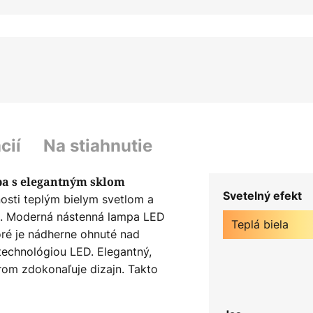
cií
Na stiahnutie
pa s elegantným sklom
Svetelný efekt
nosti teplým bielym svetlom a
o. Moderná nástenná lampa LED
Teplá biela
toré je nádherne ohnuté nad
echnológiou LED. Elegantný,
rom zdokonaľuje dizajn. Takto
je ideálnym zdrojom svetla do
 S pomerne jednoduchým