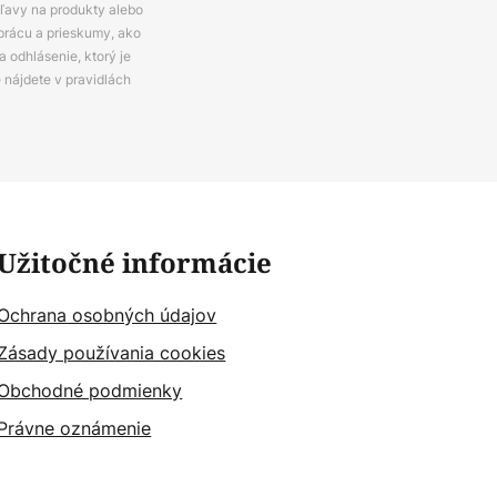
zľavy na produkty alebo
prácu a prieskumy, ako
 odhlásenie, ktorý je
e nájdete v pravidlách
Užitočné informácie
Ochrana osobných údajov
Zásady používania cookies
Obchodné podmienky
Právne oznámenie