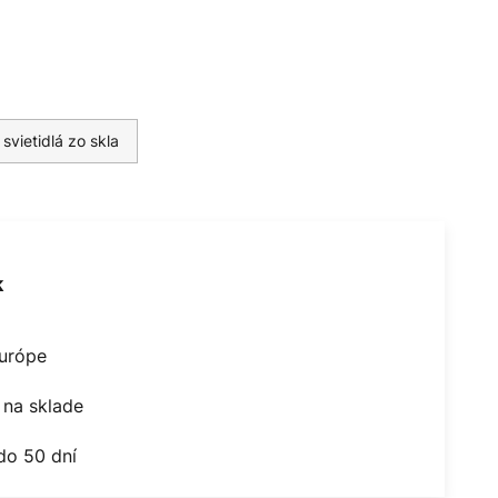
svietidlá zo skla
k
Európe
na sklade
do 50 dní