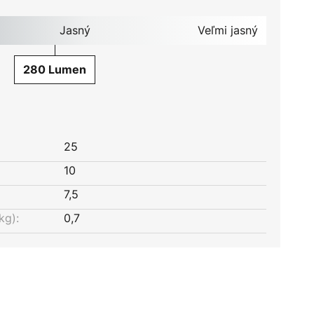
Jasný
Veľmi jasný
280 Lumen
25
10
7,5
kg):
0,7