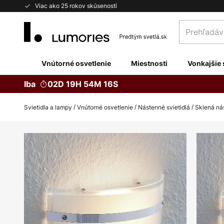
Skip
Viac ako 25 rokov skúseností
to
Prehľadávaj
Content
obchod
tu...
Vnútorné osvetlenie
Miestnosti
Vonkajšie 
Iba
02D 19H 54M 15S
Svietidla a lampy
Vnútorné osvetlenie
Nástenné svietidlá
Sklená ná
Preskočiť
na
koniec
galérie
obrázkov