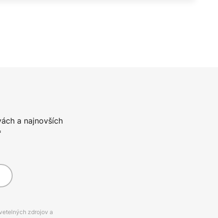
vách a najnovších
*
svetelných zdrojov a