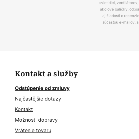
svietidiel, ventilátor
akciové balíčky, odpo
aj žiadosti o recenz
súčasťou e-mailov, 
Kontakt a služby
Odstúpenie od zmluvy
Najčastějšie dotazy
Kontakt
Možnosti dopravy
Vrátenie tovaru