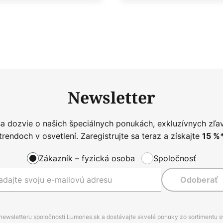
Newsletter
sa dozvie o našich špeciálnych ponukách, exkluzívnych zľa
trendoch v osvetlení. Zaregistrujte sa teraz a získajte
15
%
Zákazník – fyzická osoba
Spoločnosť
Odoberať
 newsletteru spoločnosti Lumories.sk a dostávajte skvelé ponuky zo sortimentu 