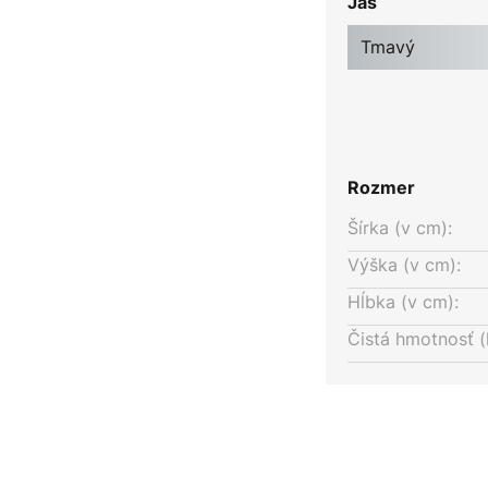
Jas
ohých, odlišných štýlov a dá sa
Tmavý
Rozmer
Šírka (v cm):
Výška (v cm):
Hĺbka (v cm):
Čistá hmotnosť (