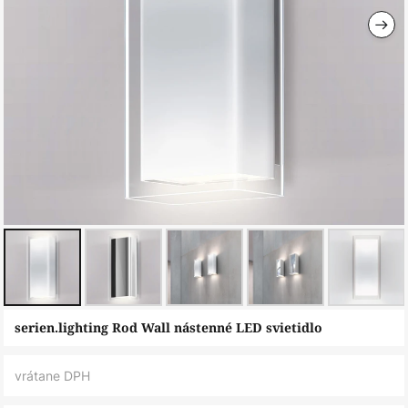
Preskočiť
serien.lighting Rod Wall nástenné LED svietidlo
na
začiatok
vrátane DPH
galérie