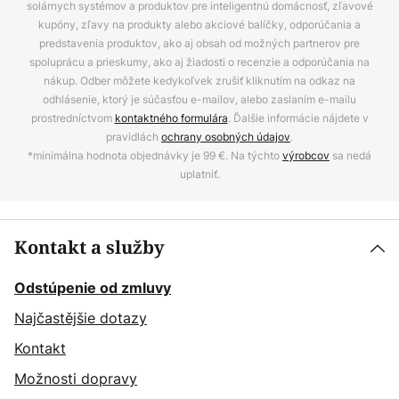
solárnych systémov a produktov pre inteligentnú domácnosť, zľavové
kupóny, zľavy na produkty alebo akciové balíčky, odporúčania a
predstavenia produktov, ako aj obsah od možných partnerov pre
spoluprácu a prieskumy, ako aj žiadosti o recenzie a odporúčania na
nákup. Odber môžete kedykoľvek zrušiť kliknutím na odkaz na
odhlásenie, ktorý je súčasťou e-mailov, alebo zaslaním e-mailu
prostredníctvom
kontaktného formulára
. Ďalšie informácie nájdete v
pravidlách
ochrany osobných údajov
.
*minimálna hodnota objednávky je 99 €. Na týchto
výrobcov
sa nedá
uplatniť.
Kontakt a služby
Odstúpenie od zmluvy
Najčastějšie dotazy
Kontakt
Možnosti dopravy