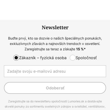
Newsletter
Buďte prvý, kto sa dozvie o našich špeciálnych ponukách,
exkluzívnych zľavách a najnovších trendoch v osvetlení.
Zaregistrujte sa teraz a získajte
15
%*
Zákazník – fyzická osoba
Spoločnosť
Odoberať
Zaregistrujte sa do newsletteru spoločnosti Lumories.sk a dostávajte
skvelé ponuky zo sortimentu svetelných zdrojov a svietidiel, ventilátorov,