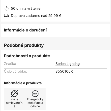
obrázkov
50 dní na vrátenie
Doprava zadarmo nad 29,99 €
Informácie o doručení
Podobné produkty
Podrobnosti o produkte
Značka
Serien Lighting
Číslo výrobku:
8550106X
Informácie o produkte
Nie je
Energeticky
stmievateľn
efektívne a
é
odolné