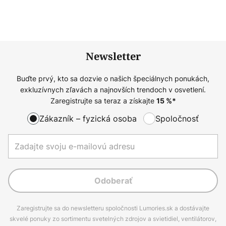
Newsletter
Buďte prvý, kto sa dozvie o našich špeciálnych ponukách,
exkluzívnych zľavách a najnovších trendoch v osvetlení.
Zaregistrujte sa teraz a získajte
15
%*
Zákazník – fyzická osoba
Spoločnosť
Odoberať
Zaregistrujte sa do newsletteru spoločnosti Lumories.sk a dostávajte
skvelé ponuky zo sortimentu svetelných zdrojov a svietidiel, ventilátorov,