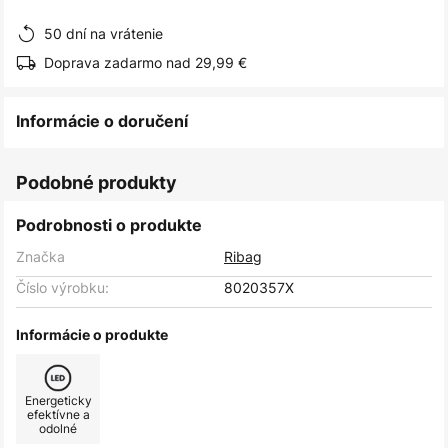
obrázkov
50 dní na vrátenie
Doprava zadarmo nad 29,99 €
Informácie o doručení
Podobné produkty
Podrobnosti o produkte
Značka
Ribag
Číslo výrobku:
8020357X
Informácie o produkte
Energeticky
efektívne a
odolné