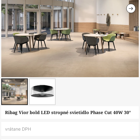
Preskočiť
Ribag Vior bold LED stropné svietidlo Phase Cut 40W 30°
na
začiatok
vrátane DPH
galérie