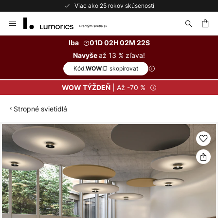
Viac ako 25 rokov skúseností
Skip
to
Content
ať
Iba
01D 02H 02M 21S
až 13 % zľava!
Navyše
Kód:
skopírovať
WOW
| Až -70 %
WOW TÝŽDEŇ
Stropné svietidlá
Preskočiť
na
koniec
galérie
obrázkov