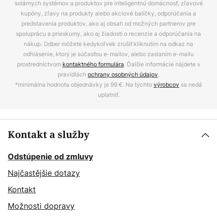
solárnych systémov a produktov pre inteligentnú domácnosť, zľavové
kupóny, zľavy na produkty alebo akciové balíčky, odporúčania a
predstavenia produktov, ako aj obsah od možných partnerov pre
spoluprácu a prieskumy, ako aj žiadosti o recenzie a odporúčania na
nákup. Odber môžete kedykoľvek zrušiť kliknutím na odkaz na
odhlásenie, ktorý je súčasťou e-mailov, alebo zaslaním e-mailu
prostredníctvom
kontaktného formulára
. Ďalšie informácie nájdete v
pravidlách
ochrany osobných údajov
.
*minimálna hodnota objednávky je 99 €. Na týchto
výrobcov
sa nedá
uplatniť.
Kontakt a služby
Odstúpenie od zmluvy
Najčastějšie dotazy
Kontakt
Možnosti dopravy