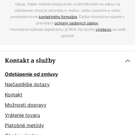
nákup. Odber môžete kedykoľvek zrušiť kliknutím na odkaz na
odhlásenie, ktorý je súčasťou e-mailov, alebo zaslaním e-mailu
prostredníctvom
kontaktného formulára
. Ďalšie informácie nájdete v
pravidlách
ochrany osobných údajov
.
*minimálna hodnota objednávky je 99 €. Na týchto
výrobcov
sa nedá
uplatniť.
Kontakt a služby
Odstúpenie od zmluvy
Najčastějšie dotazy
Kontakt
Možnosti dopravy
Vrátenie tovaru
Platobné metódy