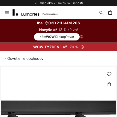
Viac ako 25 rokov skúseností
Skip
to
Content
ať
Iba
02D 21H 41M 20S
až 13 % zľava!
Navyše
Kód:
skopírovať
WOW
| Až -70 %
WOW TÝŽDEŇ
Osvetlenie obchodov
Preskočiť
na
koniec
galérie
obrázkov