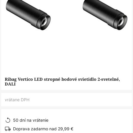
Preskočiť
Ribag Vertico LED stropné bodové svietidlo 2-svetelné,
na
DALI
začiatok
galérie
vrátane DPH
obrázkov
50 dní na vrátenie
Doprava zadarmo nad 29,99 €