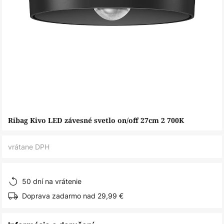
Preskočiť
Ribag Kivo LED závesné svetlo on/off 27cm 2 700K
na
začiatok
vrátane DPH
galérie
obrázkov
50 dní na vrátenie
Doprava zadarmo nad 29,99 €