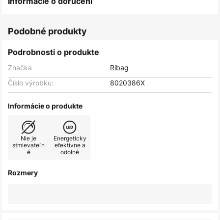
Informácie o doručení
Podobné produkty
Podrobnosti o produkte
Značka
Ribag
Číslo výrobku:
8020386X
Informácie o produkte
Nie je
Energeticky
stmievateľn
efektívne a
é
odolné
Rozmery