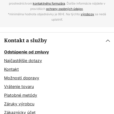
prostredníctvom
kontaktného formulára
. Ďalšie informácie nájdete v
pravidlách
ochrany osobných údajov
.
*minimálna hodnota objednávky je 99 €. Na týchto
výrobcov
sa nedá
uplatniť.
Kontakt a služby
Odstúpenie od zmluvy
Najčastějšie dotazy
Kontakt
Možnosti dopravy
Vrátenie tovaru
Platobné metódy
Záruky výrobcu
Zákaznícky účet