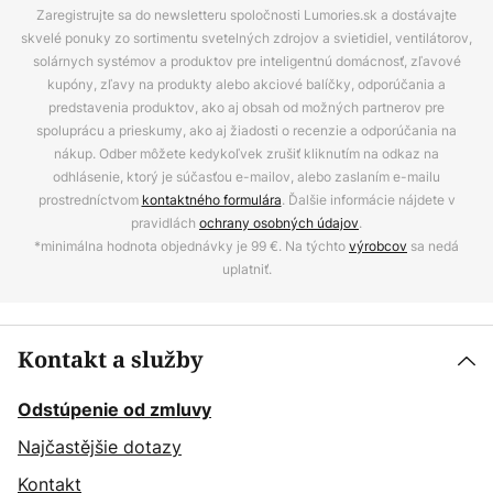
Zaregistrujte sa do newsletteru spoločnosti Lumories.sk a dostávajte
skvelé ponuky zo sortimentu svetelných zdrojov a svietidiel, ventilátorov,
solárnych systémov a produktov pre inteligentnú domácnosť, zľavové
kupóny, zľavy na produkty alebo akciové balíčky, odporúčania a
predstavenia produktov, ako aj obsah od možných partnerov pre
spoluprácu a prieskumy, ako aj žiadosti o recenzie a odporúčania na
nákup. Odber môžete kedykoľvek zrušiť kliknutím na odkaz na
odhlásenie, ktorý je súčasťou e-mailov, alebo zaslaním e-mailu
prostredníctvom
kontaktného formulára
. Ďalšie informácie nájdete v
pravidlách
ochrany osobných údajov
.
*minimálna hodnota objednávky je 99 €. Na týchto
výrobcov
sa nedá
uplatniť.
Kontakt a služby
Odstúpenie od zmluvy
Najčastějšie dotazy
Kontakt