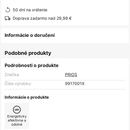
obrázkov
50 dní na vrátenie
Doprava zadarmo nad 29,99 €
Informácie o doručení
Podobné produkty
Podrobnosti o produkte
Značka
PRIOS
Číslo výrobku:
9917001X
Informácie o produkte
Energeticky
efektívne a
odolné