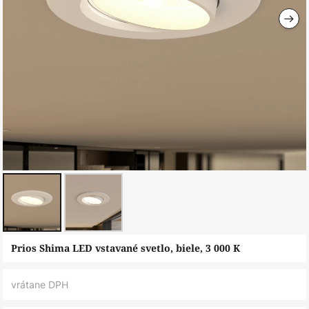
Preskočiť
Prios Shima LED vstavané svetlo, biele, 3 000 K
na
začiatok
vrátane DPH
galérie