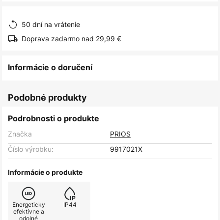
obrázkov
50 dní na vrátenie
Doprava zadarmo nad 29,99 €
Informácie o doručení
Podobné produkty
Podrobnosti o produkte
Značka
PRIOS
Číslo výrobku:
9917021X
Informácie o produkte
Energeticky
IP44
efektívne a
odolné