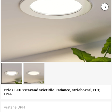
Preskočiť
Prios LED vstavané svietidlo Cadance, strieborné, CCT,
na
IP44
začiatok
galérie
vrátane DPH