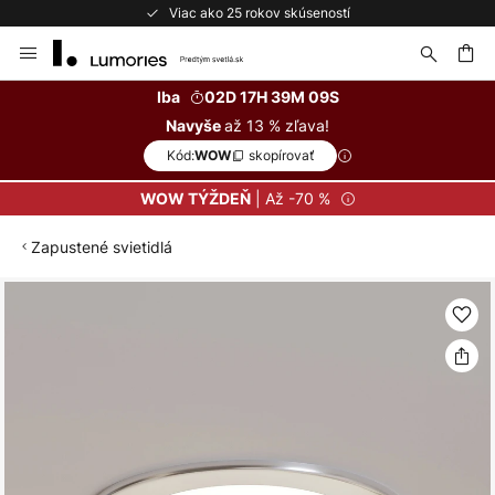
Viac ako 25 rokov skúseností
Skip
to
Content
ať
Iba
02D 17H 39M 08S
až 13 % zľava!
Navyše
Kód:
skopírovať
WOW
| Až -70 %
WOW TÝŽDEŇ
Zapustené svietidlá
Preskočiť
na
koniec
galérie
obrázkov