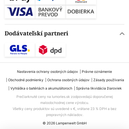
Dodávateľskí partneri
Nastavenia ochrany osobných údajov
Právne oznámenie
Obchodné podmienky
Ochrana osobných údajov
Zásady používania
Vyhláška o batériách a akumulátoroch
Správna likvidácia žiaroviek
Prečiarknuté ceny na lumories.sk zodpovedajú doporučenej
maloobchodnej cene výrobcu.
Všetky ceny produktov sú uvedené v €, vrátane 23 % DPH a bez
prepravných nákladov.
© 2026 Lampenwelt GmbH