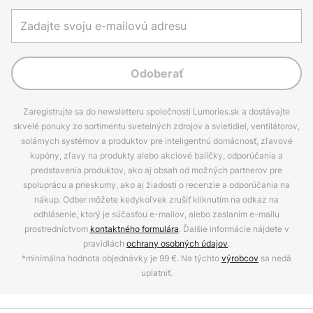
Odoberať
Zaregistrujte sa do newsletteru spoločnosti Lumories.sk a dostávajte
skvelé ponuky zo sortimentu svetelných zdrojov a svietidiel, ventilátorov,
solárnych systémov a produktov pre inteligentnú domácnosť, zľavové
kupóny, zľavy na produkty alebo akciové balíčky, odporúčania a
predstavenia produktov, ako aj obsah od možných partnerov pre
spoluprácu a prieskumy, ako aj žiadosti o recenzie a odporúčania na
nákup. Odber môžete kedykoľvek zrušiť kliknutím na odkaz na
odhlásenie, ktorý je súčasťou e-mailov, alebo zaslaním e-mailu
prostredníctvom
kontaktného formulára
. Ďalšie informácie nájdete v
pravidlách
ochrany osobných údajov
.
*minimálna hodnota objednávky je 99 €. Na týchto
výrobcov
sa nedá
uplatniť.