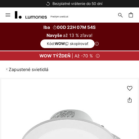
Bezplatné vrátenie do 50 dní
Skip
to
Content
ať
Iba
00D 22H 07M 54S
až 13 % zľava!
Navyše
Kód:
skopírovať
WOW
| Až -70 %
WOW TÝŽDEŇ
Zapustené svietidlá
Preskočiť
na
koniec
galérie
obrázkov