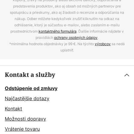
predstavenia produktov, ako aj obsah od možných partnerov pre
spoluprácu a prieskumy, ako aj žiadosti o recenzie a odporúčania na
nákup. Odber môžete kedykoľvek zrušiť kliknutím na odkaz na
odhlásenie, ktorý je súčasťou e-mailov, alebo zaslaním e-mailu
prostredníctvom
kontaktného formulára
. Ďalšie informácie nájdete v
pravidlách
ochrany osobných údajov
.
*minimálna hodnota objednávky je 99 €. Na týchto
výrobcov
sa nedá
uplatniť.
Kontakt a služby
Odstúpenie od zmluvy
Najčastějšie dotazy
Kontakt
Možnosti dopravy
Vrátenie tovaru