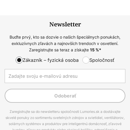
Newsletter
Buďte prvý, kto sa dozvie o našich špeciálnych ponukách,
exkluzívnych zľavách a najnovších trendoch v osvetlení.
Zaregistrujte sa teraz a získajte
15
%*
Zákazník – fyzická osoba
Spoločnosť
Odoberať
Zaregistrujte sa do newsletteru spoločnosti Lumories.sk a dostávajte
skvelé ponuky zo sortimentu svetelných zdrojov a svietidiel, ventilátorov,
solárnych systémov a produktov pre inteligentnú domácnosť, zľavové
kupóny, zľavy na produkty alebo akciové balíčky, odporúčania a