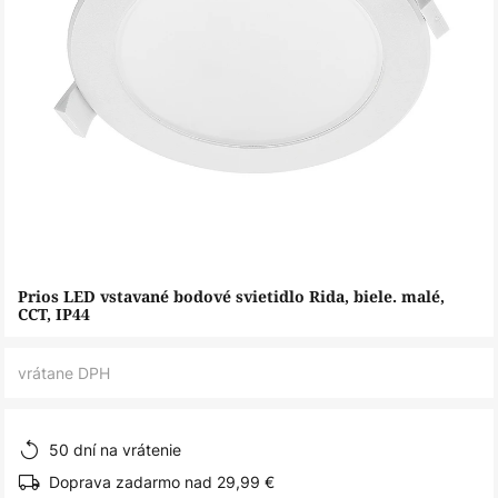
Preskočiť
Prios LED vstavané bodové svietidlo Rida, biele. malé,
na
CCT, IP44
začiatok
galérie
vrátane DPH
obrázkov
50 dní na vrátenie
Doprava zadarmo nad 29,99 €