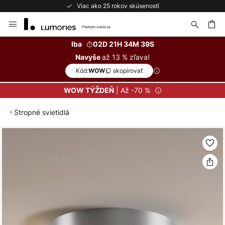
Viac ako 25 rokov skúseností
Skip
to
Content
ať
Iba
02D 21H 34M 39S
až 13 % zľava!
Navyše
Kód:
skopírovať
WOW
| Až -70 %
WOW TÝŽDEŇ
Stropné svietidlá
Preskočiť
na
koniec
galérie
obrázkov