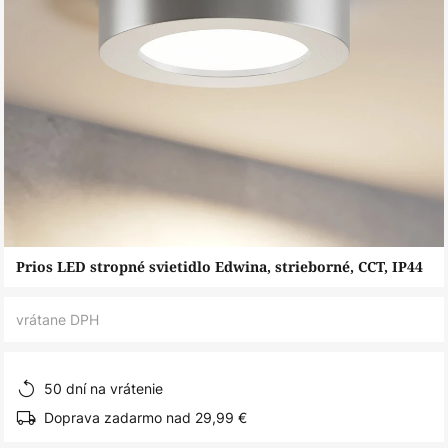
Preskočiť
Prios LED stropné svietidlo Edwina, strieborné, CCT, IP44
na
začiatok
vrátane DPH
galérie
obrázkov
50 dní na vrátenie
Doprava zadarmo nad 29,99 €