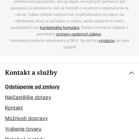
predstavenia produktov, ako aj obsah od možných partnerov pre
spoluprácu a prieskumy, ako aj žiadosti o recenzie a odporúčania na
nákup. Odber môžete kedykoľvek zrušiť kliknutím na odkaz na
odhlásenie, ktorý je súčasťou e-mailov, alebo zaslaním e-mailu
prostredníctvom
kontaktného formulára
. Ďalšie informácie nájdete v
pravidlách
ochrany osobných údajov
.
*minimálna hodnota objednávky je 99 €. Na týchto
výrobcov
sa nedá
uplatniť.
Kontakt a služby
Odstúpenie od zmluvy
Najčastějšie dotazy
Kontakt
Možnosti dopravy
Vrátenie tovaru