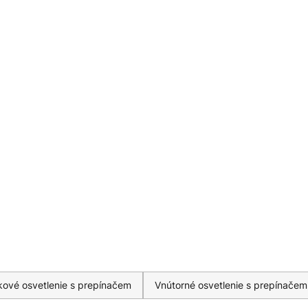
 - testované Rôzne dĺžky podľa
m 21 W = dĺžka 88,2 cm 28 W =
ové osvetlenie s prepínačem
Vnútorné osvetlenie s prepínačem