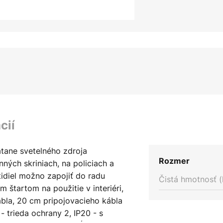
cií
tane svetelného zdroja
Rozmer
ných skriniach, na policiach a
idiel možno zapojiť do radu
Čistá hmotnosť (
štartom na použitie v interiéri,
ábla, 20 cm pripojovacieho kábla
 trieda ochrany 2, IP20 - s