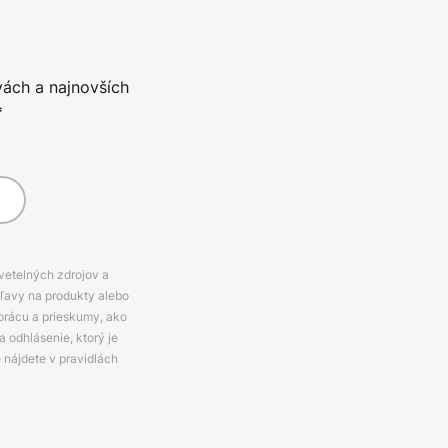
vách a najnovších
*
svetelných zdrojov a
zľavy na produkty alebo
prácu a prieskumy, ako
 odhlásenie, ktorý je
e nájdete v pravidlách