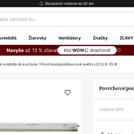
Bezplatné vrátenie do 50 dní
te
svietidlá
Žiarovky
Ventilátory
Značky
ZĽAVY
až 13 % zľava!
Navyše
Kód:
skopírovať
WOW
é svietidlá do kuchyne
Povrchové/podstavcové svetlo s ECG 8-35 W
Povrchové/pod
vrátane DPH