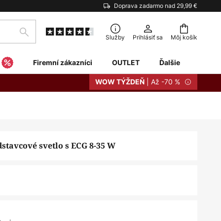
Doprava zadarmo nad 29,99 €
Hľadať
Služby
Prihlásiť sa
Môj košík
Firemní zákazníci
OUTLET
Ďalšie
| Až -70 %
WOW TÝŽDEŇ
stavcové svetlo s ECG 8-35 W