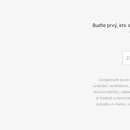
Buďte prvý, kto 
Zaregistrujte sa do
svietidiel, ventilátor
akciové balíčky, odpo
aj žiadosti o recenz
súčasťou e-mailov, 