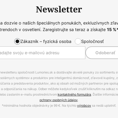
Newsletter
sa dozvie o našich špeciálnych ponukách, exkluzívnych zľa
trendoch v osvetlení. Zaregistrujte sa teraz a získajte
15
%
Zákazník – fyzická osoba
Spoločnosť
Odoberať
 newsletteru spoločnosti Lumories.sk a dostávajte skvelé ponuky zo sortimentu 
ov, solárnych systémov a produktov pre inteligentnú domácnosť, zľavové kupóny, 
rúčania a predstavenia produktov, ako aj obsah od možných partnerov pre spolu
ie a odporúčania na nákup. Odber môžete kedykoľvek zrušiť kliknutím na odkaz na
alebo zaslaním e-mailu prostredníctvom
kontaktného formulára
. Ďalšie informáci
ochrany osobných údajov
.
*minimálna hodnota objednávky je 99 €. Na týchto
výrobcov
sa nedá uplatniť.