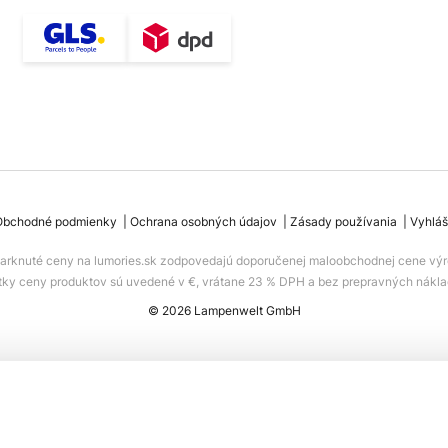
Obchodné podmienky
Ochrana osobných údajov
Zásady používania
Vyhláš
iarknuté ceny na lumories.sk zodpovedajú doporučenej maloobchodnej cene výr
tky ceny produktov sú uvedené v €, vrátane 23 % DPH a bez prepravných nákla
© 2026 Lampenwelt GmbH
 8-35 W