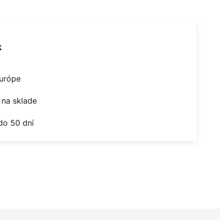
k
Európe
na sklade
do 50 dní