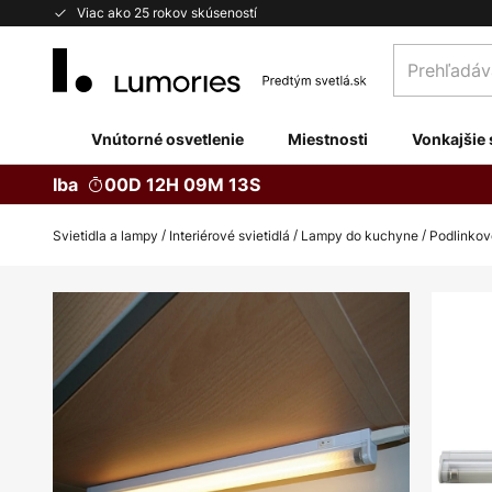
Skip
Viac ako 25 rokov skúseností
to
Prehľadávaj
Content
obchod
tu...
Vnútorné osvetlenie
Miestnosti
Vonkajšie 
Iba
00D 12H 09M 12S
Svietidla a lampy
Interiérové svietidlá
Lampy do kuchyne
Podlinkov
Preskočiť
na
koniec
galérie
obrázkov