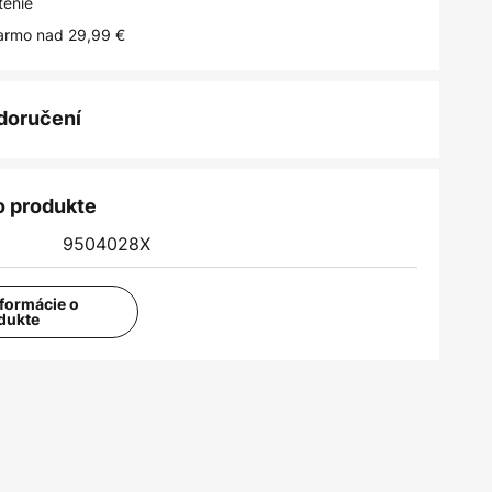
tenie
armo nad 29,99 €
 doručení
o produkte
9504028X
nformácie o
dukte