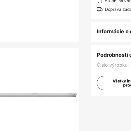
50 dní na vrá
Doprava zad
Informácie o
Podrobnosti 
Číslo výrobku:
Všetky i
pro