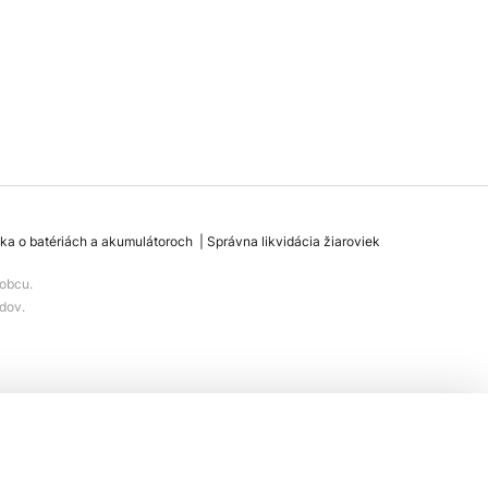
ka o batériách a akumulátoroch
Správna likvidácia žiaroviek
obcu.
dov.