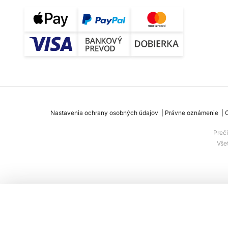
Nastavenia ochrany osobných údajov
Právne oznámenie
Preč
Vše
Povrchové/podstavcové svetlo s ECG