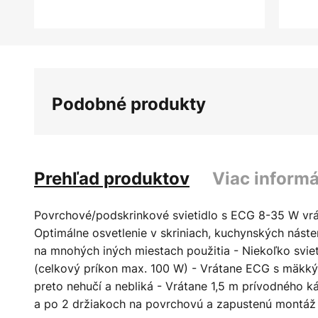
Preskočiť
na
začiatok
galérie
Podobné produkty
obrázkov
Prehľad produktov
Viac informá
Povrchové/podskrinkové svietidlo s ECG 8-35 W vrá
Optimálne osvetlenie v skriniach, kuchynských násten
na mnohých iných miestach použitia - Niekoľko sviet
(celkový príkon max. 100 W) - Vrátane ECG s mäkkým 
preto nehučí a nebliká - Vrátane 1,5 m prívodného k
a po 2 držiakoch na povrchovú a zapustenú montáž -