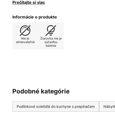
vypínačom - dodávané vrátane žiarivky T5 - GS, MM
Prečítajte si viac
výkonov: 8 W = dĺžka 32,1 cm 13 W = dĺžka 55,2 c
dĺžka 118,4 cm 35 W = dĺžka 148,4 cm
Informácie o produkte
Nie je
Žiarovka nie je
stmievateľné
súčasťou
balenia
Podobné kategórie
Podlinkové svietidlá do kuchyne s prepínačem
Nábytk