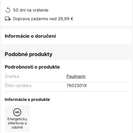
obrázkov
50 dní na vrátenie
Doprava zadarmo nad 29,99 €
Informácie o doručení
Podobné produkty
Podrobnosti o produkte
Značka
Paulmann
Číslo výrobku:
7602301X
Informácie o produkte
Energeticky
efektívne a
odolné