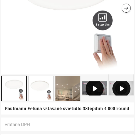
Preskočiť
Paulmann Veluna vstavané svietidlo 3Stepdim 4 000 round
na
začiatok
vrátane DPH
galérie