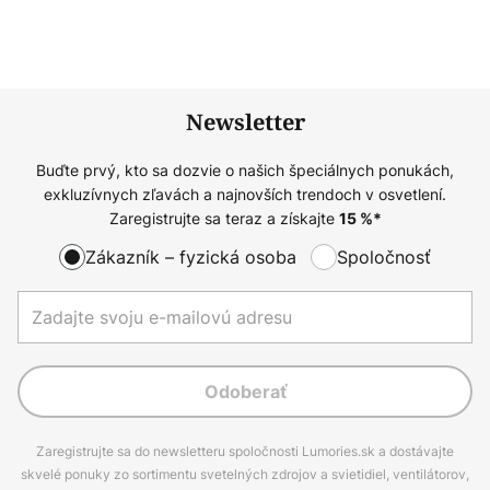
Newsletter
Buďte prvý, kto sa dozvie o našich špeciálnych ponukách,
exkluzívnych zľavách a najnovších trendoch v osvetlení.
Zaregistrujte sa teraz a získajte
15
%*
Zákazník – fyzická osoba
Spoločnosť
Odoberať
Zaregistrujte sa do newsletteru spoločnosti Lumories.sk a dostávajte
skvelé ponuky zo sortimentu svetelných zdrojov a svietidiel, ventilátorov,