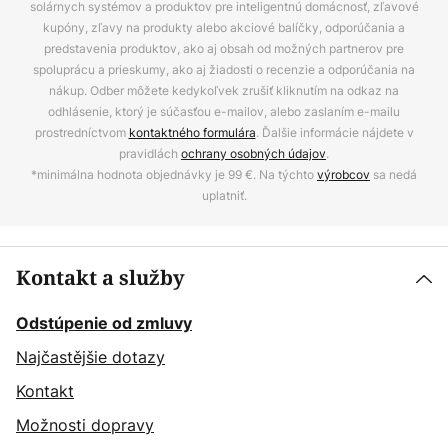
solárnych systémov a produktov pre inteligentnú domácnosť, zľavové
kupóny, zľavy na produkty alebo akciové balíčky, odporúčania a
predstavenia produktov, ako aj obsah od možných partnerov pre
spoluprácu a prieskumy, ako aj žiadosti o recenzie a odporúčania na
nákup. Odber môžete kedykoľvek zrušiť kliknutím na odkaz na
odhlásenie, ktorý je súčasťou e-mailov, alebo zaslaním e-mailu
prostredníctvom
kontaktného formulára
. Ďalšie informácie nájdete v
pravidlách
ochrany osobných údajov
.
*minimálna hodnota objednávky je 99 €. Na týchto
výrobcov
sa nedá
uplatniť.
Kontakt a služby
Odstúpenie od zmluvy
Najčastějšie dotazy
Kontakt
Možnosti dopravy